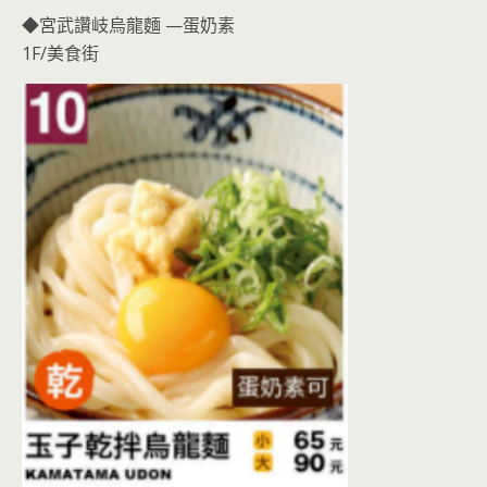
◆宮武讚岐烏龍麵 —蛋奶素
1F/美食街