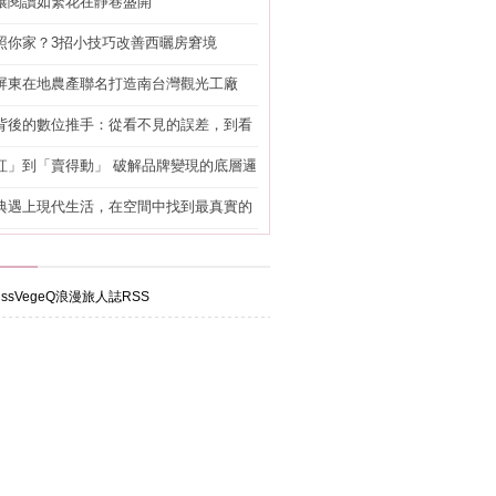
讓閱讀如繁花在靜巷盛開
照你家？3招小技巧改善西曬房窘境
屏東在地農產聯名打造南台灣觀光工廠
背後的數位推手：從看不見的誤差，到看
準改造
紅」到「賣得動」 破解品牌變現的底層邏
典遇上現代生活，在空間中找到最真實的
ssVegeQ浪漫旅人誌RSS