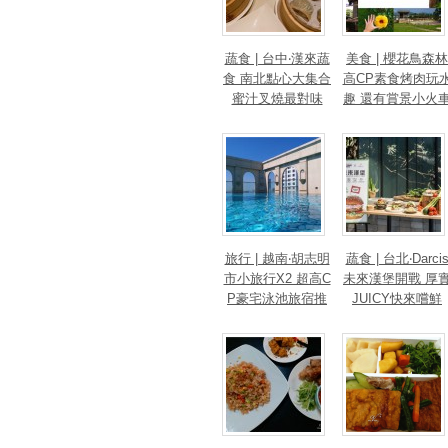
蔬食 | 台中‧漢來蔬
美食 | 櫻花鳥森林
食 南北點心大集合
高CP素食烤肉玩
蜜汁叉燒最對味
趣 還有賞景小火
旅行 | 越南‧胡志明
蔬食 | 台北‧Darci
市小旅行X2 超高C
未來漢堡開戰 厚
P豪宅泳池旅宿推
JUICY快來嚐鮮
薦