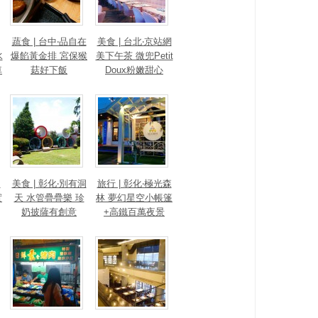
蔬食 | 台中‧品自在
美食 | 台北‧京站網
水
爆餡黃金排 宮保猴
美下午茶 微兜Petit
車
菇好下飯
Doux粉嫩甜心
s
美食 | 彰化‧別有洞
旅行 | 彰化‧極光森
實
天 水管疊疊樂 珍
林 夢幻星空小帳篷
奶披薩有創意
+高鐵百萬夜景