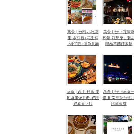
蔬食 | 台南‧小吃雲
美食 | 台中‧瓦庫
集 水煎包+花生粽
辣鍋 好想穿古裝
+蚵仔煎+膳魚意麵
嚐蟲草菌菇素鍋
+素漢堡
蔬食 | 台中‧野蔬 美
蔬食 | 台中‧素食
術系串燒丼飯 好吃
條街 南洋菜台式
好看又上鏡
吃通通有