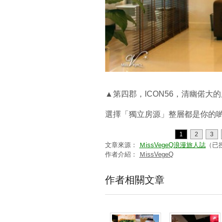
▲第四郡，ICON56，清幽偌大的
選擇「獨立房源」整層都是你的喲
1
2
3
文章來源：
ＭissVegeQ浪漫旅人誌
（已
作者介紹：
ＭissVegeQ
作者相關文章