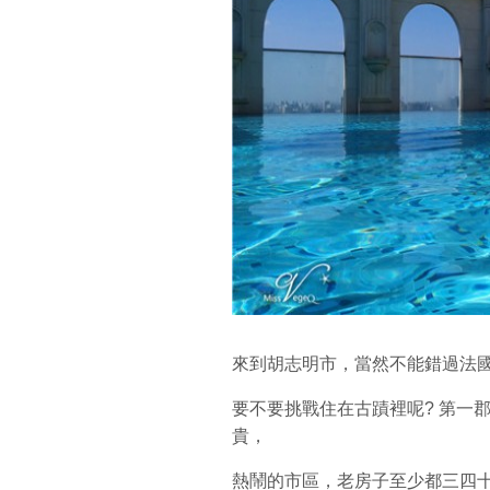
來到胡志明市，當然不能錯過法
要不要挑戰住在古蹟裡呢? 第一
貴，
熱鬧的市區，老房子至少都三四