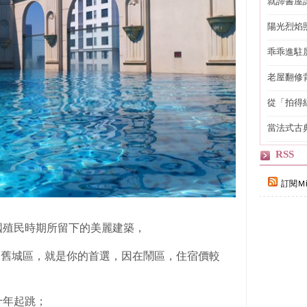
就諦書屋
陽光烈焰
乖乖進駐
老屋翻修
得見的精
從「拍得
輯
當法式古
自己
RSS
訂閱Ｍi
國殖民時期所留下的美麗建築，
郡舊城區，就是你的首選，因在鬧區，住宿價較
十年起跳；