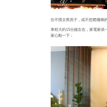
住不慣太舊房子，或不想爬樓梯
車程大約15分鐘左右，家電家俱
家心動一下：