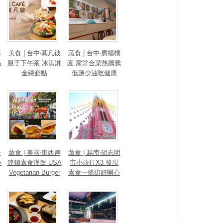
麻
美食 | 台中‧莫凡彼
蔬食 | 台中‧廣福樸
品
親子下午茶 冰淇淋
園 家常合菜熱騰騰
金磚必點
低鹽少油吃健康
一
蔬食 | 美國‧東西岸
蔬食 | 越南‧胡志明
小
連鎖素食漢堡 USA
市小旅行X3 發現
Vegetarian Burger
素食一條街好開心