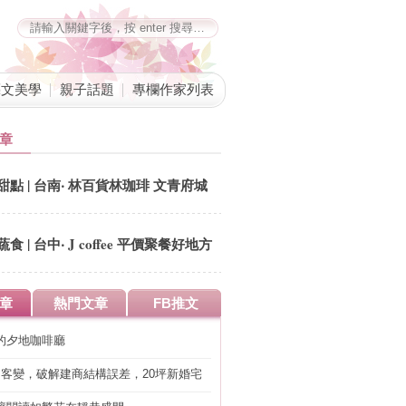
藝文美學
親子話題
專欄作家列表
章
甜點 | 台南‧ 林百貨林珈琲 文青府城
回憶錄
蔬食 | 台中‧ J coffee 平價聚餐好地方
章
熱門文章
FB推文
的夕地咖啡廳
明客變，破解建商結構誤差，20坪新婚宅
工」的冤枉錢