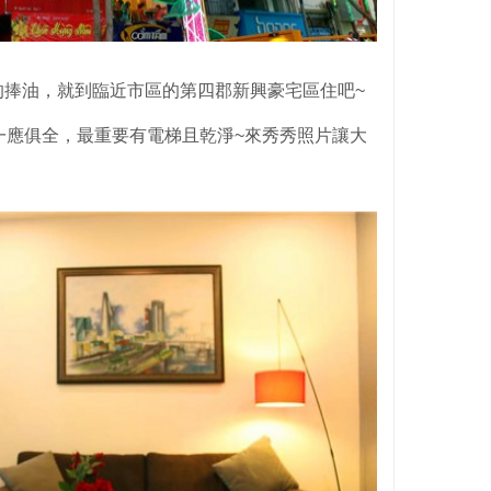
的捧油，就到臨近市區的第四郡新興豪宅區住吧~
一應俱全，最重要有電梯且乾淨~來秀秀照片讓大