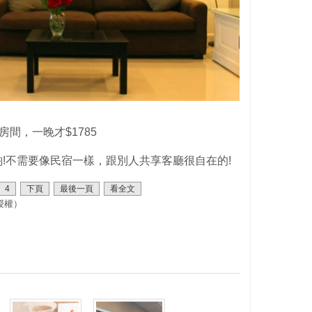
房間，一晚才$1785
!不需要像民宿一樣，跟別人共享客廳很自在的!
4
下頁
最後一頁
看全文
授權）