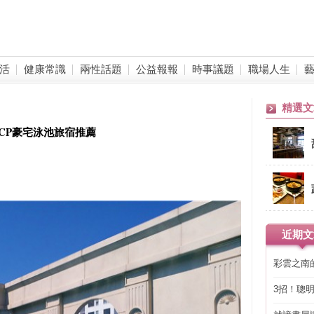
活
健康常識
兩性話題
公益報報
時事議題
職場人生
精選文
超高CP豪宅泳池旅宿推薦
近期文
彩雲之南
3招！聰
省下「二