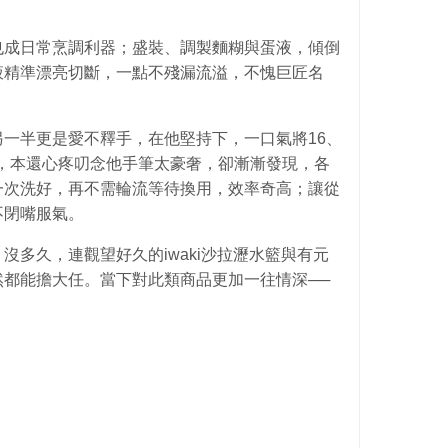
也成日常烹調利器；盛裝、調製麵糊與蛋液，傾倒
液精準漂亮切斷，一點不殘漏流溢，不愧巨匠名
一半更是愛不釋手，在他堅持下，一口氣將16、
對此，本還心疼叨念他手筆太豪奢，卻漸漸發現，各
一次洗好，再不需輪流等待換用，效率奇高；讓從
不閉嘴服氣。
沒多久，連觀望好久的iwaki沙拉瀝水籃與有元
都能擔大任。當下對此類商品更加一往情深──