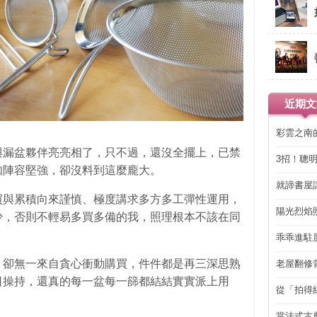
近期文
彩雲之南
與漏盆夥伴亮亮相了，只不過，還沒全擺上，已禁
3招！聰
知陣容堅強，卻沒料到這麼龐大。
省下「二
就諦書屋
買與累積向來謹慎、極度講求多方多工彈性運用，
陽光烈焰
少，否則不輕易多買多備的我，照理根本不該在同
乖乖進駐
，卻無一來自貪心衝動購買，件件都是再三深思熟
老屋翻修
得見的精
日操持，還真的每一盆每一篩都結結實實派上用
從「拍得
輯
當法式古