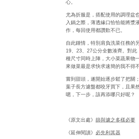
心。
尤為折服是，搭配使用的調理盆
入鍋之際，薄透緣口恰恰能將漿
作，每回使用都讚歎不已。
自此鍾情，特別肩負洗菜任務的另
19、23、27公分全數湊齊。
種尺寸同時上陣，大小菜蔬果物
來做菜最是求快求速簡的我不得
嘗到甜頭，遂開始逐步鬆了把關；
葉子長方濾盤都咬牙買下，且果然
嗯，下一步，該再添哪只好呢？
《原文出處》
篩與濾之多樣必要
《延伸閱讀》
必先利其器