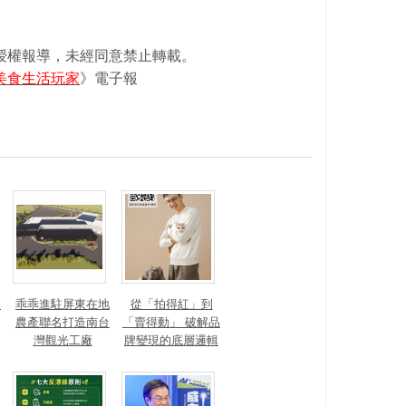
》授權報導，未經同意禁止轉載。
an美食生活玩家
》電子報
？
乖乖進駐屏東在地
從「拍得紅」到
農產聯名打造南台
「賣得動」 破解品
灣觀光工廠
牌變現的底層邏輯