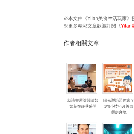
※本文由《Yilan美食生活玩家
※更多精彩文章歡迎訂閱《
Yil
作者相關文章
就諦書屋讓閱讀如
陽光烈焰照你家
繁花在靜巷盛開
3招小技巧改善西
曬房窘境