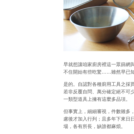
早就想讓咱家廚房裡這一眾篩網
不住開始有些吃驚……雖然早已
是的。自認對各種廚用工具之採
若非反覆自問、萬分確定絕不可
一類型道具上擁有這麼多品項。
但事實上，細細審視，件數雖多
慮後才加入行列；且多年下來日
場，各有所長，缺誰都麻煩。