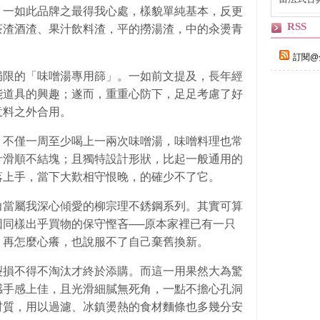
，一如此品牌之最得我心處，樣貌單純基本，反更
自己
RSS
茶渣酒渣、果汁飲料渣，平的撈湯渣，中的汆燙青
訂閱@
侷限的「味噌湯專用篩」。一如前文提及，長年經
能道具的興趣；遂而，重重心防下，足足考慮了好
意料之外合用。
，不僅一周至少喝上一兩次味噌湯，味噌料理也常
汁滑順不結塊；且獨特設計形狀，比起一般通用的
落上手，當下大歎相守恨晚，的確少不了它。
力當屬我深心傾愛的柳宗理不銹鋼系列。其實可算
同樣出乎買物的保守慳吝──原本家裡已有一只
，再怎麼心癢，也說服不了自己棄舊換新。
裂損不得不淘汰才終於添購。而這一用果然大為驚
感手感上佳，且光滑細膩無死角，一點不擔心孔洞
材質，用以過濾、冰鎮燙熱的食材麵條也多幾分安