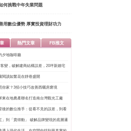
如何挑戰中年失業問題
善用數位優勢 厚實投資理財功力
章
熱門文章
FB推文
的夕地咖啡廳
明客變，破解建商結構誤差，20坪新婚宅
工」的冤枉錢
讓閱讀如繁花在靜巷盛開
照你家？3招小技巧改善西曬房窘境
屏東在地農產聯名打造南台灣觀光工廠
背後的數位推手：從看不見的誤差，到看
準改造
紅」到「賣得動」 破解品牌變現的底層邏
典遇上現代生活，在空間中找到最真實的