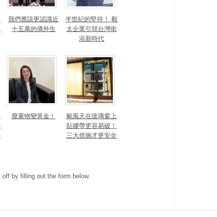
！
我們應該更認識近
半世紀的堅持！ 毅
的
十五萬的僑外生
太企業引領台灣衛
浴新時代
細
廢棄物變黃金！
颱風天在玻璃窗上
先
貼膠帶更容易破！
新
三大措施才更安全
ff by filling out the form below.