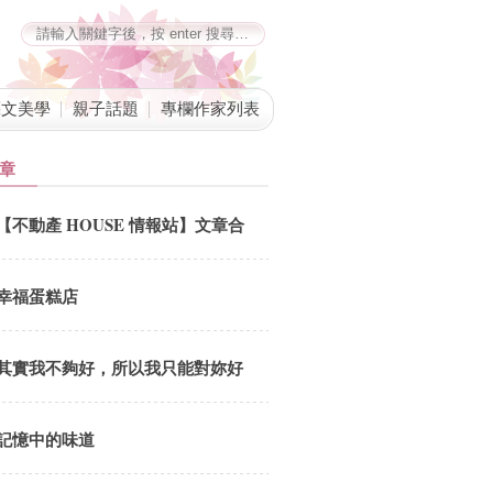
藝文美學
親子話題
專欄作家列表
章
【不動產 HOUSE 情報站】文章合
併公告
幸福蛋糕店
其實我不夠好，所以我只能對妳好
記憶中的味道