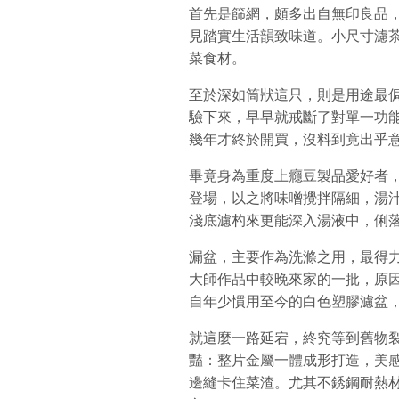
首先是篩網，頗多出自無印良品
見踏實生活韻致味道。小尺寸濾
菜食材。
至於深如筒狀這只，則是用途最
驗下來，早早就戒斷了對單一功
幾年才終於開買，沒料到竟出乎
畢竟身為重度上癮豆製品愛好者
登場，以之將味噌攪拌隔細，湯
淺底濾杓來更能深入湯液中，俐
漏盆，主要作為洗滌之用，最得
大師作品中較晚來家的一批，原因
自年少慣用至今的白色塑膠濾盆
就這麼一路延宕，終究等到舊物
豔：整片金屬一體成形打造，美
邊縫卡住菜渣。尤其不銹鋼耐熱