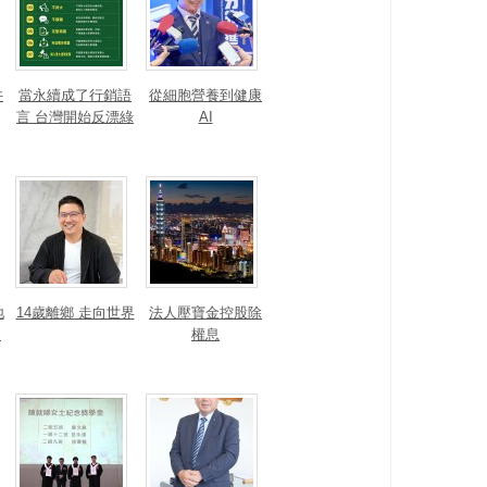
井
當永續成了行銷語
從細胞營養到健康
言 台灣開始反漂綠
AI
地
14歲離鄉 走向世界
法人壓寶金控股除
運
權息