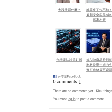
大跌後買什麼？
地震來了也不怕
兼顧安全與美感
居家布置
台積電法說選好股
從AI健康晶片到
胞數位孿生威力
進打造健康百歲
藍海
分享至FaceBook
0 comments ↓
There are no comments yet...Kick things o
You must
log in
to post a comment.