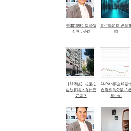
美301關稅 這些傳
黃仁勳加持 緯創
產股反受益
噴
【M傳媒】老屋拉
AI-RAN將全球基
皮划算嗎？有什麼
台變身為分散式
好處？
算中心