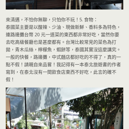
來清邁，不怕你無聊，只怕你不玩！
5. 食物：
泰國菜主要是以酸辣、少油、現做新鮮、香料多為特色，
連路邊攤台幣 20 元一道菜的東西都非常好吃，當然你要
去吃高級餐廳也是甚麼都有。台灣比較常見的菜色為打
拋，青木瓜絲，檸檬魚，蝦餅等，泰國其實沒這麼講究。
一般的快餐，路邊攤，中式麵店都好吃的不得了，真的一
點不假！請親自來品嘗！我記得有一本泰北旅遊書的作者
寫到，在泰北沒有一間飲食店東西不好吃，此言的確不
假！