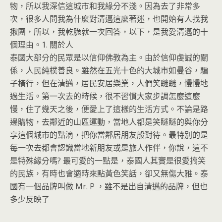
物，所以我深信這城市和我緣分不淺。因為去了非常多
次，很多人問我為什麼對清邁這麼著迷，也開始有人找我
揪團，所以，我乾脆就一次回答，以下，是我愛清邁的十
個理由。
1. 關於人
泰國大部分的民眾是以信仰佛教為主。由於信仰虔誠的關
係，人民純樸善良。雖然在五光十色的大城市如曼谷，騙
子橫行，但在清邁，居民安居樂業，人們笑瞇瞇，慢慢地
過生活。第一次去的時候，很不習慣大家步調怎麼這麼
慢，住了幾天之後，便愛上了這樣的生活方式。不論是路
邊購物，去鄰近的山區運動，當地人都是笑瞇瞇的與你分
享這個城市的點滴，把你當鄰居朋友般對待。最特別的是
每一次去都會認識當地新朋友或是旅人作伴，你說，這不
是特殊緣分嗎? 最可愛的一點是，泰國人其實是很愛搞笑
的民族，有時也會適時來點黃色笑話，卻又無傷大雅。泰
國有一個品牌叫做 Mr. P ，雖不是出自清邁的品牌，但也
多少反映了