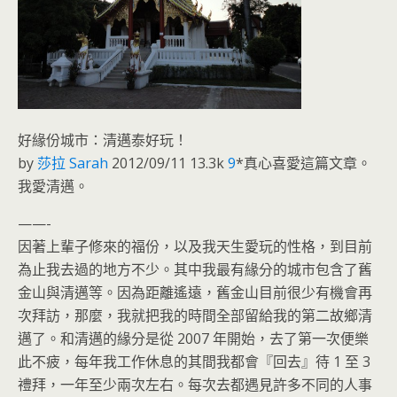
好緣份城市：清邁泰好玩！
by
莎拉 Sarah
2012/09/11
13.3k
9
*真心喜愛這篇文章。
我愛清邁。
——-
因著上輩子修來的福份，以及我天生愛玩的性格，到目前
為止我去過的地方不少。其中我最有緣分的城市包含了舊
金山與清邁等。因為距離遙遠，舊金山目前很少有機會再
次拜訪，那麼，我就把我的時間全部留給我的第二故鄉清
邁了。
和清邁的緣分是從 2007 年開始，去了第一次便樂
此不疲，每年我工作休息的其間我都會『回去』待 1 至 3
禮拜，一年至少兩次左右。每次去都遇見許多不同的人事