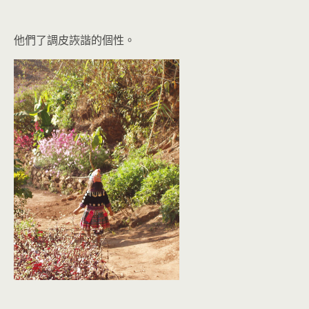
他們了調皮詼諧的個性。