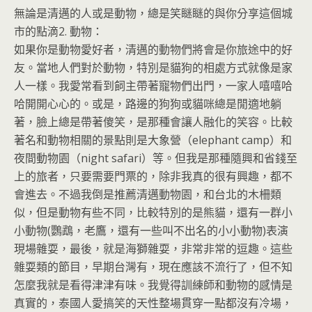
無論是清邁的人或是動物，總是笑瞇瞇的與你分享這個城
市的點滴
2. 動物：
如果你是動物愛好者，清邁的動物們將會是你旅途中的好
友。當地人們對於動物，特別是貓狗的相處方式就像是家
人一樣。我愛常看到飼主帶著寵物們出門，一家人嘻嘻哈
哈開開心心的。或是，路邊的狗狗或貓咪總是閒適地躺
著，臉上總是帶著傻笑，是那種會讓人融化的笑容。比較
著名和動物相關的景點則是大象營（elephant camp）和
夜間動物園（night safari）等。但我是那種隨興和省錢至
上的旅者，只要需要門票的，除非我真的很有興趣，都不
會進去。不過我倒是推薦清邁動物園，和台北的木柵類
似，但是動物有些不同，比較特別的是熊貓，還有一群小
小動物(鸚鵡，老鷹，還有一些叫不出名的小小動物)表演
現場雜耍，最後，就是海獅雜耍，非常非常的逗趣。這些
雜耍類的節目，早期台灣有，現在應該不流行了，但不知
怎麼我就是看得津津有味。我覺得訓練師和動物的感情是
真實的，泰國人愛搞笑的天性整場貫穿一點都沒有冷場，