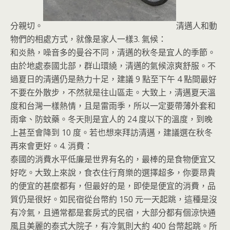
分親切。
清邁人和動
物們的相處方式，就像是家人一樣
3. 氣候：
和炎熱，噪音多的曼谷不同，清邁的秋冬是宜人的季節。
由於地處泰國北部，群山環繞，清邁的氣候涼爽舒服。不
過夏日的清邁仍是熱力十足，建議 9 點至下午 4 點間最好
不要在外散步，不然就是往山區走。大致上，清邁夏天溫
度和台灣一樣熱情，且是雷雨季，所以一定要帶薄外套和
雨傘、防蚊藥。冬天則是宜人的 24 度以下的溫度，到晚
上甚至會降到 10 度。若也想來拜訪清邁，建議選在秋冬
再來會更好。
4. 消費：
泰國的消費水平低廉是世界有名的，最棒的是食物便宜又
好吃。大致上來說，食衣住行育樂的選擇超多，你要昂貴
的便宜的甚麼都有，但最好的是，即使是便宜的消費，品
質仍是很好。如民宿從台幣約 150 元一天起跳，這種是沒
有冷氣，且通常都是套房式的民宿，大部分都有個涼快通
風且美麗的泰式大院子，有冷氣則大約 400 台幣起跳。所