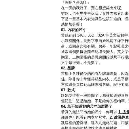
『沒吧？是38！』
在一旁的我聽了，實在很想笑出來呢。
雖然，也有男生告訴我，女性內衣看起來
下是一些基本內衣知識你也該知道的。懂
感情加分喔！
01.
內衣的尺寸
常聽到到 34C，36D，32A 等英文
小沒有關係，此數字來自於乳房下緣平行
身，或圓身比較有關。另外，年紀較長之
通常這個數據會隨年紀增長變大。英文字母
胸圍。上胸圍指的是乳尖開始以尺平行環
文字母得知，不是數字。
02.
品牌
市場上各種價位的內衣品牌滿滿是，因為
佳。除非你非常懂得精品內衣，或是平價
方式還是直接到品牌專櫃選購。記得要請
03.
款式
跟她交往有一段時間了，應該知道她喜歡
但記住，這是給她，不是給你的禮物啊。
04.
若不知道她的尺寸怎麼辦？
若真的無法問出她的尺寸，你可以
1. 
那邊你可以看到內衣的尺寸。
2. 建議你
亂送禮的驚喜感。睡衣則無此問題，稍微
專櫃小姐都能幫你找出適合的禮物。