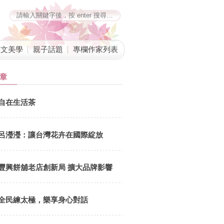
藝文美學
親子話題
專欄作家列表
章
自在生活茶
呂瀅瀅：讓台灣花卉在國際綻放
豐興餅舖老店創新局 擴大品牌影響
力
全民練太極，樂享身心對話