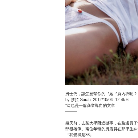
男士們，該怎麼幫你的〝她〞買內衣呢？
by 莎拉 Sarah 2012/10/04 12.4k 6
*這也是一篇商業導向的文章
———
幾天前，去某大學附近辦事，在路邊買了
部很雄偉。兩位年輕的男店員在那學生妹
『我覺得是36』