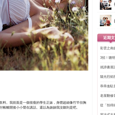
近期文
彩雲之南
3招！聰
省下「二
就諦書屋
陽光烈焰
乖乖進駐
老屋翻修
得見的精
飲料。
我前面是一個很瘦的學生正妹，身體超細像竹竿但胸
從「拍得
付帳離開後小小聲在講話。還以為姊姊我沒聽到是吧。
輯
當法式古