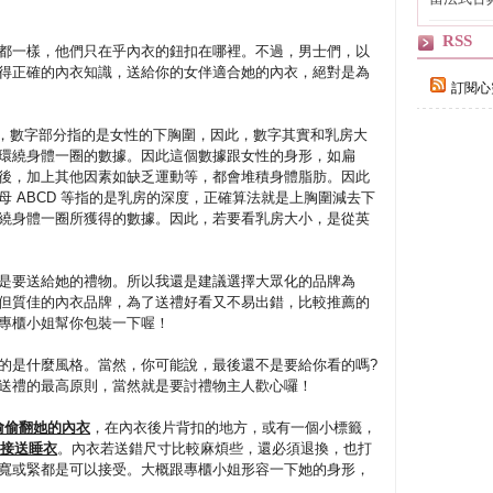
自己
RSS
都一樣，他們只在乎內衣的鈕扣在哪裡。不過，男士們，以
得正確的內衣知識，送給你的女伴適合她的內衣，絕對是為
訂閱心
及數字，數字部分指的是女性的下胸圍，因此，數字其實和乳房大
環繞身體一圈的數據。因此這個數據跟女性的身形，如扁
後，加上其他因素如缺乏運動等，都會堆積身體脂肪。因此
 ABCD 等指的是乳房的深度，正確算法就是上胸圍減去下
繞身體一圈所獲得的數據。因此，若要看乳房大小，是從英
是要送給她的禮物。所以我還是建議選擇大眾化的品牌為
但質佳的內衣品牌，為了送禮好看又不易出錯，比較推薦的
專櫃小姐幫你包裝一下喔！
的是什麼風格。當然，你可能說，最後還不是要給你看的嗎?
送禮的最高原則，當然就是要討禮物主人歡心囉！
去偷偷翻她的內衣
，在內衣後片背扣的地方，或有一個小標籤，
直接送睡衣
。內衣若送錯尺寸比較麻煩些，還必須退換，也打
寬或緊都是可以接受。大概跟專櫃小姐形容一下她的身形，