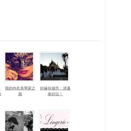
）
與
我的內衣美學家之
好緣份城市：清邁
的
路
泰好玩！