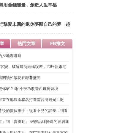
善用金錢能量，創造人生幸福
把摯愛未圓的退休夢跟自己的夢一起
實現
章
熱門文章
FB推文
的夕地咖啡廳
明客變，破解建商結構誤差，20坪新婚宅
工」的冤枉錢
讓閱讀如繁花在靜巷盛開
照你家？3招小技巧改善西曬房窘境
屏東在地農產聯名打造南台灣觀光工廠
背後的數位推手：從看不見的誤差，到看
準改造
紅」到「賣得動」 破解品牌變現的底層邏
典遇上現代生活，在空間中找到最真實的