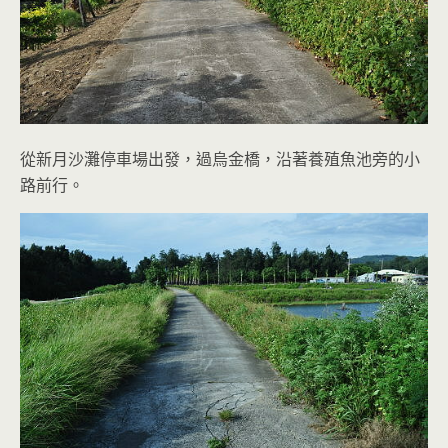
從新月沙灘停車場出發，過烏金橋，沿著養殖魚池旁的小
路前行。