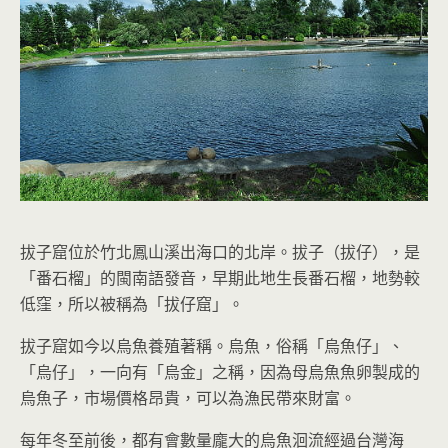
拔子窟位於竹北鳳山溪出海口的北岸。拔子（拔仔），是
「番石榴」的閩南語發音，早期此地生長番石榴，地勢較
低窪，所以被稱為「拔仔窟」。
拔子窟如今以烏魚養殖著稱。烏魚，俗稱「烏魚仔」、
「烏仔」，一向有「烏金」之稱，因為母烏魚魚卵製成的
烏魚子，市場價格昂貴，可以為漁民帶來財富。
每年冬至前後，都有會數量龐大的烏魚洄流經過台灣海