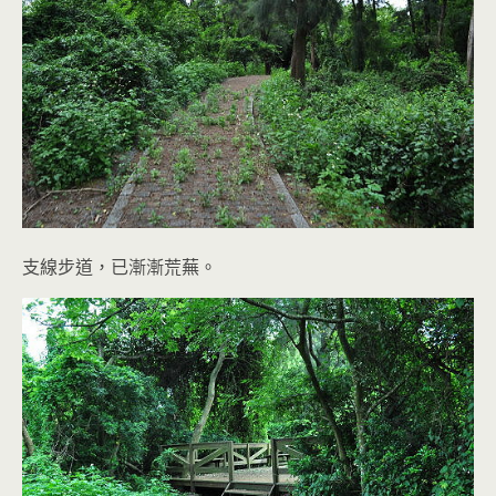
支線步道，已漸漸荒蕪。