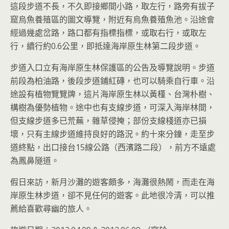
這段步道不長，不久即接鄉間小路，取左行，路旁有拔子
窟烏魚養殖區的圖文導覽，附近有烏魚養殖魚池。沿途會
經過幾處岔路，路口都有指標指標，或取右行，或取左
行，續行約0.6公里，即抵達海岸原生林第二段步道。
步道入口立有海岸原生林保護區的公告及導覽說明。步道
前段為柏油路，後段步道鋪紅磚，也可以騎乘自行車。沿
途設有植物覽覽牌，這片海岸原生林以黃槿、台灣朴樹、
構樹為優勢植物。途中也有支線步道，可深入海岸林間，
但支線步道多已荒蕪，雜草侵掩；部份支線棧道亦已損
壞，只有主線步道維持良好的路況。約十來分鐘，走至步
道終點，出口接台15線公路（西濱路二段），前方不遠處
為鳳鼻隧道。
假日來訪，新月沙灘的遊客頗多，海灘很熱鬧，而走在海
岸原生林步道，卻不見任何的遊客。此地很冷清，可以推
薦給喜歡尋幽的旅人。