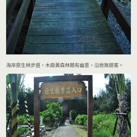
海岸原生林步道，木麻黃森林頗有幽意，沿途無遊客。