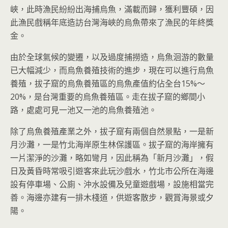
峽，此時漁民紛紛出海捕烏魚，滿載而歸，獲利豐碩，因
此漁民戲稱年底造訪台灣海峽的烏魚帶來了漁民的年終獎
金。
由於全球氣候的變遷，以及過度捕撈造，烏魚洄游的數量
已大幅減少，而烏魚養殖技術的進步，現在可以進行烏魚
養殖，拔子窟的烏魚養殖區的烏魚產值約佔全台15%～
20%，是台灣重要的烏魚養殖區。走在拔子窟的鄉間小
路，處處可見一池又一池的烏魚養殖池。
除了烏魚養殖產業之外，拔子窟有兩個自然景點，一是新
月沙灘，一是竹北海岸原生林保護區。拔子窟的海岸擁有
一片潔淨的沙灘，略如彎月，因此稱為「新月沙灘」，假
日及黃昏時常吸引遊客來此玩沙戲水，竹北市公所在海邊
設有停車場、公廁、沖水設備及兒童遊戲場，設施相當完
善。海邊亦建有一排木棧道，供遊客散步，觀賞海景或夕
陽。