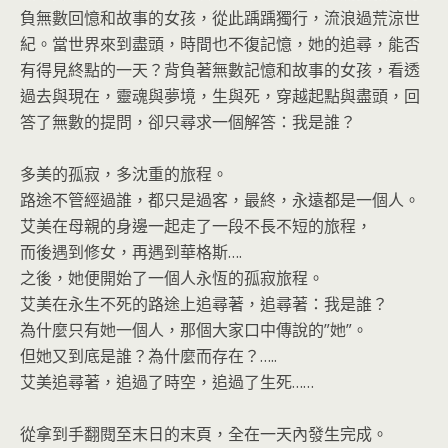
負無數回憶和故事的女孩，從此踽踽獨行，流浪過荒涼世
紀。當世界來到盡頭，時間也不復記憶，她的追尋，能否
有得見終點的一天？背負著無數記憶和故事的女孩，看透
過去與現在，靈魂與夢境，生與死，穿越起點與盡頭，回
答了無數的提問，卻只尋求一個解答：我是誰？
多美的孤寂，多沈重的旅程。
路途不管經過誰，都只是過客，最終，永遠都是一個人。
艾美在母親的身邊一起走了一段不長不短的旅程，
而後遇到修女，再遇到華格斯….
之後，她便開始了一個人永恆的孤寂旅程。
艾美在永生不死的路途上追尋著，追尋著：我是誰？
為什麼只有她一個人，那個大家口中傳說的”她”。
但她又到底是誰？為什麼而存在？…..
艾美追尋著，追過了時空，追過了生死……
從拿到手翻閱至末日的末頁，全在一天內發生完成。