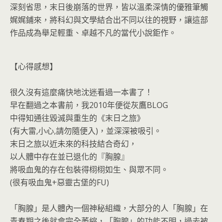
深刻省思，末日後崩落的世界，皆以溫柔深情的優雅筆觸
娓娓鋪來，將科幻與文學結合出不同以往的視野，讓這部
作品成為舉足輕重、卓越不凡的當代小說鉅作。
【心得感想】
很久沒有這麼痛快地沈迷看過一本書了！
早在翻過之本書前，我2010年便從灰鷹BLOG
中得知通往毀滅與重生的《末日之旅》
(有大雷,小心,請勿隨便入)，並深深被吸引。
末日之旅以近未來的科技結合奇幻，
以人體中存在並已退化的『胸腺』
將吸血鬼的存在包裝得栩栩如生、與眾不同。
(很有吸血鬼+惡靈古堡的FU)
「胸腺」是人體內一個神秘組織，大部分的人「胸腺」在
青春期之後就會完全萎縮，「胸腺」的功能不明，過去被