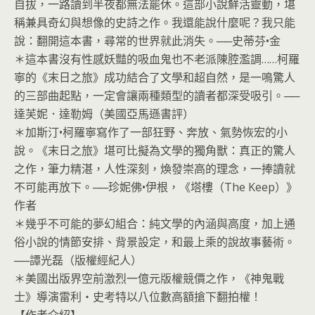
自拔，一路讀到半夜都無法罷休。這部小說鮮活靈動，堪
稱兼具奇幻與想像的史詩之作。我還能說什麼呢？我只能
說：翻開這本書，尋常的世界就此消失。──史蒂芬•金
＊這本書沒有性感妖豔的吸血鬼也不老派陳腔濫調……柯羅
寧的《末日之旅》成功結合了文學和超自然，是一鳴驚人
的三部曲起點，一定會讓兩種類型的讀者都深受吸引。──
達芙妮．達勒姆（美國亞馬遜書評）
＊加斯汀•柯羅寧寫作了一部狂野、奔放、氣勢恢宏的小
說。《末日之旅》堪可比擬為文學的獨角獸：真正的驚人
之作，筆力精湛，人性深刻，煥發崇高的理念，一捧讀就
不可能再放下。──珍妮佛•伊根，《塔樓（The Keep）》
作者
＊幾乎不可能的夢幻組合：純文學的內涵與高度，加上通
俗小說的情節安排、背景設定，和最上乘的說故事藝術。
──譚光磊（版權經紀人）
＊美國出版界空前激烈一億元版權競價之作，《神鬼戰
士》導演雷利‧史考特以八位數高額搶下翻拍權！