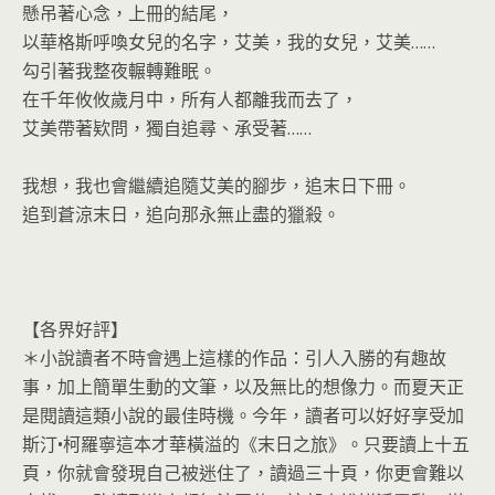
懸吊著心念，上冊的結尾，
以華格斯呼喚女兒的名字，艾美，我的女兒，艾美……
勾引著我整夜輾轉難眠。
在千年攸攸歲月中，所有人都離我而去了，
艾美帶著欵問，獨自追尋、承受著……
我想，我也會繼續追隨艾美的腳步，追末日下冊。
追到蒼涼末日，追向那永無止盡的獵殺。
【各界好評】
＊小說讀者不時會遇上這樣的作品：引人入勝的有趣故
事，加上簡單生動的文筆，以及無比的想像力。而夏天正
是閱讀這類小說的最佳時機。今年，讀者可以好好享受加
斯汀•柯羅寧這本才華橫溢的《末日之旅》。只要讀上十五
頁，你就會發現自己被迷住了，讀過三十頁，你更會難以