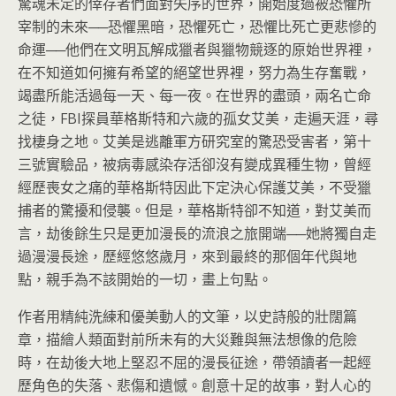
驚魂未定的倖存者們面對失序的世界，開始度過被恐懼所
宰制的未來──恐懼黑暗，恐懼死亡，恐懼比死亡更悲慘的
命運──他們在文明瓦解成獵者與獵物競逐的原始世界裡，
在不知道如何擁有希望的絕望世界裡，努力為生存奮戰，
竭盡所能活過每一天、每一夜。在世界的盡頭，兩名亡命
之徒，FBI探員華格斯特和六歲的孤女艾美，走遍天涯，尋
找棲身之地。艾美是逃離軍方研究室的驚恐受害者，第十
三號實驗品，被病毒感染存活卻沒有變成異種生物，曾經
經歷喪女之痛的華格斯特因此下定決心保護艾美，不受獵
捕者的驚擾和侵襲。但是，華格斯特卻不知道，對艾美而
言，劫後餘生只是更加漫長的流浪之旅開端──她將獨自走
過漫漫長途，歷經悠悠歲月，來到最終的那個年代與地
點，親手為不該開始的一切，畫上句點。
作者用精純洗練和優美動人的文筆，以史詩般的壯闊篇
章，描繪人類面對前所未有的大災難與無法想像的危險
時，在劫後大地上堅忍不屈的漫長征途，帶領讀者一起經
歷角色的失落、悲傷和遺憾。創意十足的故事，對人心的