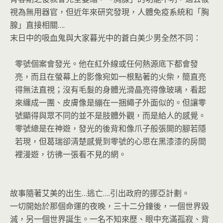
視為無用器官，但近年來研究發現，人體免疫系統和「胸
腺」直接相關….
末日中的吸血鬼與大家暮光中的蒼白美少男全然不同：
零號個案會發光。他在紅外線或任何熱源底下都會發
亮，而且在螢幕上的影像宛如一根點著的火柴，簡直亮
得無法直視；沒有毛髮的身體光滑晶亮得像玻璃，看起
來纏成一團、皮膚像是繃在一捆繩子外面似的。但讓零
號顯得與眾不同的並不是肢體外觀，而是給人的感覺。
零號總是在神遊，發光的後背和像爪子般張開的腳若隱
若現，但葛瑞卻清楚感覺到零號的心思在黑漆漆的房間
裡漫遊，彷彿一張看不見的網。
故事隨著艾美的出生…逃亡….引出政府的挪亞計劃。
一切開始於那個命運的夜晚，三十二分鐘後，一個世界毀
滅，另一個世界誕生。一名不知來歷、眼中充滿孤寂、背