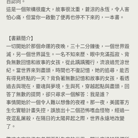
百認同。
這是一個架構很龐大，故事很沈重，蒼涼的永恆，令人害
怕心痛，但當你一啟動了便再也停不下來的，一本書。
【書籍簡介】
一切開始於那個命運的夜晚，三十二分鐘後，一個世界毀
滅，另一個世界誕生。一名不知來歷、眼中充滿孤寂、背
負無數回憶和故事的女孩，從此踽踽獨行，流浪過荒涼世
紀。當世界來到盡頭，時間也不復記憶，她的追尋，能否
有得見終點的一天？背負著無數記憶和故事的女孩，看透
過去與現在，靈魂與夢境，生與死，穿越起點與盡頭，回
答了無數的提問，卻只尋求一個解答：我是誰？
事情開始於一個令人難以想像的夜裡。那一夜，美國軍方
生化實驗計畫失控，誤放出十二個恐怖嗜血怪物，經過一
夜混亂屠殺，在隔日的太陽昇起之際，世界永遠地改變
了。