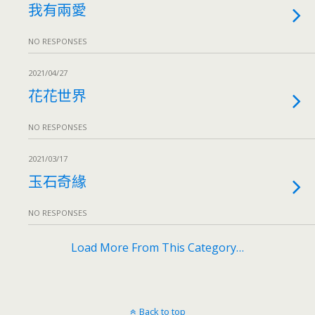
我有兩愛
NO RESPONSES
2021/04/27
花花世界
NO RESPONSES
2021/03/17
玉石奇緣
NO RESPONSES
Load More From This Category…
Back to top