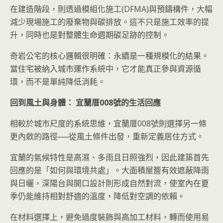
在建造階段，則透過模組化施工(DFMA)與預鑄構件，大幅
減少現場施工的廢棄物與碳排放。這不只是施工效率的提
升，同時也是對整體生命週期碳足跡的控制。
奇岩公宅的核心邏輯很明確：永續是一種規模化的結果。
當住宅被納入城市運作系統中，它才能真正參與資源循
環，而不是單純降低消耗。
回到風土與身體： 宜蘭厝008號的生活回應
相較於城市尺度的系統思維，宜蘭厝008號則選擇另一條
更內斂的路徑──從風土條件出發，重新定義居住方式。
宜蘭的氣候特性是高濕、多雨且日照強烈，因此建築首先
回應的是「如何與環境共處」。大面積屋簷有效遮蔽降雨
與日曬，深陽台與開口設計則形成自然對流，使室內在夏
季仍能維持相對舒適的溫度，降低對空調的依賴。
在材料選擇上，避免過度裝飾與高加工材料，轉而使用易