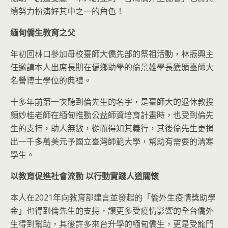
續努力扮演好其中之一的角色！
緬甸僑生教育之父
年初回林口參加母校臺師大僑先部的祭祖活動，林振興主
任邀請本人出席長期在偏鄉助學的倫景雄學長獲頒臺師大
名譽博士學位的典禮。
十多年前第一次聽到倫先生的名字，是臺師大的退休教授
顏妙桂老師在緬甸推動公益師資培育計畫時，也受到倫先
生的支持，助人無數，從而得知其義行，其後倫先生更捐
出一千多萬美元予國立臺灣師範大學，幫助有需要的清寒
學生。
以教育促進社會流動 以行動實踐人道關懷
本人在2021年向教育部建言並發起的「僑外生疫情獎助學
金」也得到倫先生的支持，讓更多受疫情影響的全台僑外
生得到幫助，其後許多來台升學的緬甸僑生，更是受龍門