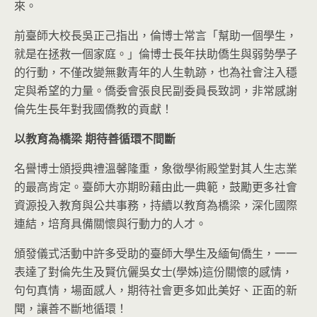
來。
前臺師大校長吳正己指出，倫博士常言「幫助一個學生，
就是在拯救一個家庭。」倫博士長年扶助僑生與弱勢學子
的行動，不僅改變無數青年的人生軌跡，也為社會注入穩
定與希望的力量。僑委會張良民副委員長致詞，非常感謝
倫先生長年對我國僑教的貢獻！
以教育為橋梁 期待善循環不間斷
名譽博士頒授典禮溫馨隆重，象徵學術殿堂對其人生志業
的最高肯定。臺師大亦期盼藉由此一典範，鼓勵更多社會
資源投入教育與公共事務，持續以教育為橋梁，深化國際
連結，培育具備關懷與行動力的人才。
頒發儀式活動中許多受助的臺師大學生及緬甸僑生，一一
表達了對倫先生及賢伉儷吳女士(學姊)這份關懷的感情，
句句真情，場面感人，期待社會更多如此美好、正面的新
聞，讓善不斷地循環！