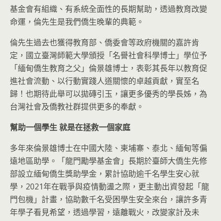
基金會有組織、有系統全面性的長期幫助，透過教育改變
命運，倫先生是我們僑生晚輩的典範。
倫先生過去也獲得教育部、僑委會等政府機關的嘉許肯
定，國立臺灣師範大學頒授「名譽社會科學博士」學位予
「緬甸僑生教育之父」倫景雄博士，表彰其長年以教育促
進社會流動、以行動實踐人道關懷的卓越貢獻，實至名
歸！也期待此舉可以拋磚引玉，讓更多優秀的學長姊，為
台灣社會及僑教社群提供更多的奉獻。
幫助一個學生 就是在拯救一個家庭
多年來倫景雄博士在中國大陸、柬埔寨、泰北、緬甸等偏
遠地區助學。「龍門勵學基金會」長期於臺師大僑生先修
部設立緬甸僑生獎助學金，累計協助逾千名學生安心就
學，2021年在戰爭與疫情動盪之際，更主動出資發起「龍
門包機」計畫，協助數千名受困學生安全來台，讓許多青
年學子看見希望，透過學習，遠離戰火，改變家計及未