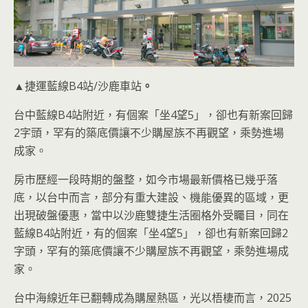
▲捷運藍線B4站/沙鹿車站
。
台中藍線B4站附近，有個案「坐4望5」，卻也有新案回歸
2字頭，罕有的築底價讓不少購屋族不再觀望，乘勢進場
成家。
房市歷經一段時期的盤整，如今市場最新價格已幾乎落
底，以台中而言，部分有重大建設、機能優異的區域，更
出現破盤優惠，當中以沙鹿雙捷生活圈格外受矚目，同在
藍線B4站附近，有的個案「坐4望5」，卻也有新案回歸2
字頭，罕有的築底價讓不少購屋族不再觀望，乘勢進場成
家。
台中海線近年已翻轉成為購屋熱區，光以梧棲而言，2025