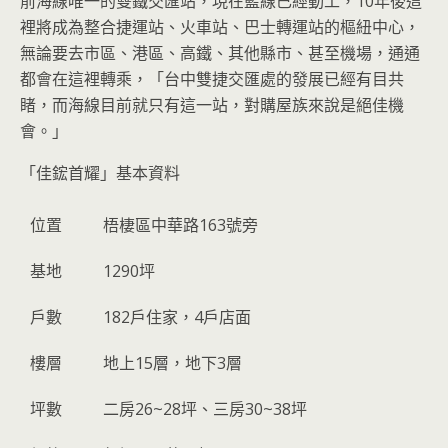
前海線唯一的雙鐵交匯站，現在藍線已經動工，10年後這
裡將成為整合捷運站、火車站、巴士轉運站的樞紐中心，
無論要去市區、港區、高鐵、其他縣市、甚至機場，通通
都會在這裡轉乘，「台中雙捷交匯處的發展已經有目共
睹，而海線目前就只有這一站，對購屋族來說是絕佳機
會。」
「佳鋐首耀」基本資料
位置
梧棲區中華路163號旁
基地
1290坪
戶數
182戶住家，4戶店面
樓層
地上15層，地下3層
坪數
二房26~28坪、三房30~38坪