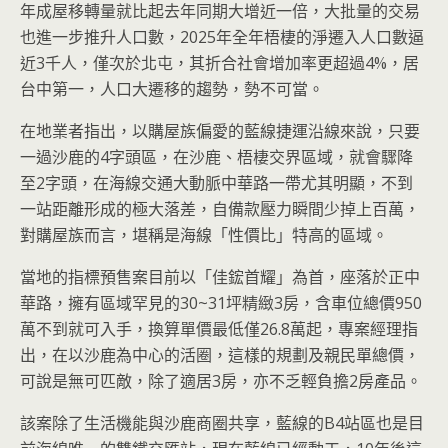
年成屋移轉量就比起去年同期大增近一倍，大批量的交易
也進一步推升人口數，2025年全年梧棲的淨遷入人口數逼
近3千人，僅次於北屯，其折合社會增加率更超過4%，居
台中第一，人口大遷移的趨勢，勢不可當。
在地業者指出，以購屋族偏愛的藍線捷運沿線來說，只要
一過沙鹿的4字頭區，在沙鹿、梧棲交界區域，就會驟降
至2字頭，在海線交通大動脈中華路一帶尤其明顯，不到
一站距離形成的極大落差，自備款壓力瞬間少掉上百萬，
對購屋族而言，堪稱是海線「性價比」特高的區域。
當地的指標預售案目前以「佳鋐首耀」為首，座落於正中
華路，擁有區域罕見的30~31坪精緻3房，含車位總價950
萬不到就可入手，換算單價最低僅26.8萬起，專案經理指
出，在以沙鹿為中心的活圈，這樣的規劃及親民單總價，
可說是無可匹敵，除了適居3房，亦不乏輕負擔2房產品。
該案除了生活機能與沙鹿商圈共享，藍線的B4站區也是目