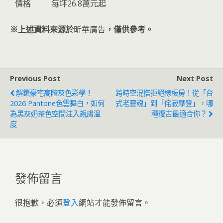
價格
每坪26.8萬元起
※上述資料來源於
昕華廣告
，僅供參考。
Previous Post
Next Post
解鎖豪宅高階灰色彩學！
跨時空混搭拒絕樣板房！從「台
2026 Pantone色雲舞白，如何
式老靈魂」到「侘寂摩登」，哪
為黑灰奶茶色空間注入親膚溫
種復古最適合你？
度
發佈留言
很抱歉，必須
登入
網站才能發佈留言。