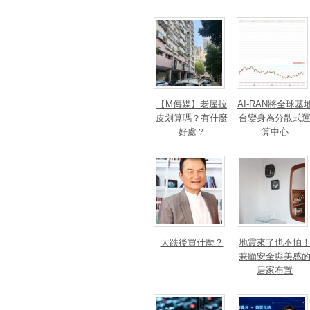
【M傳媒】老屋拉
AI-RAN將全球基
皮划算嗎？有什麼
台變身為分散式
好處？
算中心
大跌後買什麼？
地震來了也不怕
兼顧安全與美感
居家布置