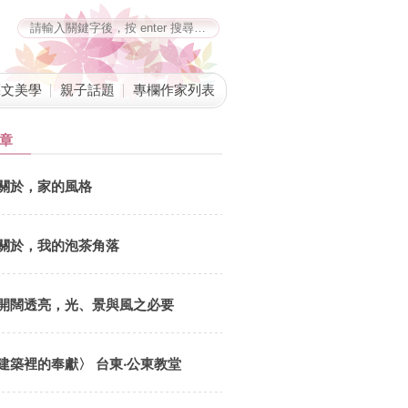
藝文美學
親子話題
專欄作家列表
章
關於，家的風格
關於，我的泡茶角落
開闊透亮，光、景與風之必要
建築裡的奉獻〉 台東‧公東教堂