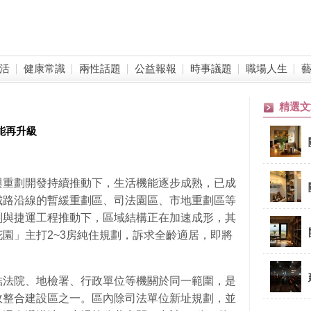
活
健康常識
兩性話題
公益報報
時事議題
職場人生
精選文
能再升級
與重劃開發持續推動下，生活機能逐步成熟，已成
城路沿線的暫緩重劃區、司法園區、市地重劃區等
劃與捷運工程推動下，區域結構正在加速成形，其
園」主打2~3房純住規劃，訴求全齡適居，即將
結法院、地檢署、行政單位等機關於同一範圍，是
政整合建設區之一。區內除司法單位新址規劃，並