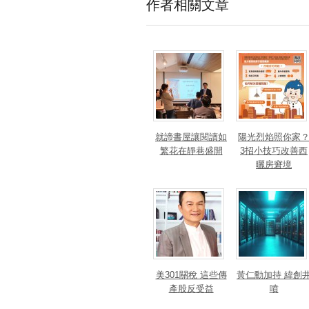
作者相關文章
就諦書屋讓閱讀如
陽光烈焰照你家
繁花在靜巷盛開
3招小技巧改善西
曬房窘境
美301關稅 這些傳
黃仁勳加持 緯創
產股反受益
噴