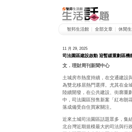
智邦生活館
全部文章
休閒生
11 月 29, 2025
司法園區建設啟動 迎暫緩重劃區機
文．理財周刊新聞中心
土城房市熱度持續，在交通建設
為雙北移居熱門選擇。尤其在金
陸續開發，在公共建設、街廓重
中，司法園區預售新案「紅布朗花
落成備受自住買家關注。
近來土城司法園區話題眾多，集
北台灣近期規模最大的司法與行