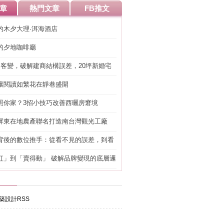
章
熱門文章
FB推文
的木夕大理·洱海酒店
的夕地咖啡廳
明客變，破解建商結構誤差，20坪新婚宅
工」的冤枉錢
讓閱讀如繁花在靜巷盛開
照你家？3招小技巧改善西曬房窘境
屏東在地農產聯名打造南台灣觀光工廠
背後的數位推手：從看不見的誤差，到看
準改造
紅」到「賣得動」 破解品牌變現的底層邏
築設計RSS