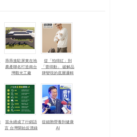
？
乖乖進駐屏東在地
從「拍得紅」到
農產聯名打造南台
「賣得動」 破解品
灣觀光工廠
牌變現的底層邏輯
井
當永續成了行銷語
從細胞營養到健康
言 台灣開始反漂綠
AI