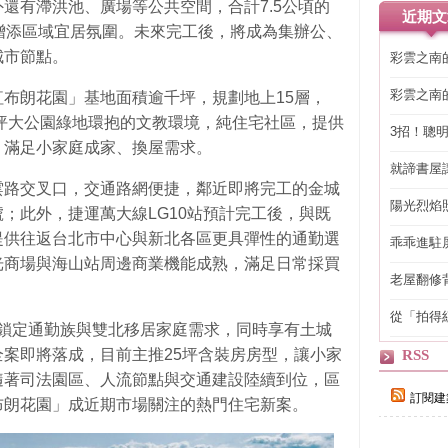
還有滯洪池、廣場等公共空間，合計7.5公頃的
近期文
增添區域宜居氛圍。未來完工後，將成為集辦公、
城市節點。
彩雲之南
彩雲之南
布朗花園」基地面積逾千坪，規劃地上15層，
千坪大公園綠地環抱的文教環境，純住宅社區，提供
3招！聰
，滿足小家庭成家、換屋需求。
省下「二
就諦書屋
雲路交叉口，交通路網便捷，鄰近即將完工的金城
陽光烈焰
；此外，捷運萬大線LG10站預計完工後，與既
提供往返台北市中心與新北各區更具彈性的通勤選
乖乖進駐
光商場與海山站周邊商業機能成熟，滿足日常採買
老屋翻修
得見的精
從「拍得
計，鎖定通勤族與雙北移居家庭需求，同時享有土城
輯
案即將落成，目前主推25坪含裝房房型，讓小家
RSS
隨著司法園區、人流節點與交通建設陸續到位，區
訂閱建
布朗花園」成近期市場關注的熱門住宅新案。