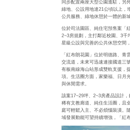
同步配置兩座大型公園進駐，另外
綠地、公設用地達21公頃以上，
公共服務、綠地休憩於一體的新
位於司法園區、純住宅預售案「紅
2~3房規劃，主打鄰近校園、3
星級公設與完善的公共休憩空間
「紅布朗花園」位於明德路、青
交流道，未來可迅速連接國道三號
有板南線海山站形成雙軌支援，
項。生活圈方面，家樂福、日月
與休閒需求。
該案17~29坪、2~3房產品設
稀有文教廊道、純住生活圈，且全
庭可輕鬆入主、不必煩惱裝潢。
域發展動能可望持續增強，「紅