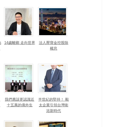
地
14歲離鄉 走向世界
法人壓寶金控股除
運
權息
！
我們應該更認識近
半世紀的堅持！ 毅
的
十五萬的僑外生
太企業引領台灣衛
浴新時代