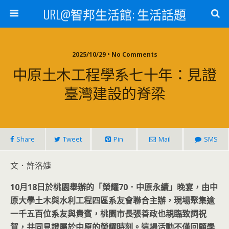
URL@智邦生活館: 生活話題
2025/10/29 • No Comments
中原土木工程學系七十年：見證
臺灣建設的脊梁
Share
Tweet
Pin
Mail
SMS
文．許洛婕
10
月18
日於桃園舉辦的「榮耀70
．中原永續」晚宴，由中
原大學土木與水利工程四區系友會聯合主辦，現場聚集逾
一千五百位系友與貴賓，桃園市長張善政也親臨致詞祝
賀，共同見證屬於中原的榮耀時刻。這場活動不僅回顧學