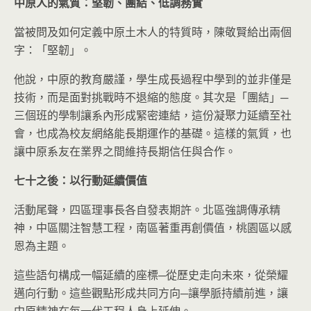
中原人的氣質：堅韌、團結、低調務實
當被問及如何定義中原土木人的特質時，陳敬賢給出兩個
字：「堅韌」。
他說，中原的教育嚴謹，學生成長過程中學到的並非僅是
技術，而是面對挑戰時不退縮的態度。其次是「團結」─
三個班的學制讓系內形成緊密連結，這份凝聚力延續至社
會，也成為校友網絡能長期運作的基礎。這樣的氣質，也
讓中原系友在業界之間維持長期信任與合作。
七十之後：以行動延續價值
活動尾聲，四區理事長各自發表期許。北區強調傳承精
神，中區關注智慧工程，南區著重再創價值，桃園區以感
恩為主題。
這些語句構成一幅延續的座標─從歷史走向未來，從榮耀
邁向行動。這些觀點形成共同方向─讓學脈持續前進，讓