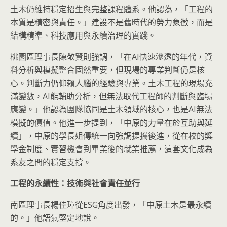
土木仍維持穩定招生與完整課程體系。他認為，「工程的
本質是精密與責任。」建設不是舊時代的勞力象徵，而是
結構精準、科技應用與永續治理的實踐。
桃園區理事長陳敬賢則強調，「在AI快速滲透的年代，資
料分析與模擬整合固然重要，但現場的專業判斷仍是核
心。判斷力仍仰賴人腦的經驗與專業。土木工程的現場充
滿變數，AI能輔助分析，但無法取代工程師的判斷與臨場
應變。」他認為團隊協同是土木領域的核心，也是AI無法
模擬的價值。他進一步提到，「中原的力量在於互助與延
續」，中原的學長姐傳統一向強調提攜後進，從在校的獎
學金制度、實習機會到畢業後的就業推薦，這套文化成為
系友之間的穩定支撐。
工程的永續性：技術與社會責任並行
南區理事長楊佳璋從ESG角度出發，「中原土木是最永續
的。」他語氣堅定地說。