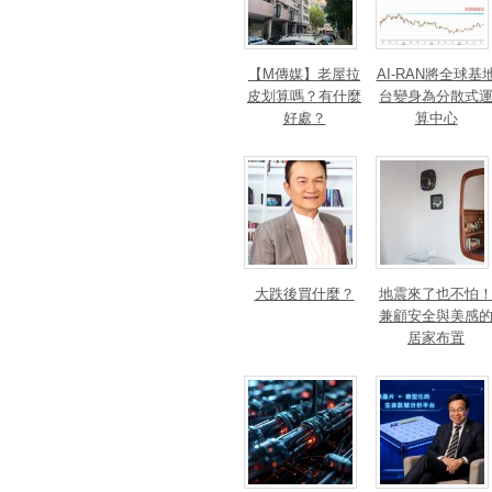
【M傳媒】老屋拉
AI-RAN將全球基
皮划算嗎？有什麼
台變身為分散式
好處？
算中心
大跌後買什麼？
地震來了也不怕
兼顧安全與美感
居家布置