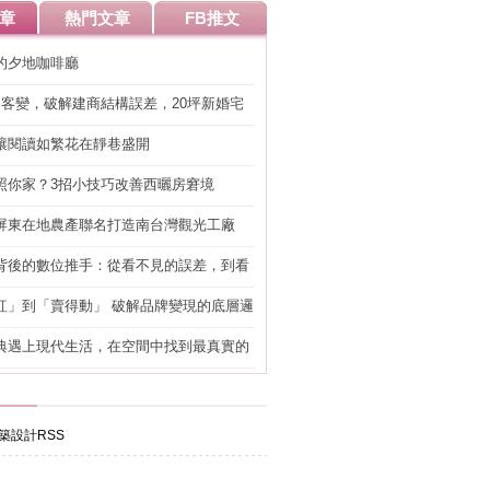
章
熱門文章
FB推文
的夕地咖啡廳
明客變，破解建商結構誤差，20坪新婚宅
工」的冤枉錢
讓閱讀如繁花在靜巷盛開
照你家？3招小技巧改善西曬房窘境
屏東在地農產聯名打造南台灣觀光工廠
背後的數位推手：從看不見的誤差，到看
準改造
紅」到「賣得動」 破解品牌變現的底層邏
典遇上現代生活，在空間中找到最真實的
築設計RSS