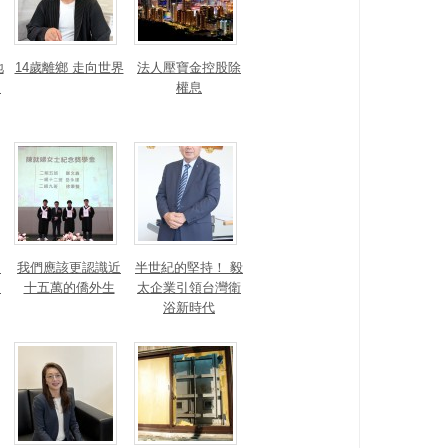
地
14歲離鄉 走向世界
法人壓寶金控股除
運
權息
！
我們應該更認識近
半世紀的堅持！ 毅
的
十五萬的僑外生
太企業引領台灣衛
浴新時代