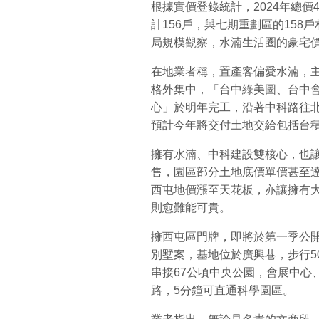
根據實價登錄統計，2024年總價
計156戶，與七期重劃區的15
局規模觀察，水湳生活圈的豪宅
在地業者稱，置產客偏愛水湳，
格外集中，「台中綠美圖、台中
心」於明年完工，沿著中科路往
預計今年將交付土地交給包括台
擁有水湳、中科建設雙核心，也
售，園區部分土地底價單價甚至達
西屯地價漲至天花板，亦讓擁有
則愈難能可貴。
擁西屯區門牌，即將於第一季公
別墅案，基地位於廣興巷，步行5
串接67公頃中央公園，會展中心
路，5分鐘可直通科學園區。