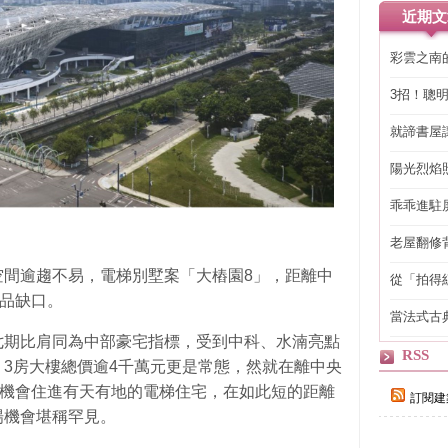
近期文
彩雲之南
3招！聰
省下「二
就諦書屋
陽光烈焰
乖乖進駐
老屋翻修
得見的精
空間逾趨不易，電梯別墅案「大樁園8」，距離中
從「拍得
輯
產品缺口。
當法式古
自己
七期比肩同為中部豪宅指標，受到中科、水湳亮點
RSS
3房大樓總價逾4千萬元更是常態，然就在離中央
有機會住進有天有地的電梯住宅，在如此短的距離
訂閱建
場機會堪稱罕見。