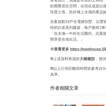
業者指出，無論是名貴的文商段、
的實際居住空間，在現在或是以後
珍貴土地，恰好補上水湳的產品
全案規劃18戶全電梯別墅，以豐
特的白派系列建築，每戶都有2車
「在水湳—中科生活圈內，此案
間享受在地生活。」
※查看更多
https://newhouse.5
※
上述資料來源於
大樁建設
，僅
※
以上行徑距離與時間皆參考自Go
為準。
作者相關文章