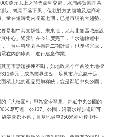
4000萬元以上之預售豪宅交易，水湳經貿園區共
8戶相比，絲毫不落下風，但就雙方的腹地及建商布
價、量在短時間內凌駕七期，已是市場的大趨勢。
主要是相中其支撐性、未來性，尤其北側區域建設
會展中心」皆預計在今年度完工，「水湳轉運中
北，「台中科學園區擴建二期計畫」也即將完成，
積電在內的廠商，進行建廠作業。
讓其房市話題接連不斷，如地政局今年首波土地標
311萬元，成為業界焦點，足見市府底氣十足，
大面積土地的產品更加稀缺，愈是鄰近中央公園，
開的「大樁園8」即為當今罕見、鄰近中央公園的
00米即可達「公137」公園，沿著水岸步道即可
、綠美圖都不遠，自基地驅車950米亦可達中科