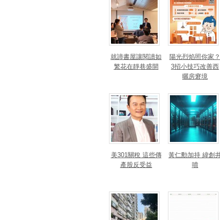
就諦書屋讓閱讀如
陽光烈焰照你家
繁花在靜巷盛開
3招小技巧改善西
曬房窘境
美301關稅 這些傳
黃仁勳加持 緯創
產股反受益
噴