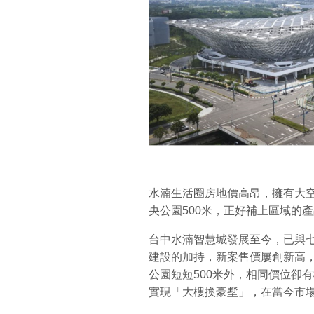
水湳生活圈房地價高昂，擁有大
央公園500米，正好補上區域的
台中水湳智慧城發展至今，已與
建設的加持，新案售價屢創新高，
公園短短500米外，相同價位卻
實現「大樓換豪墅」，在當今市