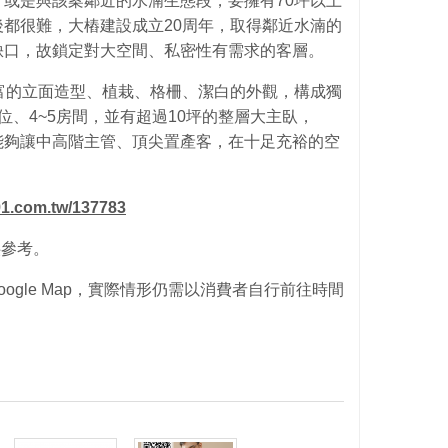
或是與該案鄰近的水湳生態段，要擁有70坪以上
都很難，大樁建設成立20周年，取得鄰近水湳的
缺口，故鎖定對大空間、私密性有需求的客層。
富的立面造型、植栽、格柵、潔白的外觀，構成獨
位、4~5房間，並有超過10坪的整層大主臥，
能夠讓中高階主管、頂尖置產客，在十足充裕的空
91.com.tw/137783
供參考。
ogle Map，實際情形仍需以消費者自行前往時間