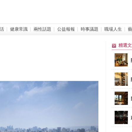
活
健康常識
兩性話題
公益報報
時事議題
職場人生
精選文