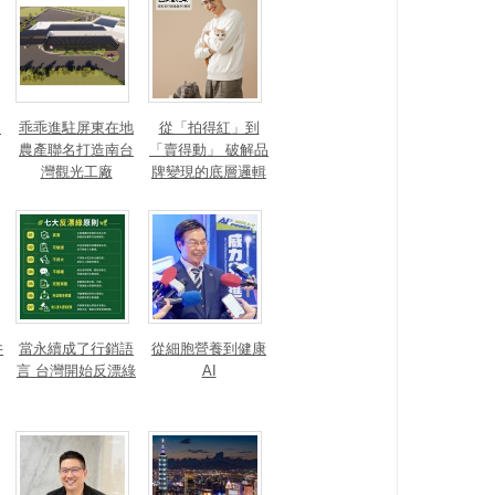
？
乖乖進駐屏東在地
從「拍得紅」到
農產聯名打造南台
「賣得動」 破解品
灣觀光工廠
牌變現的底層邏輯
井
當永續成了行銷語
從細胞營養到健康
言 台灣開始反漂綠
AI