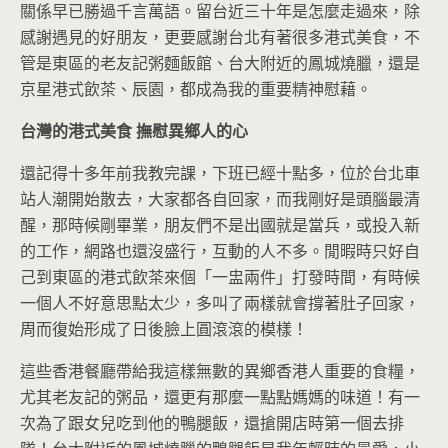
關係早已勝過千言萬語。留台近三十年是怎麼走過來，除
感謝遇見的好朋友，更要感謝台北有著很多港式美食，不
管是東區的老友記粥麵飯館、台大附近的鳳城燒臘，還是
京星港式飲茶、辰園，都成為我的重要精神慰藉。
台灣的港式美食
撫慰異鄉人的心
還記得十多年前我教完課，下班已經十點多，位於台北車
站人潮開始散去，大家都各自回家，而我剛好是頭腦最清
醒，那時候剛畢業，朋友們不是出國就是當兵，或投入新
的工作，網路也還沒盛行，互動的人不多。閒暇時只好自
己到東區的港式飲茶來個「一盅兩件」打發時間，有時候
一個人不好意思點太少，多叫了兩樣就會撐著肚子回家，
周而復始形成了日後臉上圓滾滾的模樣！
這些香港餐廳帶給我這樣無數的異鄉香港人重要的食糧，
尤其老友記的粥品，還更有那麼一點點媽媽的味道！有一
次為了跟女兒吃到他的鴨腿飯，還搶開店時第一個去排