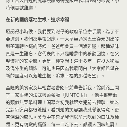
隊！台大附近的鳳城燒臘的鴨腿飯是我年輕時的最愛，小
時候喜歡雞腿！
在新的國度落地生根、追求幸福
還記得小時候，我們要到灣仔的政府單位辦手續，為了不
要遲到，我們都半夜起床，一大早坐通宵巴士從元朗出發
到荃灣轉地鐵的時候，爸爸都會買一個滷雞腿，那種滋味
真是一生難忘，它代表的不只是睡夢中的移動回憶，在父
親懷裡的安全感，更是一種望想！這十多年一直投入移民
及僑外生的關懷，可能也是因為我最明白「大家都希望在
新的國度可以落地生根、追求幸福的那種盼望」。
基隆的美食家及年輕耆老曹銘宗前輩告訴我，館前路上開
了一家很棒的法式粵菜餐廳「JUNTO 同」，他主推精緻
的類似無菜單料理！開幕之初我就跟女兒前去體驗，她吃
完對每道菜都很驚豔，看到她的笑容讓我感覺很得意，更
有深深的感恩。美食中不只是我們以前常吃到的口味及種
類，更有精緻的擺盤，每一口吃下去，都讓人回味無窮！