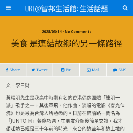
URL@智邦生活館: 生活話題
2025/03/14 • No Comments
美食 是連結故鄉的另一條路徑
Share
Tweet
Pin
Mail
SMS
文．李三財
黃耀明先生是我高中時期有名的香港偶像團體「達明一
派」歌手之一，其後單飛，他作曲、演唱的電影《春光乍
洩》也是最為台灣人所熟悉的。日前在館前路一間名為
「JUNTO 同」餐廳巧遇，在朋友介紹後簡單交談，我才
想起這已經是三十年前的時光！來台的這些年和這土地的