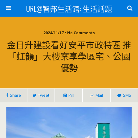
URL@智邦生活館: 生活話題
2024/11/17 • No Comments
金日升建設看好安平市政特區 推
「虹韻」大樓案享學區宅、公園
優勢
Share
Tweet
Pin
Mail
SMS