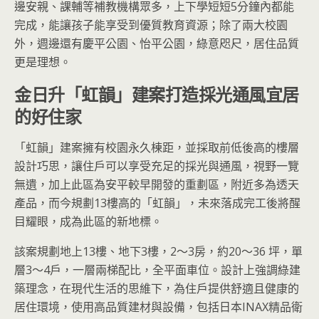
邊安親、課輔等補教機構眾多，上下學短短5分鐘內都能
完成，能讓孩子能享受到優質教育資源；除了兩大校園
外，週邊還有慶平公園、怡平公園，綠意咫尺，居住品質
更是理想。
金日升「虹韻」建案打造採光通風宜居
的好住家
「虹韻」建案擁有校園永久棟距，並採取前低後高的樓層
設計巧思，讓住戶可以享受充足的採光與通風，視野一覽
無遺，加上此區為安平較早開發的重劃區，附近多為透天
產品，而今規劃13樓高的「虹韻」，未來落成完工後將醒
目耀眼，成為此區的新地標。
該案規劃地上13樓、地下3樓，2～3房，約20～36 坪，單
層3～4戶，一層兩梯配比，全平面車位。設計上強調綠建
築理念，在現代生活的思維下，為住戶提供舒適且健康的
居住環境，使用高品質建材與設備，包括日本INAX精品衛