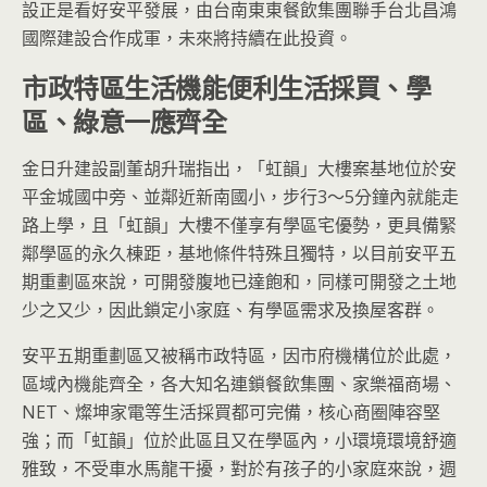
設正是看好安平發展，由台南東東餐飲集團聯手台北昌鴻
國際建設合作成軍，未來將持續在此投資。
市政特區生活機能便利生活採買、學
區、綠意一應齊全
金日升建設副董胡升瑞指出，「虹韻」大樓案基地位於安
平金城國中旁、並鄰近新南國小，步行3～5分鐘內就能走
路上學，且「虹韻」大樓不僅享有學區宅優勢，更具備緊
鄰學區的永久棟距，基地條件特殊且獨特，以目前安平五
期重劃區來說，可開發腹地已達飽和，同樣可開發之土地
少之又少，因此鎖定小家庭、有學區需求及換屋客群。
安平五期重劃區又被稱市政特區，因市府機構位於此處，
區域內機能齊全，各大知名連鎖餐飲集團、家樂福商場、
NET、燦坤家電等生活採買都可完備，核心商圈陣容堅
強；而「虹韻」位於此區且又在學區內，小環境環境舒適
雅致，不受車水馬龍干擾，對於有孩子的小家庭來說，週