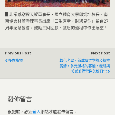
▊非常感謝程天縱董事長、國立體育大學邱炳坤校長、南
南協會林若雩理事長出席「三生有幸，財遇見你」留台27
周年紀念餐會，鼓勵三財回顧、感恩的過程中作出展望！
Previous Post
Next Post
多肉植物
轉化老屋、新成屋穿堂煞及樑柱
劣勢，多元風格的客廳，機能與
美感兼備營造美好日常
發佈留言
很抱歉，必須
登入
網站才能發佈留言。