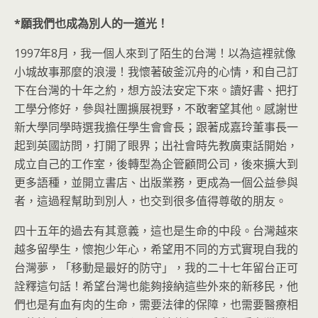
*
願我們也成為別人的一道光！
1997年8月，我一個人來到了陌生的台灣！以為這裡就像
小城故事那麼的浪漫！我懷著破釜沉舟的心情，和自己訂
下在台灣的十年之約，想方設法安定下來。讀好書、把打
工學分修好，參與社團擴展視野，不敢奢望其他。感謝世
新大學同學時選我擔任學生會會長；跟著成嘉玲董事長一
起到英國訪問，打開了眼界；出社會時先教廣東話開始，
成立自己的工作室，後轉型為企管顧問公司，後來擴大到
更多語種，並開立書店、出版業務，更成為一個公益參與
者，這過程幫助到別人，也交到很多值得尊敬的朋友。
四十五年的過去有其意義，這也是生命的中段。台灣越來
越多留學生，懷抱少年心，希望用不同的方式實現自我的
台灣夢，「移動是最好的防守」，我的二十七年留台正可
詮釋這句話！希望台灣也能夠接納這些外來的新移民，他
們也是有血有肉的生命，需要法律的保障，也需要醫療相