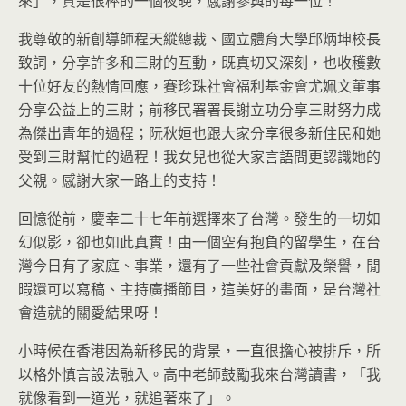
來」，真是很棒的一個夜晚，感謝參與的每一位！
我尊敬的新創導師程天縱總裁、國立體育大學邱炳坤校長
致詞，分享許多和三財的互動，既真切又深刻，也收穫數
十位好友的熱情回應，賽珍珠社會福利基金會尤姵文董事
分享公益上的三財；前移民署署長謝立功分享三財努力成
為傑出青年的過程；阮秋姮也跟大家分享很多新住民和她
受到三財幫忙的過程！我女兒也從大家言語間更認識她的
父親。感謝大家一路上的支持！
回憶從前，慶幸二十七年前選擇來了台灣。發生的一切如
幻似影，卻也如此真實！由一個空有抱負的留學生，在台
灣今日有了家庭、事業，還有了一些社會貢獻及榮譽，閒
暇還可以寫稿、主持廣播節目，這美好的畫面，是台灣社
會造就的關愛結果呀！
小時候在香港因為新移民的背景，一直很擔心被排斥，所
以格外慎言設法融入。高中老師鼓勵我來台灣讀書，「我
就像看到一道光，就追著來了」。