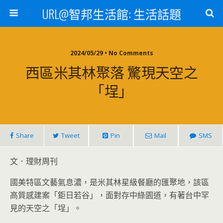
URL@智邦生活館: 生活話題
2024/05/29 • No Comments
西區米其林聚落 驚現天空之
「埕」
Share
Tweet
Pin
Mail
SMS
文．理財周刊
國美特區文藝氣息濃，是米其林星級餐廳的匯聚地，該區
高質感建案「鉅日若谷」，面對存中綠園道，有著台中罕
見的天空之「埕」。