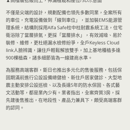
▲高樓層拾級而上，佈滿植栽和座位/3D示意圖
不僅是尖端的設計，規劃配備也領先多數同業，全案所有
的車位，充電設備做到「線到車位」，並加裝EMS能源管
理系統，結構則採用Alfa Safe柱中柱耐震系統工法，住宅
衛浴除了當層排氣，更採「當層排水」，有效減噪、易於
裝修、維修，更杜絕漏水檢修紛爭，全戶Keyless Cloud
link人臉辨識，讓住戶輕鬆解放雙手，加上基地種植多達
900棵植森，諸多細節皆為一線建商水準。
為服務高端客群，鉅日也推出多元化的售後服務，包括保
固期滿前進行公設設備總健檢、新住戶居家健診、大型地
震主動安排公設巡檢、以及長達5年的防水保固、各式藝
文活動等，都是業內少有。業者指出，全案齊質3房，採
先建後售推出，在地段性、產品力兼具下，頗受高端客群
的認同。