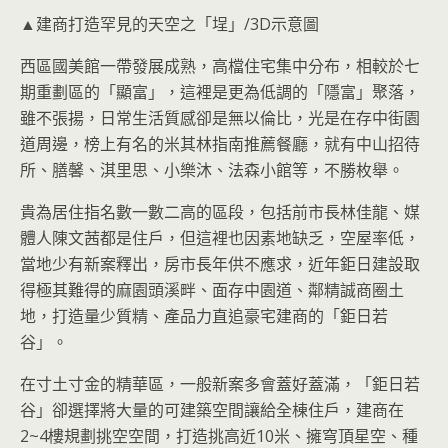
▲建商打造罕見的天空之「埕」/3D示意圖
西區國美館一帶發展成熟，高檔住宅集中分布，相較於七
期重劃區的「顯富」，這裡是更為低調的「隱富」聚落，
雖不張揚，日常生活質感卻是無以倫比，光是在存中街園
道周邊，榜上有名的米其林指南推薦餐廳，就有中山招待
所、膳馨、淇里思、小樂沐、法森小館等，不勝枚舉。
貴為居住指名數一數二高的區段，包括前市長林佳龍、媒
體人陳文茜都是住戶，但這裡也因素地缺乏，空屋率低，
當地少有新案釋出，房市長年供不應求，近年鉅日建設取
得極其難得的麻園頭溪畔、面存中園道、鄰精誠商圈土
地，打造量少質精、產品力直追豪宅建商的「鉅日若
谷」。
在寸土寸金的精華區，一般新案多會蓋好蓋滿，「鉅日若
谷」卻選擇將大量的可建築空間讓給全棟住戶，建商在
2~4樓規劃挑空空間，打造挑高近10米、擁穹頂星空、種