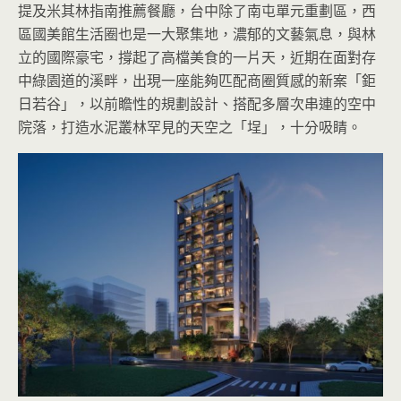
提及米其林指南推薦餐廳，台中除了南屯單元重劃區，西
區國美館生活圈也是一大聚集地，濃郁的文藝氣息，與林
立的國際豪宅，撐起了高檔美食的一片天，近期在面對存
中綠園道的溪畔，出現一座能夠匹配商圈質感的新案「鉅
日若谷」，以前瞻性的規劃設計、搭配多層次串連的空中
院落，打造水泥叢林罕見的天空之「埕」，十分吸睛。