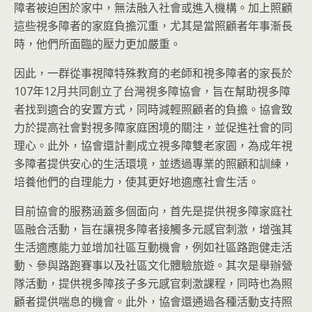
障者被迫困於家中，無法融入社會或進入機構。加上照顧
這些視多障者的家庭負擔沉重，尤其是當照顧者年事漸長
時，他們所面臨的壓力更加嚴重。
因此，一群從事視障特殊教育的老師和視多障者的家長於
107年12月共同創立了台灣視多障協會，旨在幫助視多障
者找到適合的安置方式，同時減輕照顧者的負擔。協會致
力於提高社會對視多障家庭困境的關注，並促進社會的同
理心。此外，協會還計劃成立視多障雙老家園，為成年視
多障者提供安心的生活環境，並透過專業的照顧和訓練，
培養他們的自理能力，使其更好地適應社會生活。
目前協會的服務涵蓋多個面向，首先是提供視多障家庭社
區融合活動，旨在讓視多障者接觸多元感官刺激，增強其
生活適應能力並增加社區互動機會，例如社區路跑健走活
動、參與路跑賽事以及社區文化體驗旅遊。其次是舉辦營
隊活動，提供視多障孩子多元感官刺激課程，同時也為照
顧者提供喘息的機會。此外，協會還通過各種活動支持照