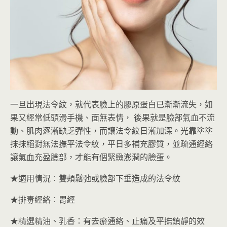
一旦出現法令紋，就代表臉上的膠原蛋白已漸漸流失，如
果又經常低頭滑手機、面無表情， 後果就是臉部氣血不流
動、肌肉逐漸缺乏彈性，而讓法令紋日漸加深。光靠塗塗
抹抹絕對無法撫平法令紋，平日多補充膠質，並疏通經絡
讓氣血充盈臉部，才能有個緊緻澎潤的臉蛋。
★適用情況︰雙頰鬆弛或臉部下垂造成的法令紋
★排毒經絡︰胃經
★精選精油、乳香：有去瘀通絡、止痛及平撫鎮靜的效