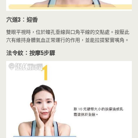
穴道3︰迎香
雙眼平視時，位於瞳孔垂線與口角平線的交點處。按壓此
穴有維持身體氣血正常運行的作用，並能拉提緊實嘴角。
法令紋：按摩5步驟