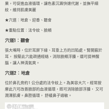
果，可促進血液循環，讓色素沉澱快速代謝，並撫平細
紋，維持肌膚美麗
★穴道︰地倉、迎香、聽會
★重點位置︰法令紋、臉頰
穴道1︰聽會
張大嘴時，位於耳屏下緣、耳垂上方的凹陷處。腎開竅於
耳， 按壓此穴能疏通經絡，消除臉頰浮腫，還可提神醒
腦，讓人神清氣爽。
穴道2
︰地倉
位於鼻孔旁約1 公分處的法令紋上。為美容大穴，經常按
摩此穴可改善臉部的血液循環，既可消除臉部浮腫， 又可
潤澤肌膚。鼻腔循環， 舒緩鼻子過敏。