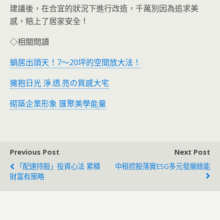
建議後，在合宜的狀況下進行改造，千萬別因為追求美
感，賠上了居家安全！
◇相關閱讀
蝸居出頭天！7～20坪的空間放大法！
擁抱日光 淨.透.亮の質感大宅
砌築企業形象 匯聚美學能
量
Previous Post
Next Post
「配速持股」投資心法 累積
中租控股落實ESG多元發展綠能
財富有策略