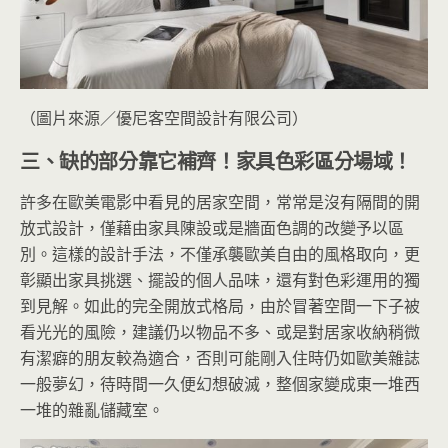
（圖片來源／優尼客空間設計有限公司）
三、缺的部分靠它補齊！家具色彩區分場域！
許多在歐美電影中看見的居家空間，常常是沒有隔間的開
放式設計，僅藉由家具陳設或是牆面色調的改變予以區
別。這樣的設計手法，不僅承襲歐美自由的風格取向，更
彰顯出家具挑選、擺設的個人品味，還有對色彩運用的獨
到見解。如此的完全開放式格局，由於冒著空間一下子被
看光光的風險，建議仍以物品不多、或是對居家收納稍微
有潔癖的朋友較為適合，否則可能剛入住時仍如歐美雜誌
一般夢幻，待時間一久便幻想破滅，整個家變成東一堆西
一堆的雜亂儲藏室。