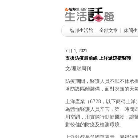
智邦生活館
全部文章
休閒生
7 月 1, 2021
支援防疫最前線 上洋遞涼挺醫護
文/理財周刊
防疫期間，醫護人員不眠不休承
著防護隔離裝備，面對炎熱的天
上洋產業（6728，以下簡稱上
為體恤醫護人員辛苦，第一時間
用空調，用實際行動挺醫護，讓
對較佳的防疫及檢測環境。
上洋執行長吳國華表示，因得知