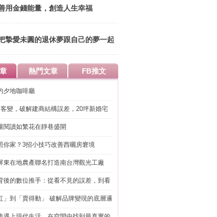
善用金錢能量，創造人生幸福
把摯愛未圓的退休夢跟自己的夢一起
實現
章
熱門文章
FB推文
的夕地咖啡廳
明客變，破解建商結構誤差，20坪新婚宅
工」的冤枉錢
讓閱讀如繁花在靜巷盛開
照你家？3招小技巧改善西曬房窘境
屏東在地農產聯名打造南台灣觀光工廠
背後的數位推手：從看不見的誤差，到看
準改造
紅」到「賣得動」 破解品牌變現的底層邏
典遇上現代生活，在空間中找到最真實的