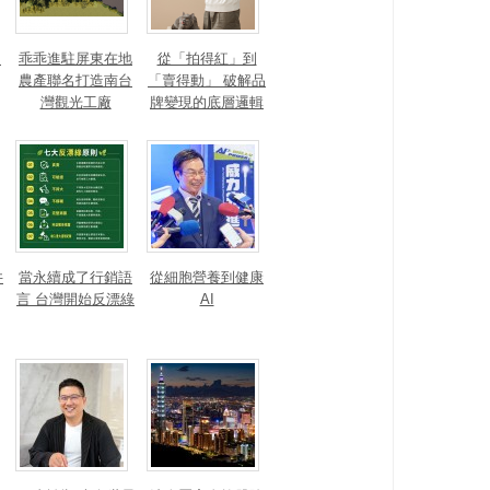
？
乖乖進駐屏東在地
從「拍得紅」到
農產聯名打造南台
「賣得動」 破解品
灣觀光工廠
牌變現的底層邏輯
井
當永續成了行銷語
從細胞營養到健康
言 台灣開始反漂綠
AI