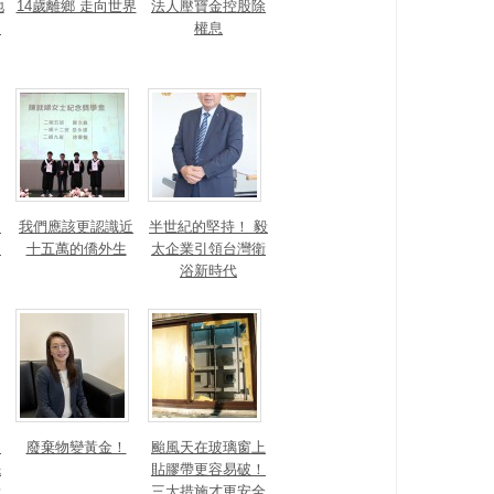
地
14歲離鄉 走向世界
法人壓寶金控股除
運
權息
！
我們應該更認識近
半世紀的堅持！ 毅
的
十五萬的僑外生
太企業引領台灣衛
浴新時代
細
廢棄物變黃金！
颱風天在玻璃窗上
先
貼膠帶更容易破！
新
三大措施才更安全