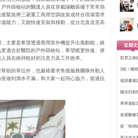
，戶外篩檢站的醫護人員在穿戴隔離裝備下常常熱
息後緊急將三菱重工商用空調改裝成符合現場需求
降溫能力，又能快速安裝與移動，從台北直送至高
調，主要是希望透過商用室外機提升出風動能，維
近期文
氣更適合於醫院的戶外篩檢站，希望能更快速、便
彩雲之南
護人員在維持較好的注意力及工作效率。
3招！聰
要幫助的單位外，也嚴格要求售後服務團隊外勤人
省下「二
防疫做到滴水不漏，和大家一起同心協力，挺過抗
就諦書屋
陽光烈焰
乖乖進駐
老屋翻修
得見的精
從「拍得
輯
當法式古