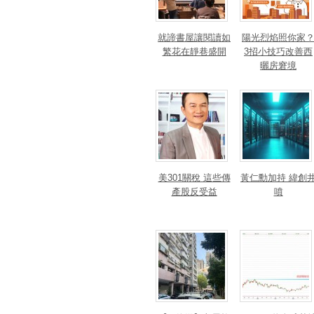
就諦書屋讓閱讀如
陽光烈焰照你家
繁花在靜巷盛開
3招小技巧改善西
曬房窘境
美301關稅 這些傳
黃仁勳加持 緯創
產股反受益
噴