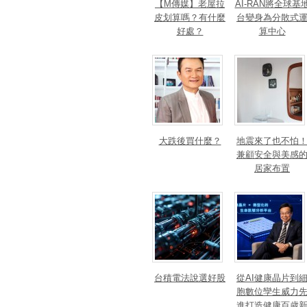
【M傳媒】老屋拉
AI-RAN將全球基
皮划算嗎？有什麼
台變身為分散式
好處？
算中心
大跌後買什麼？
地震來了也不怕
兼顧安全與美感
居家布置
台積電法說選好股
從AI健康晶片到
胞數位孿生威力
進打造健康百歲