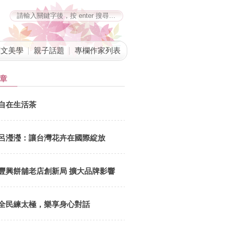
藝文美學
親子話題
專欄作家列表
章
自在生活茶
呂瀅瀅：讓台灣花卉在國際綻放
豐興餅舖老店創新局 擴大品牌影響
力
全民練太極，樂享身心對話