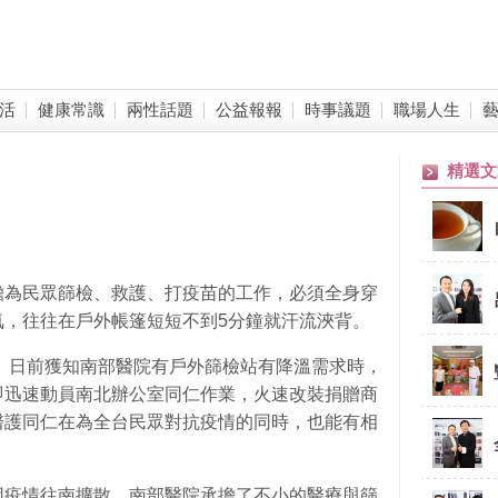
活
健康常識
兩性話題
公益報報
時事議題
職場人生
精選文
擔為民眾篩檢、救護、打疫苗的工作，必須全身穿
氣，往往在戶外帳篷短短不到5分鐘就汗流浹背。
洋）日前獲知南部醫院有戶外篩檢站有降溫需求時，
即迅速動員南北辦公室同仁作業，火速改裝捐贈商
醫護同仁在為全台民眾對抗疫情的同時，也能有相
因疫情往南擴散，南部醫院承擔了不小的醫療與篩