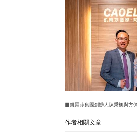
▊凱爾莎集團創辦人陳秉楓與方
作者相關文章