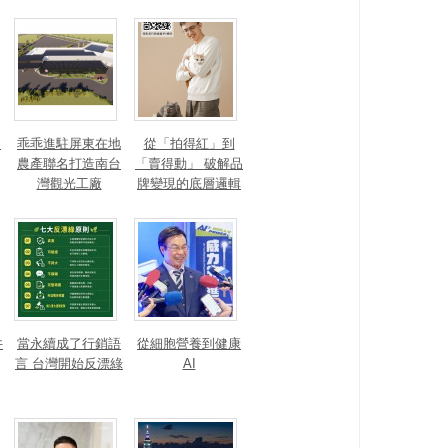
？
乖乖進駐屏東在地
從「拍得紅」到
農產聯名打造南台
「賣得動」 破解品
灣觀光工廠
牌變現的底層邏輯
井
當永續成了行銷語
從細胞營養到健康
言 台灣開始反漂綠
AI