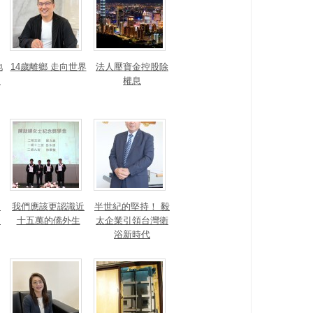
地
14歲離鄉 走向世界
法人壓寶金控股除
運
權息
！
我們應該更認識近
半世紀的堅持！ 毅
的
十五萬的僑外生
太企業引領台灣衛
浴新時代