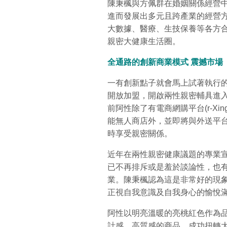
陳秉楓與方佩群在婚姻關係經營
進而發展出多元且跨產業的經營
大數據、醫療、生技保養等各方
親密大健康生活圈。
全通路的創新商業模式
震撼市場
一有創新點子就會馬上試著執行的
開放加盟，開啟兩性親密輔具進
前阿性除了有電商網購平台(r-Xin
能無人商店外，並即將與外送平
時享受親密關係。
近年在兩性親密健康議題的專業宣
已不再排斥或是羞於談論性，也
業。陳秉楓認為這是非常好的現
正視自我意識及自我身心的愉悅
阿性以明亮溫暖的亮桃紅色作為
計感、高質感的商品，成功扭轉