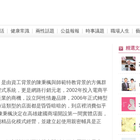
活
健康常識
兩性話題
公益報報
時事議題
職場人生
精選文
，是由資工背景的陳秉楓與師範特教背景的方佩群
式系統，更是網路行銷元老，2002年投入電商平
業的商機，設立阿性情趣品牌，2006年正式轉型
時這類型的店面都是昏昏暗暗的，到店裡消費似乎
年陳秉楓決定在高雄建國商場開設第一間實體店面，
朝精品化模式經營，並建立起使用親密輔具是正