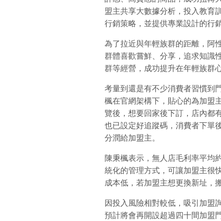
盟主共享大數據分析，投入教育
行銷策略，並提供專業設計的行
為了拉近與年輕族群的距離，阿
群體喜歡嘗鮮、分享，追求知識
群等經營，成功提升在年輕族群
考量到還是有不少消費者習慣到
楓在官網架構下，貼心的為加盟主
覽後，想要回家後下訂，店內都有Q
也已設定好追蹤碼，消費者下單
分潤給加盟主。
陳秉楓表示，無人店毛利率平均約有
統化的管理方式，可讓加盟主很
成本低，若加盟主想更換新址，
因投入風險相對較低，吸引加盟詢問
預計將會再開設超過四十間加盟