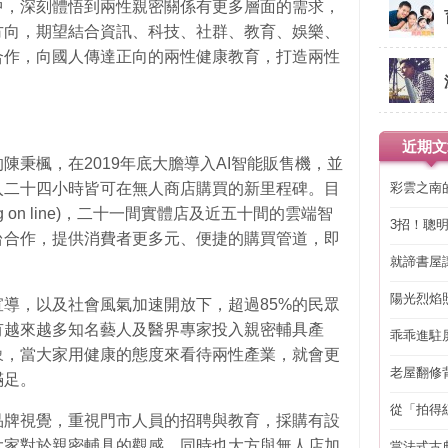
中，深刻體悟到兩性親密關係有更多層面的需求，
方向，期望結合資訊、科技、社群、教育、娛樂、
合作，向國人傳達正向的兩性健康教育，打造兩性
近期文
陳秉楓，在2019年底大膽導入AI智能販售機，並
彩雲之南
入二十四小時皆可在無人商店購買的新里程碑。目
g on line)，二十一間實體店及近五十間的雲端智
3招！聰
台合作，提供消費者更多元、便捷的購買管道，即
省下「二
就諦書屋
陽光烈焰
導，以及社會風氣加速開放下，超過85%的民眾
有越來越多知名藝人及醫界專家投入親密輔具產
乖乖進駐
象，當大家用健康的態度來看待兩性產業，就會更
老屋翻修
滿足。
得見的精
從「拍得
品牌視覺，重視門市人員的招聘與教育，採購有設
輯
大家對於親密輔具的觀感。同時也大方與無人店加
當法式古