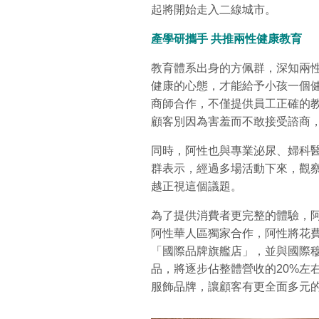
起將開始走入二線城市。
產學研攜手
共推兩性健康教育
教育體系出身的方佩群，深知兩
健康的心態，才能給予小孩一個
商師合作，不僅提供員工正確的
顧客別因為害羞而不敢接受諮商
同時，阿性也與專業泌尿、婦科
群表示，經過多場活動下來，觀
越正視這個議題。
為了提供消費者更完整的體驗，
阿性華人區獨家合作，阿性將花
「國際品牌旗艦店」，並與國際
品，將逐步佔整體營收的20%左
服飾品牌，讓顧客有更全面多元