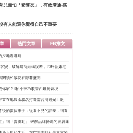
育兒最怕「豬隊友」，有效溝通‧搞
定老公
沒有人能讓你覺得自己不重要
章
熱門文章
FB推文
的夕地咖啡廳
明客變，破解建商結構誤差，20坪新婚宅
工」的冤枉錢
讓閱讀如繁花在靜巷盛開
照你家？3招小技巧改善西曬房窘境
屏東在地農產聯名打造南台灣觀光工廠
背後的數位推手：從看不見的誤差，到看
準改造
紅」到「賣得動」 破解品牌變現的底層邏
典遇上現代生活，在空間中找到最真實的