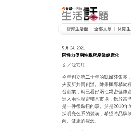
智邦生活館
全部文章
休閒生
5 月 24, 2021
阿性力促兩性親密產業健康化
文／沈安玨
今年創立第二十年的凱爾莎集團
夫妻所共同創辦。陳秉楓專精於程
台創業，就已看好兩性親密健康產
進入兩性親密輔具市場，鑑於當
是一件很彆扭的事。於是2010
採明亮色系的裝潢，希望將品牌
向、健康的觀念。