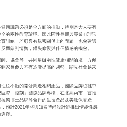
性健康議題必須是全方面的推動，特別是大人要有
健全的兩性教育環境。因此阿性長期與專業心理諮
教育訓練，若顧客有親密關係上的問題，也會建議
，反而錯判情勢，錯失修復與伴侶情感的機會。
醫師、協會等，共同舉辦兩性健康相關論壇，方佩
察到家長參與率有逐漸提高的趨勢，顯見社會越來
阿性也不斷的開發周邊相關產品，國際品牌也挑中
費巨資「複刻」國際品牌專櫃，在北高兩市，首推
穆拉德博士品牌等合作的生技產品及美妝保養產
右，預計2021年將與知名時尚設計師推出情趣性感
的選擇。