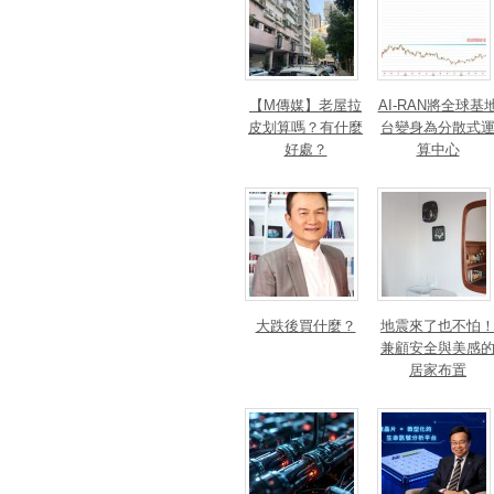
【M傳媒】老屋拉
AI-RAN將全球基
皮划算嗎？有什麼
台變身為分散式
好處？
算中心
大跌後買什麼？
地震來了也不怕
兼顧安全與美感
居家布置