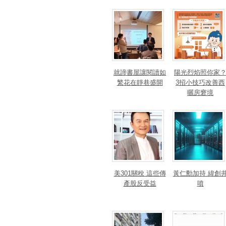
就諦書屋讓閱讀如
陽光烈焰照你家
繁花在靜巷盛開
3招小技巧改善西
曬房窘境
美301關稅 這些傳
黃仁勳加持 緯創
產股反受益
噴