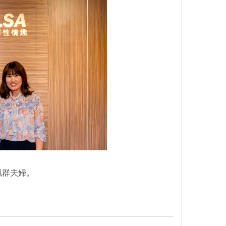
佩群夫婦。