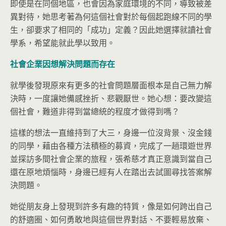
即使是在同個地區，也會因為家庭環境的不同，導致被差
異對待，她思考著為何這個社會對於每個起跑線不同的學
生，卻要求了相同的「成功」定義？因此她選擇就讀社會
學系，希望能就此學以致用。
社會企業因想解決問題而存在
就學後發現原來有更多的社會問題層面根本是自己無力解
決時，一度讓她備感挫折、悲觀厭世。她心想：要改變這
個社會，難道非得到當總統的程度才做得到嗎？
這樣的想法一直維持到了大三，身邊一位沒背景、沒金錢
的同學，藉由各種方法積極的募
資，完成了一趟環遊世界
並探訪多間社會企業的旅程，張希慈才真正意識到當自己
還在原地煩惱時，身邊已經有人在踏出去試圖尋找答案解
決問題。
她從朋友身上發現到許多有趣的特質，像是如何跨出自己
的舒適圈、如何勇敢地與這個世界對話、不要輕易放棄、