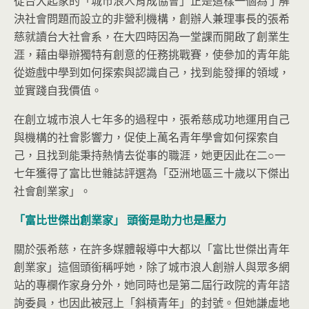
從台大起家的「城市浪人育成協會」正是這樣一個為了解
決社會問題而設立的非營利機構，創辦人兼理事長的張希
慈就讀台大社會系，在大四時因為一堂課而開啟了創業生
涯，藉由舉辦獨特有創意的任務挑戰賽，使參加的青年能
從遊戲中學到如何探索與認識自己，找到能發揮的領域，
並實踐自我價值。
在創立城市浪人七年多的過程中，張希慈成功地運用自己
與機構的社會影響力，促使上萬名青年學會如何探索自
己，且找到能秉持熱情去從事的職涯，她更因此在二○一
七年獲得了富比世雜誌評選為「亞洲地區三十歲以下傑出
社會創業家」。
「富比世傑出創業家」
頭銜是助力也是壓力
關於張希慈，在許多媒體報導中大都以「富比世傑出青年
創業家」這個頭銜稱呼她，除了城市浪人創辦人與眾多網
站的專欄作家身分外，她同時也是第二屆行政院的青年諮
詢委員，也因此被冠上「斜槓青年」的封號。但她謙虛地