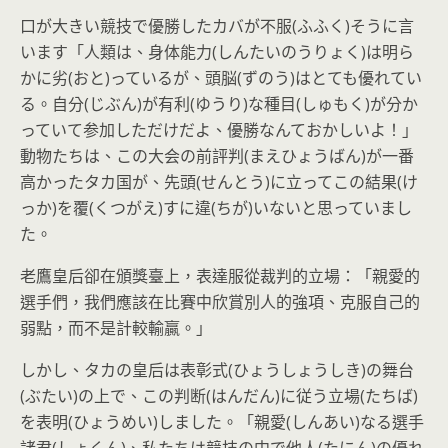
口が大きい競技で優勝したカバが不服(ふふく)そうに言
います「人類は、身体能力(しんたいのうりょく)は明ら
かに劣(おと)っているが、頭脳(ずのう)はとても優れてい
る。自分(じぶん)が有利(ゆうり)な種目(しゅもく)が分か
っていて参加しただけだよ、優勝なんておかしいよ！」
動物たちは、この大会の前評判(まえひょうばん)が一番
高かったタカ国が、先頭(せんとう)に立ってこの結果(け
っか)を覆(くつがえ)すに違(ちが)いないと思っていまし
た。
老鷹皇后卻在頒獎臺上，表達服從裁判的立場：「親愛的
選手們，我們應該在比賽中欣賞別人的強項、克服自己的
弱點，而不是計較輸贏。」
しかし、タカの皇后は表彰式(ひょうしょうしき)の舞台
(ぶたい)の上で、この判断(はんだん)に従う立場(たちば)
を表明(ひょうめい)しました。「親愛(しんあい)なる選手
諸君(しょくん)、私たちは競技の中で他人(たにん)の優れ