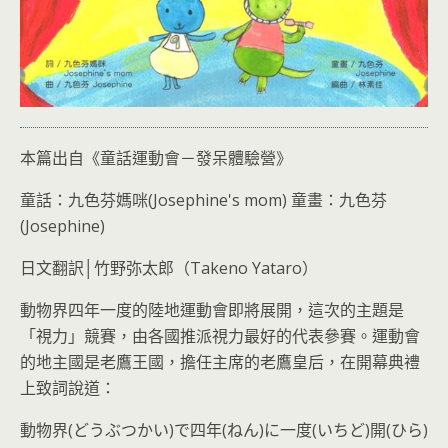
本篇出自《童話運動會－發呆體驗營》
童話：九色芬媽咪(Josephine's mom) 童畫：九色芬
(Josephine)
日文翻訳│竹野弥太郎（Takeno Yataro）
動物界四年一度的陸地運動會即將展開，這次的主題是
「視力」競賽，由各國推派視力最好的代表參賽。運動會
的地主國是老鷹王國，擔任主席的老鷹皇后，在開幕典禮
上致詞說道：
動物界(どうぶつかい)で四年(ねん)に一度(いちど)開(ひら)