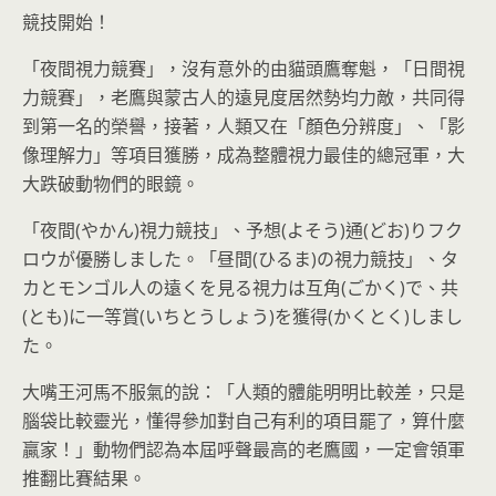
競技開始！
「夜間視力競賽」，沒有意外的由貓頭鷹奪魁，「日間視
力競賽」，老鷹與蒙古人的遠見度居然勢均力敵，共同得
到第一名的榮譽，接著，人類又在「顏色分辨度」、「影
像理解力」等項目獲勝，成為整體視力最佳的總冠軍，大
大跌破動物們的眼鏡。
「夜間(やかん)視力競技」、予想(よそう)通(どお)りフク
ロウが優勝しました。「昼間(ひるま)の視力競技」、タ
カとモンゴル人の遠くを見る視力は互角(ごかく)で、共
(とも)に一等賞(いちとうしょう)を獲得(かくとく)しまし
た。
大嘴王河馬不服氣的說：「人類的體能明明比較差，只是
腦袋比較靈光，懂得參加對自己有利的項目罷了，算什麼
贏家！」動物們認為本屆呼聲最高的老鷹國，一定會領軍
推翻比賽結果。