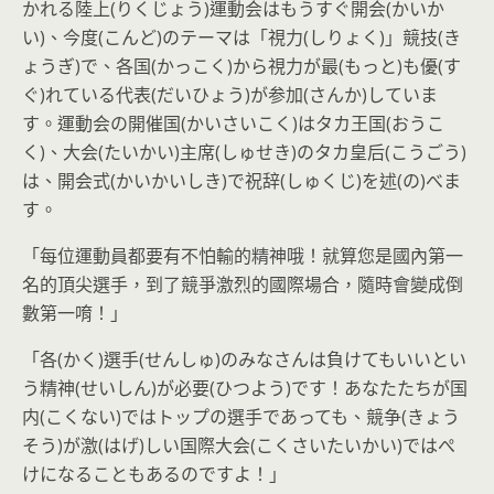
かれる陸上(りくじょう)運動会はもうすぐ開会(かいか
い)、今度(こんど)のテーマは「視力(しりょく)」競技(き
ょうぎ)で、各国(かっこく)から視力が最(もっと)も優(す
ぐ)れている代表(だいひょう)が参加(さんか)していま
す。運動会の開催国(かいさいこく)はタカ王国(おうこ
く)、大会(たいかい)主席(しゅせき)のタカ皇后(こうごう)
は、開会式(かいかいしき)で祝辞(しゅくじ)を述(の)べま
す。
「每位運動員都要有不怕輸的精神哦！就算您是國內第一
名的頂尖選手，到了競爭激烈的國際場合，隨時會變成倒
數第一唷！」
「各(かく)選手(せんしゅ)のみなさんは負けてもいいとい
う精神(せいしん)が必要(ひつよう)です！あなたたちが国
内(こくない)ではトップの選手であっても、競争(きょう
そう)が激(はげ)しい国際大会(こくさいたいかい)ではぺ
けになることもあるのですよ！」