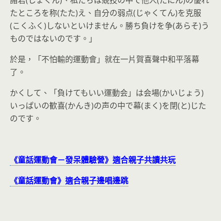
たところを称(たた)え、自分の弱点(じゃくてん)を克服
(こくふく)しないといけません。勝ち負けを争(あらそ)う
ものではないのです。」
於是，「不怕輸的運動會」就在一片賀喜聲中和平落幕
了。
かくして、「負けてもいい運動会」は会場(かいじょう)
いっぱいの歓喜(かんき)の声の中で幕(まく)を閉(と)じた
のです。
《童話運動會－發呆體驗營》適合親子共讀共玩
《童話運動會》適合親子邊唱邊跳