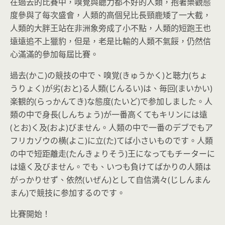
在過去的比賽中，嗅覺與聽力都不好的人類，抱著樂觀態
度參與了每次盛會，人類的高個兒比長頸鹿矮了一大截，
人類的大胖王站在非洲象旁成了小不點，人類的短跑王也
遠遠追不上獵豹，但是，老是比輸的人類不氣餒，仍然信
心滿滿的參加每屆比賽。
過去(かこ)の競技の中で、嗅覚(きゅうかく)と聴力(ちょ
うりょく)が劣(おと)る人類(じんるい)は、毎回(まいかい)
楽観的(らっかんてき)な態度(たいど)で参加しました。人
類の中で身長(しんちょう)が一番高くてもキリンには遠
(とお)く及(およ)びません。人類の中で一番のデブでもア
フリカゾウの横(よこ)に立(た)てば小さいものです。人類
の中で短距離走(たんきょりそう)王になってもチーターに
は遠く及びません。でも、いつも負けてばかりの人類は
がっかりせず、依然(いぜん)として自信満々(じしんまん
まん)で競技に参加するのです。
比賽開始！