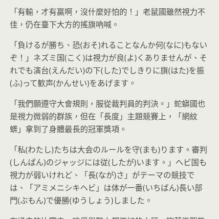
「有輸，才有贏啊，沒什麼好怕的！」老鼠國雖然視力不
佳，仍在臺下大方的搖旗吶喊。
「負けるが勝ち、恐(おそ)れることなんか何(なに)もない
ぞ！」ネズミ国(こく)は視力が良(よ)くありませんが、そ
れでも演台(えんだい)の下(した)でしきりに旗(はた)を振
(ふ)って歓声(かんせい)をあげます。
「我們願遵守大會規則，服從裁判員的判決。」蛇蟒國也
是視力微弱的群族，但在「長度」主題競賽上，「網紋
蠎」拿到了身體最長的冠軍獎項。
「私(わたし)たちは大会のルールを守(まも)ります。審判
(しんぱん)のジャッジには従(したが)います。」ヘビ国も
視力が弱いけれど、「長(なが)さ」がテーマの競技で
は、「アミメニシキヘビ」は体が一番(いちばん)長い部
門(ぶもん)で優勝(ゆうしょう)しました。