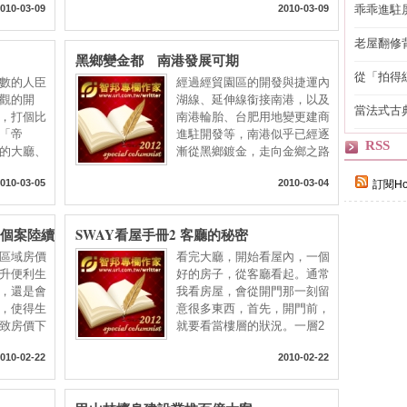
010-03-09
2010-03-09
乖乖進駐
老屋翻修
黑鄉變金都 南港發展可期
得見的精
從「拍得
數的人臣
經過經貿園區的開發與捷運內
輯
觀的開
湖線、延伸線銜接南港，以及
當法式古
，打個比
南港輪胎、台肥用地變更建商
自己
「帝
進駐開發等，南港似乎已經逐
RSS
的大廳、
漸從黑鄉鍍金，走向金鄉之路
010-03-05
2010-03-04
訂閱Ho
高個案陸續
SWAY看屋手冊2 客廳的秘密
區域房價
看完大廳，開始看屋內，一個
升便利生
好的房子，從客廳看起。通常
，還是會
我看房屋，會從開門那一刻留
，使得生
意很多東西，首先，開門前，
致房價下
就要看當樓層的狀況。一層2
010-02-22
2010-02-22