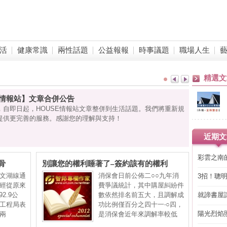
活
健康常識
兩性話題
公益報報
時事議題
職場人生
精選文
E 情報站】文章合併公告
，自即日起，HOUSE情報站文章整併到生活話題。我們將重新規
提供更完善的服務。感謝您的理解與支持！
近期文
彩雲之南
骨
別讓您的權利睡著了–簽約該有的權利
文湖線通
消保會日前公佈二○○九年消
3招！聰
經從原來
費爭議統計，其中購屋糾紛件
省下「二
2.9公
數依然排名前五大，且調解成
就諦書屋
工程局表
功比例僅百分之四十一‧○四，
陽光烈焰
兩
是消保會近年來調解率較低