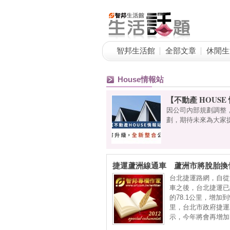
智邦生活館
全部文章
休閒生
House情報站
【不動產 HOUS
因公司內部規劃調整
劃，期待未來為大家
捷運蘆洲線通車 蘆洲市將脫胎換
台北捷運路網，自從
車之後，台北捷運已
的78.1公里，增加到9
里，台北市政府捷運
示，今年將會再增加