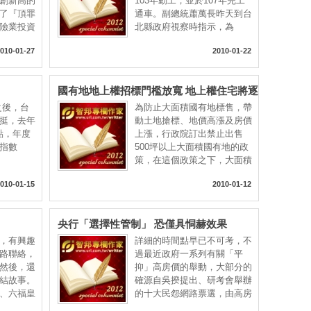
創新高的
103年動工，並於107年完工
了『頂罪
通車。副總統蕭萬長昨天到台
險業投資
北縣政府視察時指示，為
010-01-27
2010-01-22
國有地地上權招標門檻放寬 地上權住宅將逐
漸增多
之後，台
為防止大面積國有地標售，帶
挺，去年
動土地搶標、地價高漲及房價
6點，年度
上漲，行政院訂出禁止出售
關指數
500坪以上大面積國有地的政
策，在這個政策之下，大面積
010-01-15
2010-01-12
央行「選擇性管制」 恐僅具恫赫效果
，有興趣
詳細的時間點早已不可考，不
路聯絡，
過最近政府一系列有關「平
然後，還
抑」高房價的舉動，大部分的
結故事。
確源自吳揆提出、研考會舉辦
、六福皇
的十大民怨網路票選，由高房
價