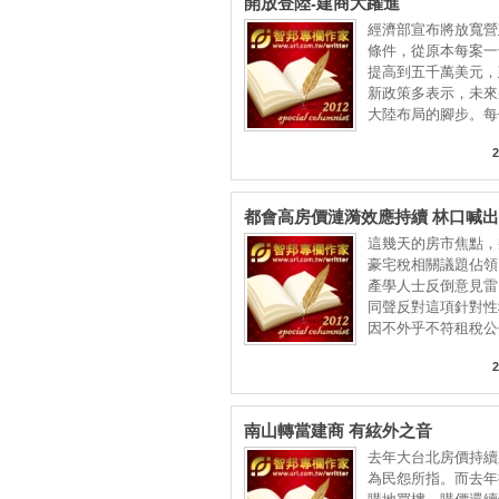
開放登陸-建商大躍進
經濟部宣布將放寬營
條件，從原本每案一
提高到五千萬美元，
新政策多表示，未來
大陸布局的腳步。每
2
都會高房價漣漪效應持續 林口喊
頭！？
這幾天的房市焦點，
豪宅稅相關議題佔領
產學人士反倒意見雷
同聲反對這項針對性
因不外乎不符租稅公
2
南山轉當建商 有絃外之音
去年大台北房價持續
為民怨所指。而去年