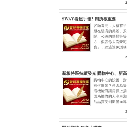
2
SWAY看屋手冊3 廁所很重要
客廳看完，大概有半
服在裝潢的美麗、景
闊、公設的華麗等等
方，假設你去看豪宅
寶」，經過讓你讚嘆
方正氣
2
新板特區持續發光 購物中心、新
進場
購物中心的設置，對
有何影響？是因為提
活機能而讓房價上揚
因為擁擠的人潮車潮
活品質受到影響而導
2