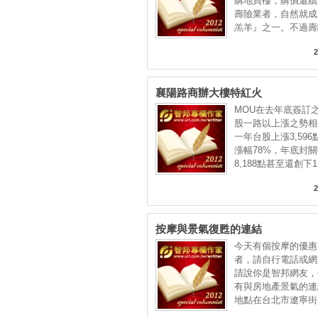
購地買樓，購價還續
壽險業者，自然就成
羔羊』之一。不過壽
2
襄陽路商辦大樓特紅火
MOU在去年底簽訂
股一路以上漲之勢相
一年台股上漲3,59
漲幅78%，年底封
8,188點甚至還創下1
2
按摩與景氣復甦的連結
今天有個按摩的優惠
者，請自行電話或網
請說你是智邦網友，
有與房地產景氣的連
地點在台北市遼寧街