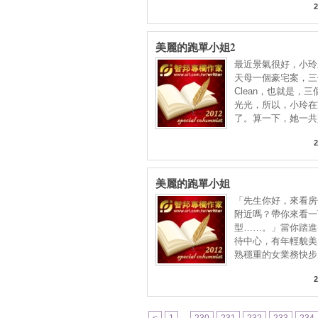
2
美麗的跑單小姐2
最近景氣很好，小玲
天母一個豪宅案，三
Clean，也就是，
光光，所以，小玲在
了。算一下，她一共
2
美麗的跑單小姐
「先生你好，來看房
附近嗎？帶你來看一
型……。」當你踏進
待中心，有年輕貌美
熟穩重的女業務快步
待，這
2