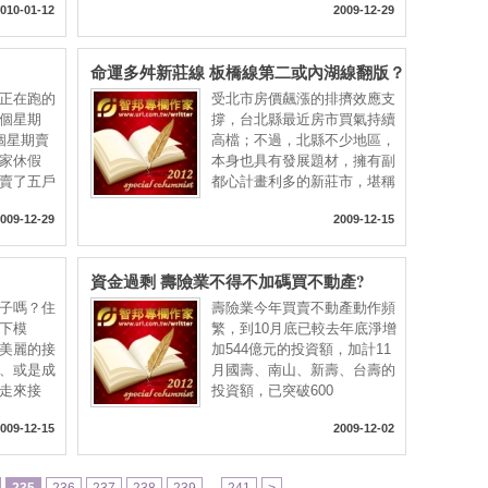
010-01-12
2009-12-29
命運多舛新莊線 板橋線第二或內湖線翻版？
正在跑的
受北市房價飆漲的排擠效應支
個星期
撐，台北縣最近房市買氣持續
三個星期賣
高檔；不過，北縣不少地區，
家休假
本身也具有發展題材，擁有副
賣了五戶
都心計畫利多的新莊市，堪稱
009-12-29
2009-12-15
資金過剩 壽險業不得不加碼買不動產?
子嗎？住
壽險業今年買賣不動產動作頻
下模
繁，到10月底已較去年底淨增
美麗的接
加544億元的投資額，加計11
、或是成
月國壽、南山、新壽、台壽的
走來接
投資額，已突破600
009-12-15
2009-12-02