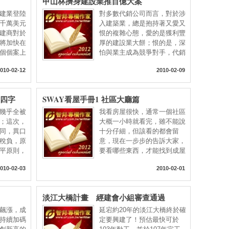
甲山林擠身建設業推百億大案
建業登陸
對多數代銷公司而言，對於涉
千萬美元
入建築業，總是抱持著又愛又
建商對於
恨的複雜心態，愛的是獲利豐
將加快在
厚的建設業大餅；恨的是，深
個個案上
怕與業主成為競爭對手，代銷
010-02-12
2010-02-09
出四字
SWAY看屋手冊1 社區大廳篇
幾乎全被
我看房屋很快，通常一個社區
；這次，
大概一小時就看完，雖不能說
同，異口
十分仔細，但該看的都會留
稅負，原
意，現在一步步的告訴大家，
平原則，
要看哪些東西，才能找到成屋
的
010-02-03
2010-02-01
淡江大橋計畫 經建會小組審查通過
飆漲，成
延宕約20年的淡江大橋終於確
持續加碼
定要興建了！預估最快可於