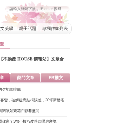
藝文美學
親子話題
專欄作家列表
章
【不動產 HOUSE 情報站】文章合
併公告
章
熱門文章
FB推文
的夕地咖啡廳
明客變，破解建商結構誤差，20坪新婚宅
工」的冤枉錢
讓閱讀如繁花在靜巷盛開
照你家？3招小技巧改善西曬房窘境