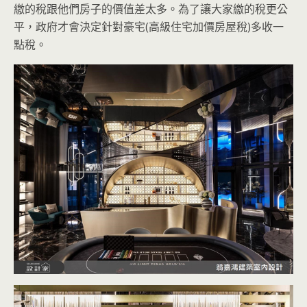
繳的稅跟他們房子的價值差太多。為了讓大家繳的稅更公
平，政府才會決定針對豪宅(高級住宅加價房屋稅)多收一
點稅。