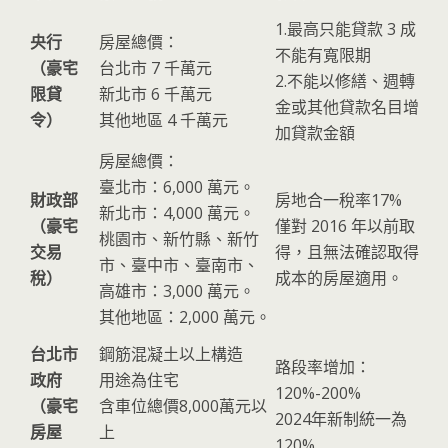
1.最高只能貸款 3 成
央行
房屋總價：
不能有寬限期
（豪宅
台北市 7 千萬元
2.不能以修繕、週轉
限貸
新北市 6 千萬元
金或其他貸款名目增
令）
其他地區 4 千萬元
加貸款金額
房屋總價：
臺北市：6,000 萬元。
財政部
房地合一稅率17%
新北市：4,000 萬元。
（豪宅
僅對 2016 年以前取
桃園市、新竹縣、新竹
交易
得，且無法確認取得
市、臺中市、臺南市、
稅）
成本的房屋適用。
高雄市：3,000 萬元。
其他地區：2,000 萬元。
台北市
鋼筋混凝土以上構造
路段率增加：
政府
用途為住宅
120%-200%
（豪宅
含車位總價8,000萬元以
2024年新制統一為
房屋
上
120%