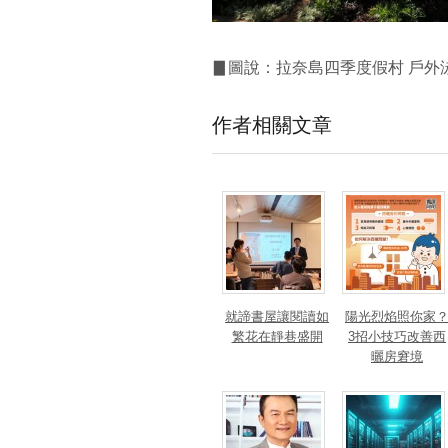
▊圖說：拉奈島四季度假村 戶外泳池區。 圖
作者相關文章
就諦書屋讓閱讀如
陽光烈焰照你家
繁花在靜巷盛開
3招小技巧改善西
曬房窘境