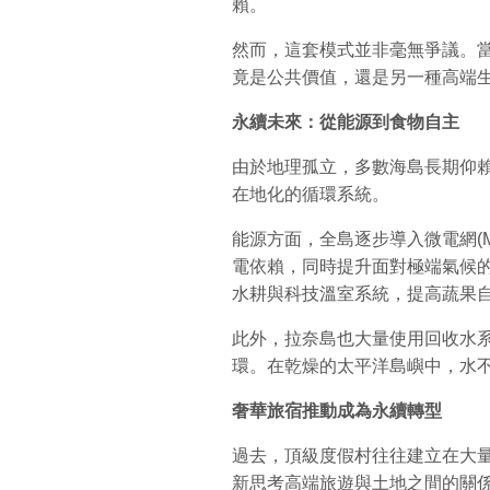
賴。
然而，這套模式並非毫無爭議。
竟是公共價值，還是另一種高端
永續未來：從能源到食物自主
由於地理孤立，多數海島長期仰
在地化的循環系統。
能源方面，全島逐步導入微電網(Mi
電依賴，同時提升面對極端氣候
水耕與科技溫室系統，提高蔬果
此外，拉奈島也大量使用回收水
環。在乾燥的太平洋島嶼中，水
奢華旅宿推動成為永續轉型
過去，頂級度假村往往建立在大
新思考高端旅遊與土地之間的關