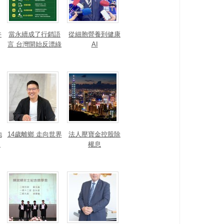
井
當永續成了行銷語
從細胞營養到健康
言 台灣開始反漂綠
AI
地
14歲離鄉 走向世界
法人壓寶金控股除
運
權息