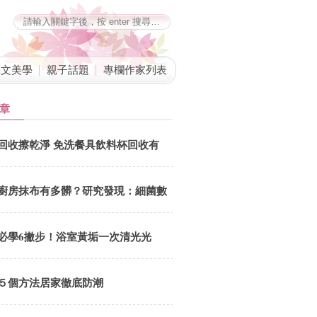
藝文美學
親子話題
專欄作家列表
章
回收擦乾淨 免洗餐具飲料杯回收有
撇步
廚房抹布有多髒？研究發現：細菌數
會隨「這類食物」的消費頻率而增加
必學6撇步！浴室黃垢一次清光光
５個方法居家徹底防潮