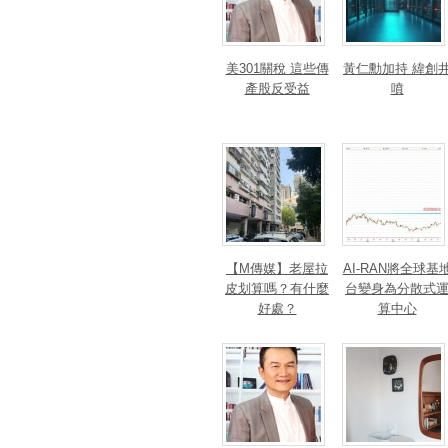
美301關稅 這些傳
黃仁勳加持 緯創
產股反受益
噴
【M傳媒】老屋拉
AI-RAN將全球基
皮划算嗎？有什麼
台變身為分散式
好處？
算中心