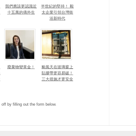
！
我們應該更認識近
半世紀的堅持！ 毅
的
十五萬的僑外生
太企業引領台灣衛
浴新時代
細
廢棄物變黃金！
颱風天在玻璃窗上
先
貼膠帶更容易破！
新
三大措施才更安全
ff by filling out the form below.