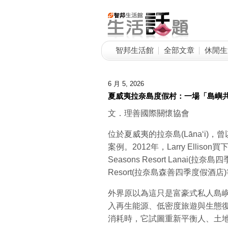
智邦生活館
全部文章
休閒生
6 月 5, 2026
夏威夷拉奈島度假村：一場「島嶼
文．理善國際關懷協會
位於夏威夷的拉奈島(Lānaʻi
案例。2012年，Larry Elli
Seasons Resort Lanai(拉奈島四季
Resort(拉奈島森善四季度假酒
外界原以為這只是富豪式私人島
入再生能源、低密度旅遊與生態
消耗時，它試圖重新平衡人、土