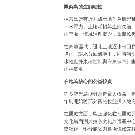
鳳梨島的生態韌性
拉奈島曾有近九成土地作為鳳梨
下水壓力、土壤耗損與生態失衡。近
山至海」流域治理概念，重新修
在高地區域，退化土地逐步種回
降雨，讓水分回滲地下，同時減
步推動外來種控制與海鳥保育計畫，
山林築巢。
在地為核心的公益投資
許多觀光島嶼雖創造龐大收益，
年則開始將部分觀光收益投入地
在醫療方面，島上強化在地醫療
文化層面則與拉奈文化與遺產中
史紀錄。部分旅宿與農場也優先