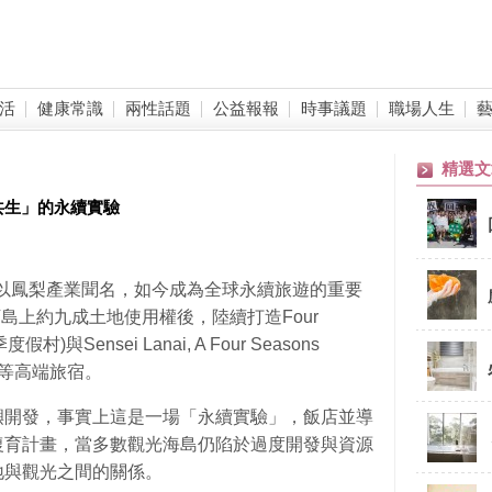
活
健康常識
兩性話題
公益報報
時事議題
職場人生
精選文
共生」的永續實驗
)，曾以鳳梨產業聞名，如今成為全球永續旅遊的重要
son買下島上約九成土地使用權後，陸續打造Four
度假村)與Sensei Lanai, A Four Seasons
店)等高端旅宿。
嶼開發，事實上這是一場「永續實驗」，飯店並導
復育計畫，當多數觀光海島仍陷於過度開發與資源
地與觀光之間的關係。