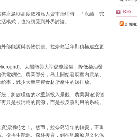
自己
RSS
當整座島嶼高度依賴私人資本治理時，「永續」究
生活模式，也持續受到外界討論。
訂閱環
賴外部能源與食物供應。拉奈島近年則積極建立更
crogrid)、太陽能與大型儲能設備，降低柴油發
的供電韌性。農業部分，島上開始發展室內農業、
自給率，減少大量空運食材所產生的碳排放。
系統，將處理後的水重新投入景觀、農業與灌溉循
不再只是被消耗的資源，而是被反覆利用的系統。
量資源消耗之上。然而，拉奈島近年的轉變，正重
係。從再生能源、森林復育，到在地醫療與文化保