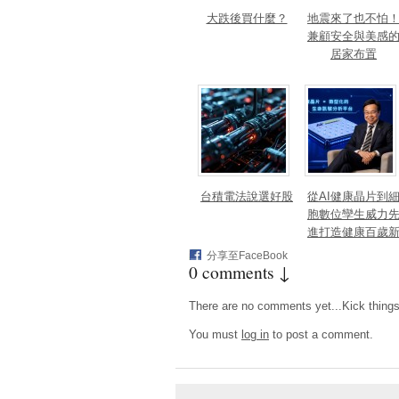
大跌後買什麼？
地震來了也不怕
兼顧安全與美感
居家布置
台積電法說選好股
從AI健康晶片到
胞數位孿生威力
進打造健康百歲
藍海
分享至FaceBook
0 comments ↓
There are no comments yet...Kick things o
You must
log in
to post a comment.