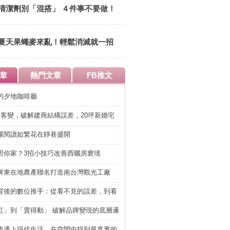
清潔劑別「混搭」 ４件事不要做！
夏天果蠅麥來亂！輕鬆消滅就一招
章
熱門文章
FB推文
的夕地咖啡廳
明客變，破解建商結構誤差，20坪新婚宅
工」的冤枉錢
讓閱讀如繁花在靜巷盛開
照你家？3招小技巧改善西曬房窘境
屏東在地農產聯名打造南台灣觀光工廠
背後的數位推手：從看不見的誤差，到看
準改造
紅」到「賣得動」 破解品牌變現的底層邏
典遇上現代生活，在空間中找到最真實的