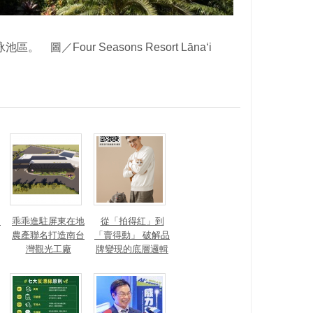
／Four Seasons Resort Lānaʻi
？
乖乖進駐屏東在地
從「拍得紅」到
農產聯名打造南台
「賣得動」 破解品
灣觀光工廠
牌變現的底層邏輯