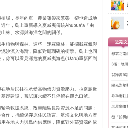
種植場，長年的單一農業雖帶來繁榮，卻也造成地
年，島上重新導入夏威夷傳統Ahupuaʻa「由
復山林、水源與海洋之間的關係。
近期文
原生植物與森林。這些「迷霧森林」能攔截霧氣與
少泥沙流入海灣，降低對珊瑚礁的衝擊。島上也同
彩雲之南
你可以看見瀕危的夏威夷海燕(ʻUaʻu)重新回到
3招！聰
省下「二
就諦書屋
陽光烈焰
但在地居民往往承受高物價與資源壓力。拉奈島近
乖乖進駐
方基礎建設，嘗試讓永續不只停留在觀光口號。
老屋翻修
與緊急救援系統，改善離島長期資源不足的問題；
得見的精
心合作，持續保存原住民語言、航海文化與地方歷
從「拍得
採用在地人力與島內供應鏈，降低對外部資源的依
輯
當法式古