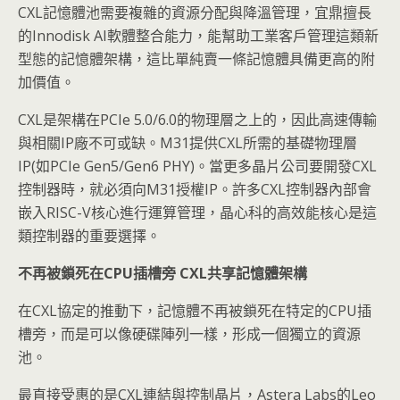
CXL記憶體池需要複雜的資源分配與降溫管理，宜鼎擅長
的Innodisk AI軟體整合能力，能幫助工業客戶管理這類新
型態的記憶體架構，這比單純賣一條記憶體具備更高的附
加價值。
CXL是架構在PCIe 5.0/6.0的物理層之上的，因此高速傳輸
與相關IP廠不可或缺。M31提供CXL所需的基礎物理層
IP(如PCIe Gen5/Gen6 PHY)。當更多晶片公司要開發CXL
控制器時，就必須向M31授權IP。許多CXL控制器內部會
嵌入RISC-V核心進行運算管理，晶心科的高效能核心是這
類控制器的重要選擇。
不再被鎖死在CPU
插槽旁 CXL
共享記憶體架構
在CXL協定的推動下，記憶體不再被鎖死在特定的CPU插
槽旁，而是可以像硬碟陣列一樣，形成一個獨立的資源
池。
最直接受惠的是CXL連結與控制晶片，Astera Labs的Leo