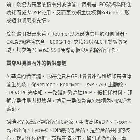
前，系統仍高度依賴電訊號傳輸，特別是LPO架構為降低
功耗而減少DSP使用，反而更依賴主機板側Retimer，形
成短中期需求支撐。
綜合應用場景來看，Retimer需求最強集中於AI伺服器、
CXL記憶體擴充盒、800G/1.6T交換器與AEC主動線等領
域，其次為PCIe 6.0 SSD硬碟背板與AI網路介面卡。
貫穿AI
機櫃內外的新供應鏈
AI基建的價值鏈，已經從只看GPU慢慢外溢到整條高速傳
輸生態系，從Retimer、Redriver、DSP、AEC主動線、
LPO/CPO光模組，一路延伸到高速PCB、低損耗材料、訊
號完整性量測與驗證，這是一整條貫穿AI機櫃內外的新供
應鏈。
譜瑞-KY以高速傳輸介面IC起家，主攻高階eDP、T-con、
高速介面、Type-C、DP轉換等產品，這些產品共同的核
心，就是在長距離、高頻寬情境下，幫訊號做均衡、重