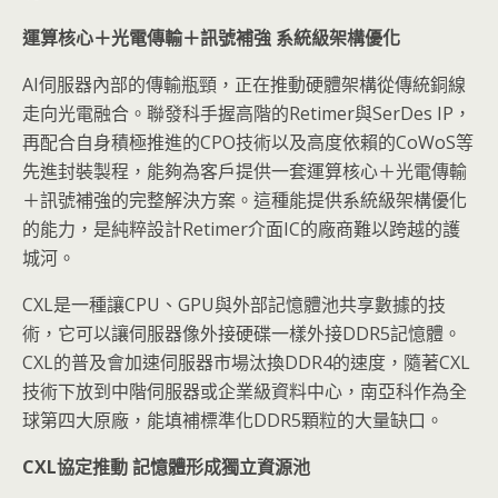
運算核心＋光電傳輸＋訊號補強
系統級架構優化
AI伺服器內部的傳輸瓶頸，正在推動硬體架構從傳統銅線
走向光電融合。聯發科手握高階的Retimer與SerDes IP，
再配合自身積極推進的CPO技術以及高度依賴的CoWoS等
先進封裝製程，能夠為客戶提供一套運算核心＋光電傳輸
＋訊號補強的完整解決方案。這種能提供系統級架構優化
的能力，是純粹設計Retimer介面IC的廠商難以跨越的護
城河。
CXL是一種讓CPU、GPU與外部記憶體池共享數據的技
術，它可以讓伺服器像外接硬碟一樣外接DDR5記憶體。
CXL的普及會加速伺服器市場汰換DDR4的速度，隨著CXL
技術下放到中階伺服器或企業級資料中心，南亞科作為全
球第四大原廠，能填補標準化DDR5顆粒的大量缺口。
CXL
協定推動
記憶體形成獨立資源池