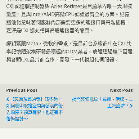
CXL記憶體控制器與 Aries Retimer是目前業界唯一大規模
量產，且與Intel/AMD高階CPU認證最齊全的方案。記憶
體池化意味著伺服器內部需要更多的連接口與高階插槽，
嘉澤是CXL擴充槽與高速連接器的龍頭。
緯穎緊跟Meta、微軟的需求，是目前台系廠商中在CXL共
享記憶體架構研發最積極的ODM業者。廣達透過旗下雲達
與各類CXL晶片商合作，開發下一代模組化伺服器。
Previous Post
Next Post
【裝潢預算決策】錢不夠，
揭開裝修亂象！蟑螂、借牌、二
如何聰明取捨空間與裝潢的優
工怎麼防？
先順序？預算有限，也能有不
後悔設計～