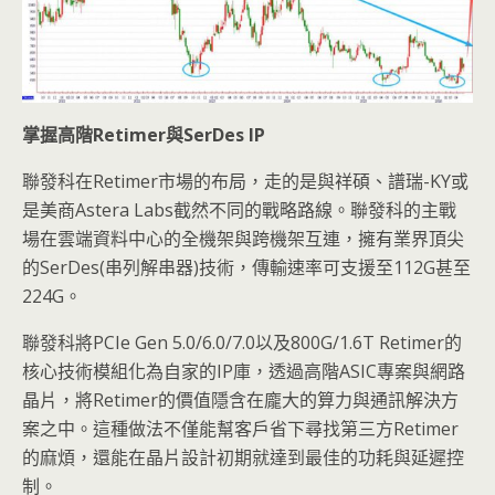
掌握高階Retimer
與SerDes IP
聯發科在Retimer市場的布局，走的是與祥碩、譜瑞-KY或
是美商Astera Labs截然不同的戰略路線。聯發科的主戰
場在雲端資料中心的全機架與跨機架互連，擁有業界頂尖
的SerDes(串列解串器)技術，傳輸速率可支援至112G甚至
224G。
聯發科將PCIe Gen 5.0/6.0/7.0以及800G/1.6T Retimer的
核心技術模組化為自家的IP庫，透過高階ASIC專案與網路
晶片，將Retimer的價值隱含在龐大的算力與通訊解決方
案之中。這種做法不僅能幫客戶省下尋找第三方Retimer
的麻煩，還能在晶片設計初期就達到最佳的功耗與延遲控
制。