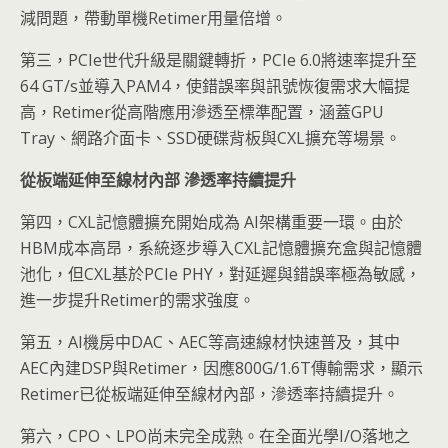
減問題，帶動單機Retimer用量倍增。
第三，PCIe世代升級是關鍵轉折，PCIe 6.0將速率提升至
64 GT/s並導入PAM4，使錯誤率與訊號恢復需求大幅提
高，Retimer從高階應用滲透至標準配置，涵蓋GPU
Tray、網路介面卡、SSD硬碟背板與CXL擴充等場景。
從板端延伸至線材內部
滲透率持續提升
第四，CXL記憶體擴充開始成為 AI架構重要一環。由於
HBM成本高昂，系統逐步導入CXL記憶體擴充盒與記憶體
池化，但CXL基於PCIe PHY，對延遲與錯誤率極為敏感，
進一步提升Retimer的需求強度。
第五，AI機房中DAC、AEC等高速線材快速普及，其中
AEC內建DSP與Retimer，因應800G/1.6T傳輸需求，顯示
Retimer已從板端延伸至線材內部，滲透率持續提升。
第六，CPO、LPO尚未完全成熟。在全面光學I/O落地之