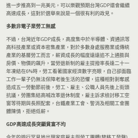
進一步推高到一兆美元，可以樂觀預期台灣GDP還會繼續
高速成長，這對於選舉來說是一個很有利的政見。
多數非電子業勞工無感
不過，台灣近年GDP成長，高度集中於半導體、資通訊等
高科技產業或資本密集產業，對於多數身處服務業或傳統
產業的基層勞工而言，薪資成長的幅度遠遠追不上通膨與
房價、物價的飆升，當勞退新制的雇主提撥率長達二十一
年凍結在6%時，勞工看著國家經濟數字亮眼，自己卻面臨
工作一輩子仍無法保障老後生活的恐懼，這種相對剝奪感
造成五一勞動節前後，勞工、雇主、公職人員先後上街頭
抗議，勞團集結高喊改革退休制度，雇主訴求檢討移工空
窗等待期與長照配套，台鐵產業工會、警消及相關工會團
體陳情，拒絕低薪。
GDP
高速成長突顯貧富不均
今年的遊行罕見地出現家庭雇主與勞工團體(替移工發聲)