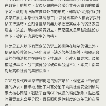
在政策上的對立，背後反映的是台灣公共長照資源的嚴重
不足。政府將照顧重擔以外包的形式，轉嫁給個別家庭(許
多家庭雇主本身也是基層勞工)，當勞團基於人權要求提升
移工待遇時，立刻會撞擊到無力承擔更高成本的弱勢家庭
雇主，這並非單純的勞資對立，而是國家長照基礎建設缺
席下，被迫在底層發生的內捲。
無論是五人以下微型企業的勞工被排除在強制勞保之外，
還是私校教師在少子化浪潮下缺乏勞基法保護，都顯示台
灣的勞動法規存在許多制度性漏洞。公教人員要求足額撥
補退撫基金、勞工擔憂勞保破產與勞退不足，本質上都是
對超高齡社會的集體焦慮。
GDP成長代表國家整體創造的財富增加，但這些上街頭抗
議的訴求，精準地指出了財富分配不均與社會安全網破洞
兩大核心問題，戳破了台灣GDP成長的粉紅泡泡，點出經
濟果實並未公平分配，且長照與退休制度的改革已迫在眉
睫。