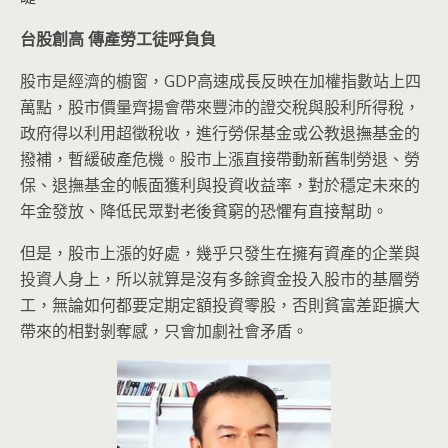
台股創高
傳產勞工徒呼負負
股市是經濟的櫥窗，GDP高速成長反映在加權指數站上四
萬點，股市價量齊揚會帶來豐沛的證交稅與股利所得稅，
政府得以利用超徵稅收，進行勞保基金或公教退撫基金的
撥補，暫緩破產危機。股市上漲直接帶動新舊制勞退、勞
保、退撫基金的帳面獲利與投資收益率，對於穩定未來的
年金發放、降低民眾對老後貧窮的恐懼有直接幫助。
但是，股市上漲的好處，幾乎只發生在擁有資產的企業與
投資人身上，所以就算是沒有多餘資金投入股市的基層勞
工，無論如何都要定期定額投資零股，否則貧富差距擴大
帶來的相對剝奪感，只會加劇社會矛盾。