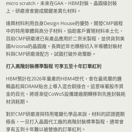
micro scratch，未來在GAA、HBM封裝、晶圓級封裝
上，研磨液會變成關鍵差異化材料。
達興材料利用自身Design House的優勢，開發CMP過程
中的特用單體與高分子材料，協助客戶實現材料本土化，
目前CMP研磨液已有產品應用於二奈米製程，並供貨到美
國Arizona的晶圓廠。長興近年也積極切入半導體封裝材
料與CMP研磨液配方，試圖打破外商壟斷。
打入高階封裝標準製程
可享五至十年訂單紅利
HBM預計在2026年量產的HBM4世代，會在最底層的邏
輯晶粒與DRAM貼合上導入混合銅接合。這意味著股市資
金的目光，將逐漸從CoWoS設備建廠期轉移到先進封裝耗
材消耗期。
對於CMP研磨液與特用電鍍化學品來說，材料的認證週期
極長，一旦打入晶圓代工廠的高階封裝標準製程，通常會
享有五到十年難以被替換的訂單紅利。