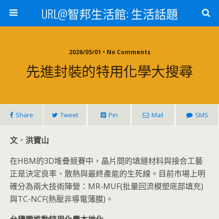
URL@智邦生活館: 生活話題
2026/05/01 • No Comments
先進封裝的特用化學大搜尋
Share
Tweet
Pin
Mail
SMS
文．洪寶山
在HBM的3D堆疊競賽中，晶片間的填縫材料與接合工藝
正是決定良率、散熱與最終產能的生死線。目前市場上明
確分為兩大技術陣營：MR-MUF(批量回流模塑底部填充)
與TC-NCF(熱壓非導電薄膜)。