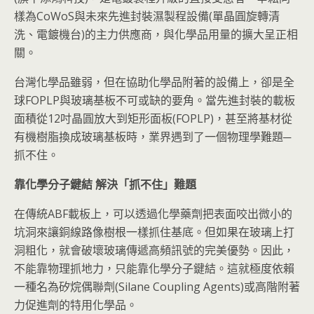
樣為CoWoS與未來先進封裝濕製程設備(單晶圓旋轉清
洗、電鍍機台)的主力供應商，與化學品用量的擴大呈正相
關。
台灣化學品雖弱，但在協助化學品附著的設備上，卻是全
球FOPLP與玻璃基板不可或缺的要角。當先進封裝的載板
面積從12吋晶圓放大到矩形面板(FOPLP)，甚至將基材從
有機樹脂換成玻璃基板時，業界遇到了一個物理學難題─
抓不住。
靠化學分子鍵結
解決「抓不住」難題
在傳統ABF載板上，可以透過化學藥劑把表面咬出微小的
坑洞來讓銅線路像樹根一樣抓住基底。但如果在玻璃上打
洞粗化，就會破壞玻璃傳遞高頻訊號的完美優勢。因此，
不能靠物理抓地力，只能靠化學分子鍵結。這就極度依賴
一種名為矽烷偶聯劑(Silane Coupling Agents)或高階附著
力促進劑的特用化學品。