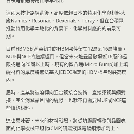
台積電推動特用化學本地化
這兩大技術路線背後，高度依賴日本的特用化學與材料大
廠Namics、Resonac、Dexerials、Toray，但在台積電
推動特用化學本地化的背景下，化學材料廠商的前景可
期。
目前HBM3E(甚至初期的HBM4)停留在12層到16層堆疊，
MUF與NCF將繼續纏鬥。但當未來堆疊層數逼近16層的極
限或邁向20層以上時，現有的微凸塊(Micro Bump)加上填
縫材料的厚度將無法塞入JEDEC規定的HBM標準封裝高度
內。
屆時，產業將被迫轉向混合銅接合技術，直接讓銅與銅對
接，完全消滅晶片間的縫隙，也就不再需要MUF或NCF這
些填縫材料。
這也意味著，未來的材料戰場，將從填縫膠轉移到晶圓表
面的化學機械平坦化(CMP)研磨液與電鍍銅添加劑上。