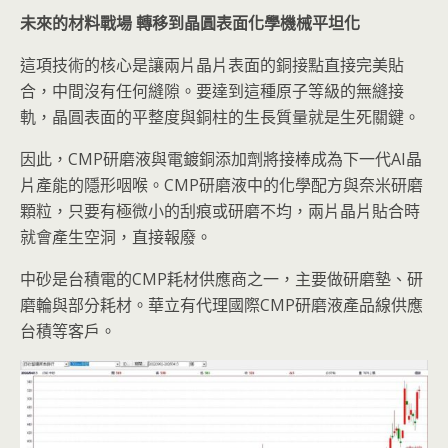
未來的材料戰場
轉移到晶圓表面化學機械平坦化
這項技術的核心是讓兩片晶片表面的銅接點直接完美貼
合，中間沒有任何縫隙。要達到這種原子等級的無縫接
軌，晶圓表面的平整度與銅柱的生長質量就是生死關鍵。
因此，CMP研磨液與電鍍銅添加劑將接棒成為下一代AI晶
片產能的隱形咽喉。CMP研磨液中的化學配方與奈米研磨
顆粒，只要有極微小的刮痕或研磨不均，兩片晶片貼合時
就會產生空洞，直接報廢。
中砂是台積電的CMP耗材供應商之一，主要做研磨墊、研
磨輪與部分耗材。華立有代理國際CMP研磨液產品線供應
台積等客戶。