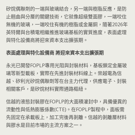
矽烷偶聯劑的一端與玻璃結合，另一端與樹脂反應，是防
止翹曲與分層的關鍵技術，它就像超級雙面膠，一端咬住
無機的玻璃，一端咬住有機的樹脂或金屬銅，隨著2026年
英特爾與台積電相繼推進玻璃基板的實質進度，表面處理
與特化設備商將迎來資本支出擴張期。
表面處理與特化設備商
將迎來資本支出擴張期
永光已開發FOPLP專用光阻與封裝材料，基板鎖定金屬玻
璃等新型載板，實際在先進封裝材料線上。崇越電為信
越、矽利光矽烷偶聯劑等在台主力代理，供應電子、封裝
相關客戶，是矽烷材料實際通路樞紐。
信越的液態封裝膠在FOPLP的大面積灌封中，具備優異的
流動性與低熱膨脹係數(CTE)。在FOPLP製程中，面板需
先固定在承載板上，加工完後再剝離。信越的剝離層材料
與膠水是目前市場的主流方案之一。