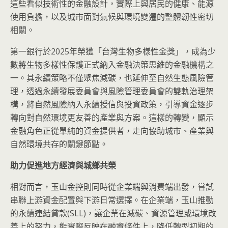
這些看似技術性的金融設計，實際上與居民的健康、能源
使用負擔，以及城市面對氣候與環境變遷的整體韌性密切
相關。
第一銀行於2025年榮獲「台灣生物多樣性金獎」，成為少
數將生物多樣性保護正式納入金融決策思維的金融機構之
一。其永續策略不僅聚焦減碳，也延伸至自然生態風險管
理，透過永續發展委員會與風險管理委員會的雙軌治理架
構，將自然風險納入永續授信與投資政策，引導資金逐步
轉向對自然環境更友善的產業與方案。這樣的轉變，顯示
金融角色正從單純的資金提供者，走向協助城市、產業與
自然環境共存的關鍵節點。
助力促進地方經濟與城鄉共榮
相對而言，玉山金控則同時從企業端與消費端出發，嘗試
串聯上游資金配置與下游日常選擇。在企業端，玉山推動
的永續連結貸款(SLL)，讓企業在減碳、資源管理或環境改
善上的努力，能實際反映在融資條件上，降低轉型初期的