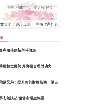
藝文美學
親子話題
專欄作家列表
章
券商服務創新與時俱進
善用數位優勢 厚實投資理財功力
柴鼠兄弟：提升你的財務智商，做自
己的提款機
蔡志雄談起 租賃市場生態圈