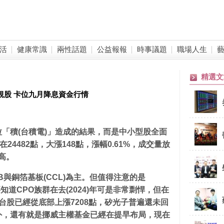
活
健康常識
兩性話題
公益報報
時事議題
職場人生
精選文
靚股 卡位九月降息資金行情
「積(
台積電)
」造成的結果，而是中小型股全面
24482
點，大漲148
點，漲幅0.61%
，成交量放
高。
B
與銅箔基板(CCL)
為主。但值得注意的是
知道CPO
族群在去(2024)
年可是非常剽悍，但在
股已經從底部上漲7208
點，矽光子普遍還未回
外，還有就是挪威主權基金已經在提早布局，現在