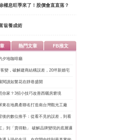
除權息旺季來了！股價會直直落？
富翁養成術
章
熱門文章
FB推文
的夕地咖啡廳
明客變，破解建商結構誤差，20坪新婚宅
工」的冤枉錢
讓閱讀如繁花在靜巷盛開
照你家？3招小技巧改善西曬房窘境
屏東在地農產聯名打造南台灣觀光工廠
背後的數位推手：從看不見的誤差，到看
準改造
紅」到「賣得動」 破解品牌變現的底層邏
典遇上現代生活，在空間中找到最真實的