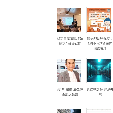
就諦書屋讓閱讀如
陽光烈焰照你家
繁花在靜巷盛開
3招小技巧改善西
曬房窘境
美301關稅 這些傳
黃仁勳加持 緯創
產股反受益
噴