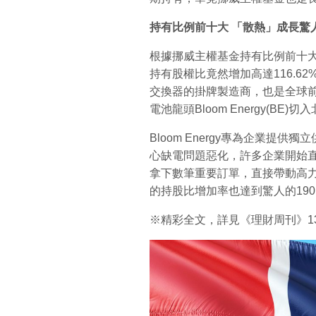
持有比例前十大
「散熱」成長驚
根據挪威主權基金持有比例前十大台
持有股權比竟然增加高達116.6
交換器的掛牌製造商，也是全球
電池龍頭Bloom Energy(BE)
Bloom Energy專為企業提
心缺電問題惡化，許多企業開始直
拿下數筆重要訂單，直接帶動高力的H
的持股比增加率也達到驚人的190
※精彩全文，詳見《理財周刊》1304