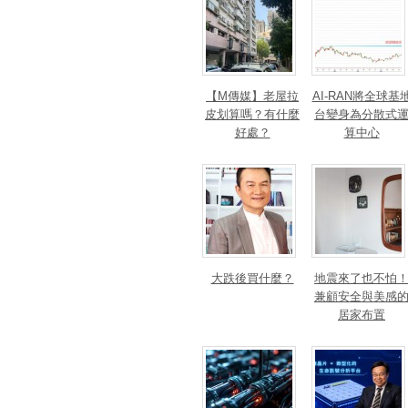
【M傳媒】老屋拉
AI-RAN將全球基
皮划算嗎？有什麼
台變身為分散式
好處？
算中心
大跌後買什麼？
地震來了也不怕
兼顧安全與美感
居家布置