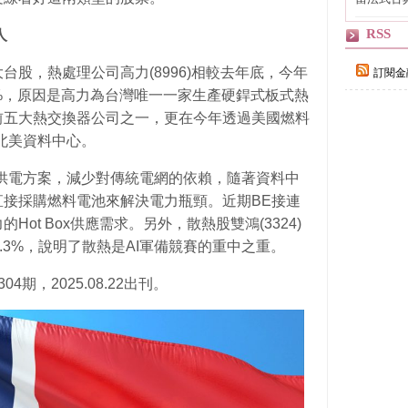
自己
RSS
人
股，熱處理公司高力(8996)相較去年底，今年
訂閱金
2%，原因是高力為台灣唯一一家生產硬銲式板式熱
前五大熱交換器公司之一，更在今年透過美國燃料
切入北美資料中心。
供獨立供電方案，減少對傳統電網的依賴，隨著資料中
接採購燃料電池來解決電力瓶頸。近期BE接連
ot Box供應需求。另外，散熱股雙鴻(3324)
.3%，說明了散熱是AI軍備競賽的重中之重。
期，2025.08.22出刊。