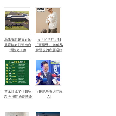
？
乖乖進駐屏東在地
從「拍得紅」到
農產聯名打造南台
「賣得動」 破解品
灣觀光工廠
牌變現的底層邏輯
井
當永續成了行銷語
從細胞營養到健康
言 台灣開始反漂綠
AI