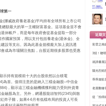
球第一
金(挪威政府養老基金)平均持有全球所有上市公司
資產總額最大的單一主權財富基金。這項基金並不會
的退休帳戶，而是每年政府會從基金提取一部分
近期文
)來當作國家預算，用以支付包括養老金(退休金)、全
彩雲之南
共建設等支出。因為此基金規模龐大加上資訊透
都會成為市場關注焦點，台股近期很多股票也受惠
3招！聰
。
省下「二
就諦書屋
陽光烈焰
o，顯示持有規模前十大的台股依然以台積電
乖乖進駐
科(2454)為首。值得注意的是納入三檔金融股─中信金
山金(2884)，顯示這三檔金融機構獲利能力受到外資青
老屋翻修
得見的精
融股為主。另外，網通股龍頭智邦(2345)與散
從「拍得
股當紅炸子雞，如果4-6月有低檔布局的投資人可長
輯
長線看好這兩類型的股票。
當法式古