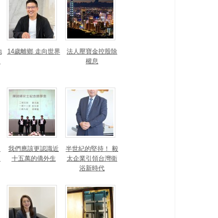
地
14歲離鄉 走向世界
法人壓寶金控股除
運
權息
！
我們應該更認識近
半世紀的堅持！ 毅
的
十五萬的僑外生
太企業引領台灣衛
浴新時代