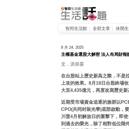
智邦生活館
全部文章
休閒生
8 月 24, 2025
主權基金選股大解密 法人布局財報
文．洪崇晏
在台股站上歷史新高之際，不是拉
上攻的效果。8
月18
日台股終場收在
大至4,435
億元，再度改寫歷史新
近期受市場資金追逐的族群以PC
CPO(
共同封裝光學)
底部啟動，要
川普4
月初解放日的重擊下，即使台
到過去的榮光，除了相對低位階