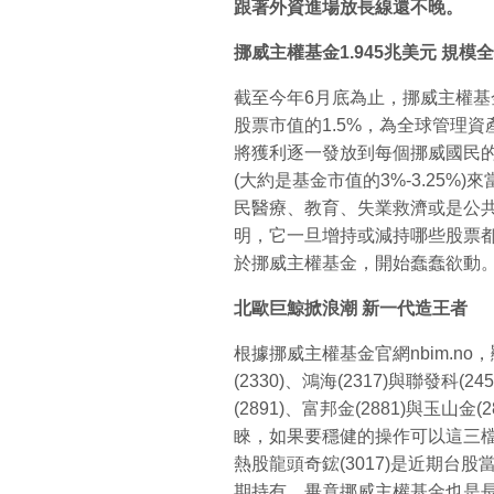
跟著外資進場放長線還不晚。
挪威主權基金1.945
兆美元
規模全
截至今年6月底為止，挪威主權基
股票市值的1.5%，為全球管理
將獲利逐一發放到每個挪威國民
(大約是基金市值的3%-3.25%
民醫療、教育、失業救濟或是公
明，它一旦增持或減持哪些股票
於挪威主權基金，開始蠢蠢欲動
北歐巨鯨掀浪潮
新一代造王者
根據挪威主權基金官網nbim.n
(2330)、鴻海(2317)與聯發
(2891)、富邦金(2881)與玉
睞，如果要穩健的操作可以這三檔金
熱股龍頭奇鋐(3017)是近期台
期持有，畢竟挪威主權基金也是