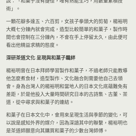
說：「和菓子沒有捷徑，唯有熟能生巧，用數量累積技
術」。
一顆花瓣多達五、六百剪，女孩子拳頭大的剪菊，楊裕明
大概七分鐘內就會完成，造型比較簡單的和菓子，製作時
間也會控制在三分鐘內，不會在手上停留太久，由此便可
看出他精益求精的態度。
深研茶道文化
呈現與和菓子羈絆
楊裕明曾在日本拜師學習製作和菓子，不過老師只能教導
他怎麼煮食材，造型製作、文化融合則需要他自己去領
會。身為台灣人的楊裕明和當地人的日本文化底蘊難免有
差距，於是他投入大量時間研究日本的古詩集、古董、茶
道，從中尋求與和菓子的連結。
和菓子在日本文化中，會用來呈現生活與季節的變化，可
以說是感知外界的媒介，因為深諳其中的聯繫，楊裕明也
是茶道師願意向其購買和菓子的少數台灣師傅。