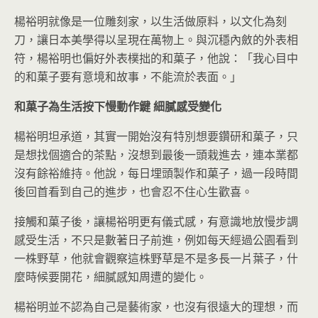
楊裕明就像是一位雕刻家，以生活做原料，以文化為刻
刀，讓日本美學得以呈現在萬物上。與沉穩內斂的外表相
符，楊裕明也偏好外表樸拙的和菓子，他說：「我心目中
的和菓子要有意境和故事，不能流於表面。」
和菓子為生活按下慢動作鍵
細膩感受變化
楊裕明坦承道，其實一開始沒有特別想要鑽研和菓子，只
是想找個適合的茶點，沒想到最後一頭栽進去，連本業都
沒有餘裕維持。他說，每日埋頭製作和菓子，過一段時間
後回首看到自己的進步，也會忍不住心生歡喜。
接觸和菓子後，讓楊裕明更有儀式感，有意識地放慢步調
感受生活，不只是數著日子前進，例如每天經過公園看到
一株野草，他就會觀察這株野草是不是多長一片葉子，什
麼時候要開花，細膩感知周遭的變化。
楊裕明並不認為自己是藝術家，也沒有很遠大的理想，而