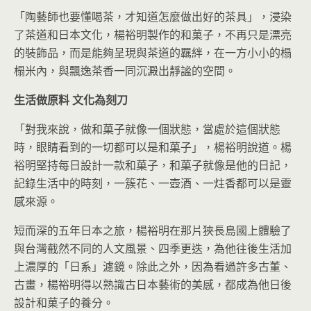
「陶藝師也要懂喝茶，才知道怎麼做出好的茶具」，浸染
了茶道和日本文化，楊裕明製作的和菓子，不再只是漂亮
的裝飾品，而是能夠呈現與茶道的羈絆，在一方小小的榻
榻米內，與飄逸茶香一同沉澱出靜謐的空間。
生活做原料
文化為刻刀
「對我來說，做和菓子就像一個狀態，當處於這個狀態
時，眼睛看到的一切都可以是和菓子」，楊裕明說道。楊
裕明堅持每日設計一款和菓子，和菓子就像是他的日記，
記錄生活中的時刻，一簇花、一壺酒、一炷香都可以是靈
感來源。
短而深的五年日本之旅，楊裕明在那片狹長島國上體驗了
與台灣截然不同的人文風景、四季更迭，為他往後生活加
上濃厚的「日系」濾鏡。除此之外，因為看過許多古董、
古畫，楊裕明得以熟識古日本藝術的美感，都成為他日後
設計和菓子的養分。