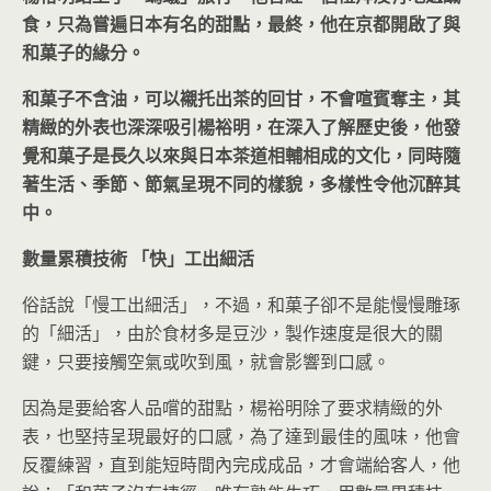
食，只為嘗遍日本有名的甜點，最終，他在京都開啟了與
和菓子的緣分。
和菓子不含油，可以襯托出茶的回甘，不會喧賓奪主，其
精緻的外表也深深吸引楊裕明，在深入了解歷史後，他發
覺和菓子是長久以來與日本茶道相輔相成的文化，同時隨
著生活、季節、節氣呈現不同的樣貌，多樣性令他沉醉其
中。
數量累積技術
「快」工出細活
俗話說「慢工出細活」，不過，和菓子卻不是能慢慢雕琢
的「細活」，由於食材多是豆沙，製作速度是很大的關
鍵，只要接觸空氣或吹到風，就會影響到口感。
因為是要給客人品嚐的甜點，楊裕明除了要求精緻的外
表，也堅持呈現最好的口感，為了達到最佳的風味，他會
反覆練習，直到能短時間內完成成品，才會端給客人，他