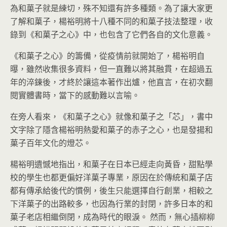
為和菓子就是練切，殊不知還有許多種類。為了讓大家更
了解和菓子，楊裕明將十八種不同的和菓子技法整理，收
錄到《和菓子之心》中，也包含了它們各自的文化意義。
《和菓子之心》的籌備，從疫情前就開始了，楊裕明自
曝，雖然收集很多資料，但一直難以將其融貫，在超過五
年的淬鍊後，才終於讓這本著作出爐，他直言，在初次翻
閱實體書時，當下的感動難以言喻。
在旁人看來，《和菓子之心》就像和菓子之「芯」，書中
文字除了隱含楊裕明熱愛和菓子的赤子之心，也是發揚和
菓子百年文化的燈芯。
楊裕明遺憾地指出，和菓子在日本已經走向黃昏，甜點學
校的學生也都更偏好洋菓子專業，原因在於傳統和菓子店
都有傳承給後代的慣例，後生只能選擇自行創業，相較之
下洋菓子的出路較多，也因為行業的封閉，許多日本的和
菓子老店相繼倒閉，成為時代的眼淚。 然而，無心插柳柳