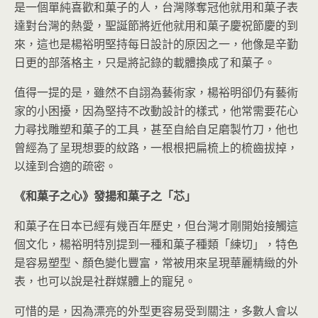
是一個單純喜歡和菓子的人，台灣隊奪冠他就用和菓子表
達對台灣的熱愛，聖誕節將近他就用和菓子慶祝節慶的到
來，這也是楊裕明堅持每日設計的原因之一，他像是辛勤
日更的部落格主，只是將記錄的載體換成了和菓子。
值得一提的是，雖然不自詡為藝術家，楊裕明卻仍有藝術
家的小困擾，因為堅持不改動設計的樣式，他常需要花心
力尋找雕塑和菓子的工具，甚至自給自足磨製竹刀，他也
曾經為了呈現想要的紋路，一根根把扁梳上的梳齒拔掉，
以達到合適的疏密。
《和菓子之心》發揚和菓子之「芯」
和菓子在日本已經有幾百年歷史，但台灣才剛開始接觸這
個文化，楊裕明特別提到一種和菓子種類「練切」，特色
是容易塑型、顏色變化豐富，常被用來呈現華麗精緻的外
表，也可以說是社群媒體上的寵兒。
可惜的是，因為漂亮的外型更容易受到關注，多數人會以