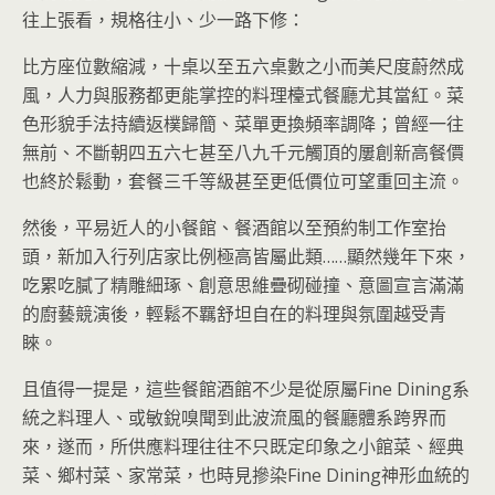
往上張看，規格往小、少一路下修：
比方座位數縮減，十桌以至五六桌數之小而美尺度蔚然成
風，人力與服務都更能掌控的料理檯式餐廳尤其當紅。菜
色形貌手法持續返樸歸簡、菜單更換頻率調降；曾經一往
無前、不斷朝四五六七甚至八九千元觸頂的屢創新高餐價
也終於鬆動，套餐三千等級甚至更低價位可望重回主流。
然後，平易近人的小餐館、餐酒館以至預約制工作室抬
頭，新加入行列店家比例極高皆屬此類……顯然幾年下來，
吃累吃膩了精雕細琢、創意思維疊砌碰撞、意圖宣言滿滿
的廚藝競演後，輕鬆不羈舒坦自在的料理與氛圍越受青
睞。
且值得一提是，這些餐館酒館不少是從原屬Fine Dining系
統之料理人、或敏銳嗅聞到此波流風的餐廳體系跨界而
來，遂而，所供應料理往往不只既定印象之小館菜、經典
菜、鄉村菜、家常菜，也時見摻染Fine Dining神形血統的