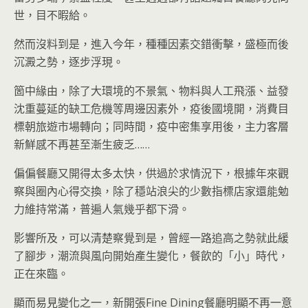
世，目不暇給。
然而沒料到是，進入今年，種種因素交錯衝擊，盛極而後
沉澱之勢，逐步浮現。
箇中緣由，除了大環境的不景氣、物料與人工飛漲、益發
沈重蔓延的缺工危機等周邊因素外，疫後國境開，消費目
標朝旅遊市場轉向；同時間，疫中密集享用後，主力客層
新鮮感不再甚至漸生疲乏……
偏偏餐廳又開得太多太快，供過於求情況下，根據年來觀
察與圈內心得交換，除了穩站浪尖的少數指標店家還能勉
力維持常滿，普遍人氣幾乎都下滑。
影響所及，可以清楚察覺到是，曾經一路追高之勢就此緩
了腳步，潮流與風向開始產生變化，餐飲的「小」時代，
正在來臨。
顯而易見變化之一，新開張Fine Dining餐廳明顯不再一意