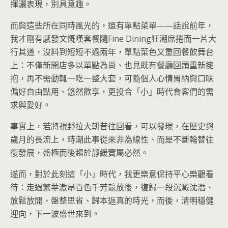
揮灑表現，別具意趣。
而與這些所在同時風光的，還有單點菜單——話說前年，
我才剛有感發文慨嘆套餐隨Fine Dining狂潮席捲而一片大
行其道，沒料到短短不過兩年，單點菜色又重回餐飲舞台
上：不僅新開店多以單點為尚、也見既有餐廳回頭重新擁
抱，再不需動輒一吃一整大套，可隨個人心情胃納與口味
偏好自由點用、悠然歡享，更投合「小」時代食客們的需
求與愛好。
事實上，若將視野拉大朝昔往回看，可以發現，在歷史與
歲月的長流上，時潮此事從來非為線性、而是不斷輪替往
復發展，盛極而後趨於靜緩實屬必然。
遂而，對於此刻這「小」時代，我更樂意保持平心樂觀看
待：走過繁華激昂百色千芳競放後，復歸一段沉澱沈潛、
放鬆放開、盤整思省、歸本返真的時光，而後，清明穩健
迎向，下一波盛世來到。