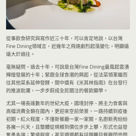
從事飲食研究與寫作近三十年，可以肯定地說，以台灣
Fine Dining領域言，近幾年之飛速劇烈起落變化，明顯遠
遠大於過往。
毫無疑問，過去十年，可說是台灣Fine Dining最風起雲湧
輝煌發展的十年；緊跟全球食潮的興起，從法菜領軍繼而
往其他菜系延伸發酵，間中還有《米其林指南》在台發行
的推波助瀾，一步步蔚成全民關注的餐飲顯學。
尤其一場長達數年的世紀大疫，國境封停、將主力食客與
高檔消費全鎖在國內，更迎來空前榮景，一路持續到疫後
初期。紅火程度，不僅新餐廳一家一家開，名廚新秀紛紛
各擁一片天，且整體從規模到價位步步上攀，形式也益發
奮勇多端；繁盛程度，甚至週週都有話題矚目餐廳閃亮問