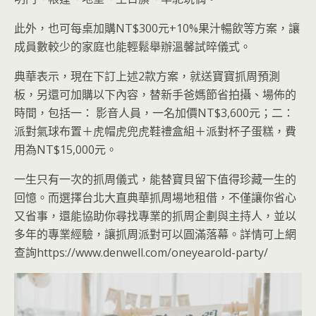
此外，也可每桌加購NT$300元+10%果汁暢飲等方案，讓
成員數較少的家庭也能輕鬆舉辦溫馨試晬儀式。
典華表示，現在下訂上述2款方案，就送寶寶抓周預測
板，另還可加購以下內容，替新手爸媽節省拍攝、場佈的
時間，包括一： 影音人員，一名加價NT$3,600元；二：
派對氣球布置＋虎帽虎兜虎鞋禮盒組＋派對杯子蛋糕，費
用為NT$15,000元。
一生只有一次的抓周儀式，能替寶貝留下值得珍藏一生的
回憶。而選擇台北大直典華抓周場地租借，不僅讓你省心
又省事，還能協助你尋找專業的抓周企劃與主持人，並以
多年的專業經驗，讓抓周派對可以圓滿落幕。詳情可上網
查詢https://www.denwell.com/oneyearold-party/