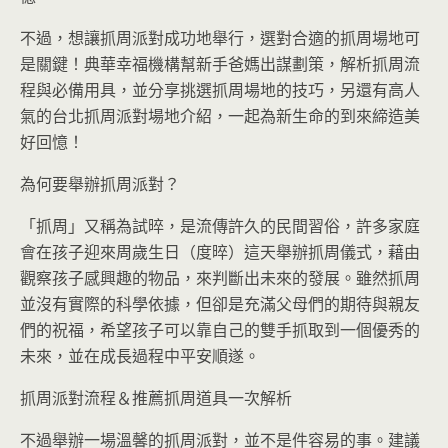
不過，想讓抓周派對成功地舉行，選對合適的抓周場地可
是關鍵！典華幸福機構幫新手爸媽出謀劃策，解析抓周流
程與必備用具，並分享挑選抓周場地的技巧，另還有高人
氣的台北抓周派對場地介紹，一起為新生命的到來締造美
好回憶！
為何要舉辦抓周派對？
「抓周」又稱為試晬，是流傳許久的民間習俗，許多家庭
會在孩子迎來周歲生日（度晬）這天舉辦抓周儀式，藉由
觀察孩子感興趣的物品，來判斷出未來的發展。雖然抓周
並沒有實際的科學依據，但卻是充滿父母們的期待與親友
們的祝福，希望孩子可以靠自己的雙手抓取到一個優秀的
未來，並在成長過程中平安順遂。
抓周派對流程＆推薦抓周道具一次解析
不過舉辦一場溫馨的抓周派對，並不是件容易的事。建議