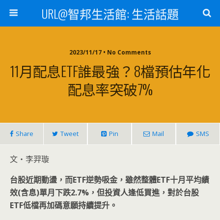
URL@智邦生活館: 生活話題
2023/11/17 • No Comments
11月配息ETF誰最強？8檔預估年化
配息率突破7%
Share
Tweet
Pin
Mail
SMS
文‧李羿璇
台股近期動盪，而ETF
逆勢吸金，雖然整體ETF
十月平均績
效(
含息)
單月下跌2.7%
，但投資人逢低買進，對於台股
ETF
低檔再加碼意願持續提升。