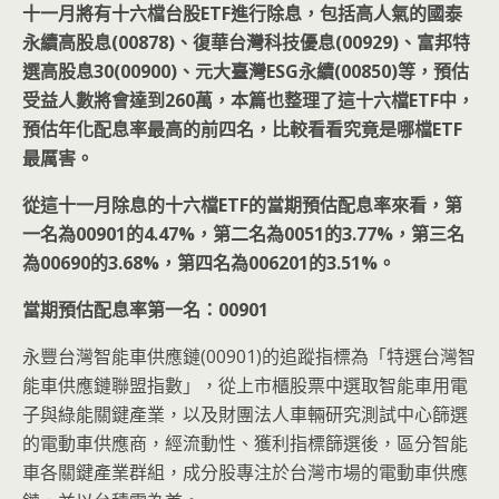
十一月將有十六檔台股ETF
進行除息，包括高人氣的國泰
永續高股息(00878)
、復華台灣科技優息(00929)
、富邦特
選高股息30(00900)
、元大臺灣ESG
永續(00850)
等，預估
受益人數將會達到260
萬，本篇也整理了這十六檔ETF
中，
預估年化配息率最高的前四名，比較看看究竟是哪檔ETF
最厲害。
從這十一月除息的十六檔ETF
的當期預估配息率來看，第
一名為00901
的4.47%
，第二名為0051
的3.77%
，第三名
為00690
的3.68%
，第四名為006201
的3.51%
。
當期預估配息率第一名：00901
永豐台灣智能車供應鏈(00901)的追蹤指標為「特選台灣智
能車供應鏈聯盟指數」，從上市櫃股票中選取智能車用電
子與綠能關鍵產業，以及財團法人車輛研究測試中心篩選
的電動車供應商，經流動性、獲利指標篩選後，區分智能
車各關鍵產業群組，成分股專注於台灣市場的電動車供應