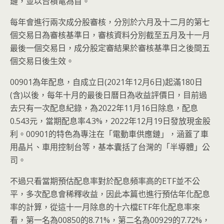
鏈，並以台積電為首。
每年會進行兩次成分股審核，分別於六月及十二月的第七
個交易日為審核基準日，審核資料分別截至五月及十一月
最後一個交易日，成分股定審結果於審核基準日之後間五
個交易日後生效。
00901為年配息，自成立日(2021年12月6日)起滿180日
(含)以後，每年十月的最後日曆日為收益評價日，目前過
去只有一次配息紀錄，為2022年11月16日除息，配息
0.543元，當期配息率4.3%，2022年12月19日發放現金股
利。00901的特色為專注在「電動車供應鏈」，涵蓋了車
用晶片、車用控制台等，基本囊括了台灣的「半導體」公
司。
不過只看當期預估配息率對於配息頻率高的ETF並不公
平，多次配息會稀釋收益，因此本篇也進行預估年化配息
率的計算，從這十一月除息的十六檔ETF年化配息率來
看，第一名為00850的8.71%，第二名為00929的7.72%，