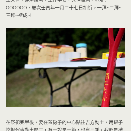
OOOOOO，歲次壬寅年一月二十七日扣祈。一拜~二拜~
三拜~禮成~!
在祭祀完畢後，要在蓋房子的中心點往吉方動土，用鏟子
挖掘代表動土開工，有一說是一鋤，也有三鋤，我們是禮