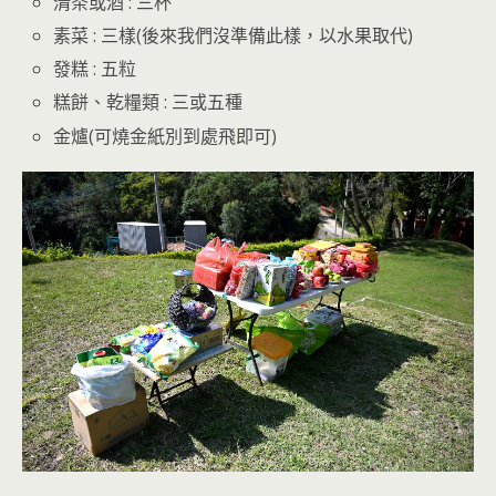
清茶或酒 : 三杯
素菜 : 三樣(後來我們沒準備此樣，以水果取代)
發糕 : 五粒
糕餅、乾糧類 : 三或五種
金爐(可燒金紙別到處飛即可)