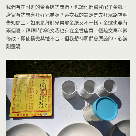
我們有在附近的金香店詢問過，也請他們幫我配了金紙，
店家有詢問有拜好兄弟嗎？這次我的設定是先拜眾路神明
告知開工，如果是拜好兄弟那金紙又不一樣，金爐也要有
兩個囉，拜拜時的疏文我也有在金香店買了個疏文再稍微
修改，即使稍微與禮不合，但我想神明們會原諒的，心誠
則靈囉！