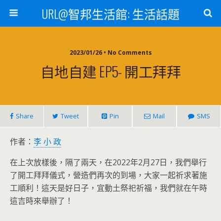
URL@智邦生活館: 生活話題
2023/01/26 • No Comments
自地自建 EP5- 開工拜拜
Share
Tweet
Pin
Mail
SMS
作者：
李 小 政
在上次放樣後，隔了兩天，在2022年2月27日，我們舉行
了開工拜拜儀式，營造們再次的到場，大家一起祈求著施
工順利！這天是好日子，宜動土祭祀祈福，我們就在午時
這吉時來舉辦了！