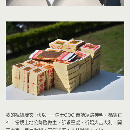
我的祝禱疏文 : 伏以~~~信士OOO 恭請眾路神明，福德正
神，當境土地公降臨做主，訴求靈感，祈賜大吉大利，開
工大吉，建屋順利，工作平安，入住順利。地址 :