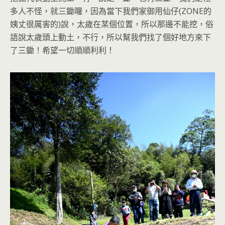
多人不怪，就三鋤囉，因為當下我們家御用仙仔(ZONE的
姨丈很厲害的)說，太歲在某個位置，所以那邊不能挖，俗
語說太歲頭上動土，不行，所以幫我們找了個好地方來下
了三鋤！希望一切順順利利！