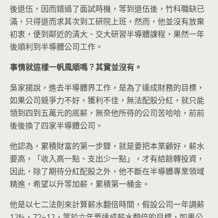
後退伍，因而錯過了面試時機，等到退伍後，竹科職缺已
滿，只得退而求其次到工研院上班，然而，他並沒有放棄
初衷，便到鄰近的清大、交大研習半導體課程，果然一年
後順利到半導體公司工作。
事情就這樣一帆風順嗎？其實並沒有。
吳家揚說，進去半導體界工作，是為了達成財務的目標，
如果公司競爭力不好，獲利不佳，無法配股分紅，就只能
領到四到五萬元的底薪，無奈他所待的公司苦哈哈，前前
後後換了四家半導體公司。
他認為，累積財富的第一步驟，就是要把本業顧好，薪水
要高，「收入高一點、支出少一點」，才有結餘轉投資，
因此，除了期待分紅配股之外，他不斷在半導體專業領域
精進，希望以升等加薪，累積第一桶金。
他是以七二法則來計算薪水翻倍時間，假設公司一年調薪
12%，72÷12，等於六年要達成薪水翻倍的目標，如果公