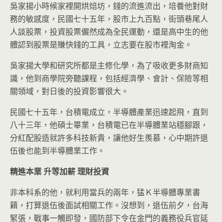
吳家揚小時候家裡開烘焙坊，錢的流進流出，培養他對財
務的敏感度，民國七十五年，股市上九百點，街頭巷尾人
人談股票，投資股票儼然成為全民運動，還是高中生的他
體認到股票是賺快錢的工具，立志要在股市裡淘金。
吳家揚大學和研究所都是主修化學，為了吸收更多財商知
識，他到商學院旁聽課程，包括經濟學、會計、保險等相
關領域，對日後的投資影響很大。
民國七十五年，台積電成立，半導體產業迅速起飛，直到
八十三年，他碩士畢業，台積電已在半導體業站穩腳跟，
分紅配股造就許多科技新貴，讓他好生羨慕，心中期許退
伍後也能到半導體業工作。
精進本業
升等加薪
理財投資
非本科系的他，就利用當兵的兩年，猛Ｋ半導體專業書
籍，打算退伍後面試相關工作。沒想到，退伍前夕，台海
緊張，戰事一觸即發，國防部下令在金門的義務役兵官延