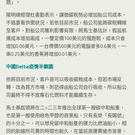
題」。
陽明總經理杜書勤表示，課徵碳稅勢必增加船公司成本，
不過要看供需狀況，若依目前市況，船公司能將碳稅轉嫁
至客戶，對船公司獲利影響有限，照馬士基估計，假設航
運成本增加兩成，一雙定價100美元的慢跑鞋，成本只會
增加0.06美元，一台標價500美元的電腦會多0.6美元，一
串0.25美元的香蕉將增加0.01美元。
中國Delta
疫情半鎖國
依照目前市況，客戶是可以吸收碳稅成本，但若市場反
轉，改為買方市場，則恐得由船公司自行吸收，所以船公
司最終不得不放棄石化燃料才能繼續生存。
馬士基起頭將在二○二三年推出全球第一艘碳中和船隻，
也是第一艘使用綠色甲醇的商業船，只有長榮「長賜號」
的十分之一，可以想見碳中和船隻的運力比燃油船小，相
同的航線所花費的時間也較久，在當前高運費搶市背景，