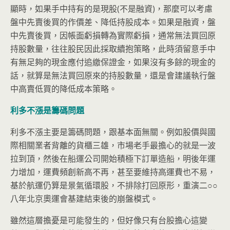
顯時，如果手中持有的是現股(不是融資)，那麼可以考慮
盤中先賣後買的作價差、降低持股成本。如果是融資，盤
中先賣後買，因帳面虧損轉為實際虧損，通常無法買回原
持股數量，往往股民因此採取續抱策略，此時須留意手中
有無足夠的現金應付追繳保證金，如果沒有多餘的現金的
話，就算是無法買回原來的持股數量，還是會建議執行盤
中高賣低買的降低成本策略。
利多不漲是籌碼問題
利多不漲主要是籌碼問題，跟基本面無關。例如股價與國
際相關業者背離的貨櫃三雄，市場老手最擔心的就是一波
拉到頂，然後在船運公司開始積極下訂單造船，明後年運
力增加，運費頻創新高不再，甚至要維持高運費也不易，
基於航運仍算是景氣循環股，不排除打回原形，重演二○○
八年北京奧運會基建結束後的崩盤模式。
雖然這層擔憂是可能發生的，但好像只有台股擔心這變