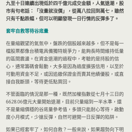
九至十日連續出現低於四千億元成交金額，人氣退潮，股
市有句老話：「沒量就沒價」，從萬八拉回到萬七，雖然
只有千點跌幅，但可以明顯發現一日行情的反彈多了。
套牢自救等待谷底量
在量縮觀望的氣氛中，盤跌的個股越來越多，但不是每一
檔股票都像台積電具備獨特競爭力，能夠長時間維持低量
的區間震盪。在資金退潮的過程中，考驗的是持股的信
心，通常籌碼會鬆動，大多是因為過度擴張信用，以至於
可動用資金不足，或因追繳保證金而賣其他績優股，或直
接自我斷頭，等待更低點買回。
不管面臨的情況是那一種，既然加權指數從七月十三日的
6628.06億元大量開始退潮，目前只量縮到一半水準，還
不是量縮價穩的谷底量參考值，多頭只能耐心等待，啟動
度小月模式，少搶反彈，自然可避開一日反彈的陷阱。
如果已經套牢了，如何自救？一般來說，如果趨勢向下明