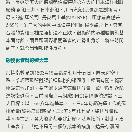
數，反觀第五大的德國赫伯羅特與第六大的日本海洋網聯
船務(商船三井、日本郵船、川崎汽船)股價都是創新高，
最大的船運公司─丹麥馬士基(MAERSK)，距離前高僅差
6.65%，第三大的中國中遠海控拉回站穩季線之上，只有
台股的貨櫃三雄是腰斬還不止跌，很顯然的這種股價與基
本面背離，而且跟國際相關業者的走勢也背離，將來時間
到了，就會出現報復性反彈。
碳稅影響財報還太早
加權指數見到18034.19高點是七月十五日，隔天跳空下
跌，恰巧跟歐盟擬課航運碳稅的議題浮上檯面有關。隨著
極端氣候加劇，為了減少溫室氣體排放量，歐盟擬針對航
運課徵碳稅。目前國際海事組織(IMO)對國際航運設下三
大目標：以二○○八年為基準，二○三○年每趟海運工作的碳
排放量(碳強度)減四成，二○五○年減七成，總排放量砍
半。換言之，各大船企都要建新船，汰舊換新，對此，馬
士基表示：「這不是另一個砍成本的措施，這是存續問