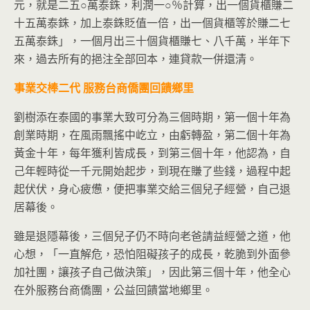
元，就是二五○萬泰銖，利潤一○％計算，出一個貨櫃賺二
十五萬泰銖，加上泰銖貶值一倍，出一個貨櫃等於賺二七
五萬泰銖」，一個月出三十個貨櫃賺七、八千萬，半年下
來，過去所有的挹注全部回本，連貸款一併還清。
事業交棒二代
服務台商僑團回饋鄉里
劉樹添在泰國的事業大致可分為三個時期，第一個十年為
創業時期，在風雨飄搖中屹立，由虧轉盈，第二個十年為
黃金十年，每年獲利皆成長，到第三個十年，他認為，自
己年輕時從一千元開始起步，到現在賺了些錢，過程中起
起伏伏，身心疲憊，便把事業交給三個兒子經營，自己退
居幕後。
雖是退隱幕後，三個兒子仍不時向老爸請益經營之道，他
心想，「一直解危，恐怕阻礙孩子的成長，乾脆到外面參
加社團，讓孩子自己做決策」，因此第三個十年，他全心
在外服務台商僑團，公益回饋當地鄉里。