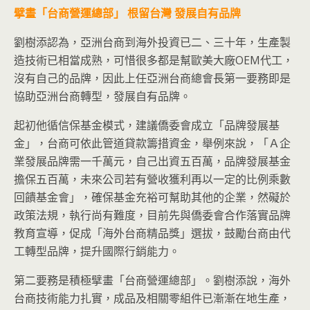
擘畫「台商營運總部」
根留台灣
發展自有品牌
劉樹添認為，亞洲台商到海外投資已二、三十年，生產製
造技術已相當成熟，可惜很多都是幫歐美大廠OEM代工，
沒有自己的品牌，因此上任亞洲台商總會長第一要務即是
協助亞洲台商轉型，發展自有品牌。
起初他循信保基金模式，建議僑委會成立「品牌發展基
金」，台商可依此管道貸款籌措資金，舉例來說，「Ａ企
業發展品牌需一千萬元，自己出資五百萬，品牌發展基金
擔保五百萬，未來公司若有營收獲利再以一定的比例乘數
回饋基金會」，確保基金充裕可幫助其他的企業，然礙於
政策法規，執行尚有難度，目前先與僑委會合作落實品牌
教育宣導，促成「海外台商精品獎」選拔，鼓勵台商由代
工轉型品牌，提升國際行銷能力。
第二要務是積極擘畫「台商營運總部」。劉樹添說，海外
台商技術能力扎實，成品及相關零組件已漸漸在地生產，