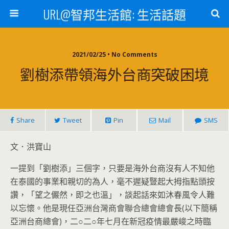
URL@智邦生活館: 生活話題
2021/02/25 • No Comments
劉樹添帶領海外台商突破困境
Share
Tweet
Pin
Mail
SMS
文．洪寶山
一提到「劉樹添」三個字，只要是海外台商沒有人不知他
在泰國的事業和親切的為人，毫不遲疑豎起大拇指點頭按
讚，「望之儼然，即之也溫」，談起話來如沐春風令人難
以忘懷。他是現任亞洲台灣商會聯合總會總會長(以下簡稱
亞洲台商總會)，二○二○年七月在新冠疫情最嚴峻之時臨