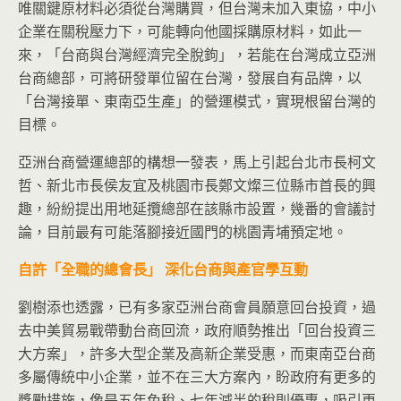
唯關鍵原材料必須從台灣購買，但台灣未加入東協，中小
企業在關稅壓力下，可能轉向他國採購原材料，如此一
來，「台商與台灣經濟完全脫鉤」，若能在台灣成立亞洲
台商總部，可將研發單位留在台灣，發展自有品牌，以
「台灣接單、東南亞生產」的營運模式，實現根留台灣的
目標。
亞洲台商營運總部的構想一發表，馬上引起台北市長柯文
哲、新北市長侯友宜及桃園市長鄭文燦三位縣市首長的興
趣，紛紛提出用地延攬總部在該縣市設置，幾番的會議討
論，目前最有可能落腳接近國門的桃園青埔預定地。
自許「全職的總會長」
深化台商與產官學互動
劉樹添也透露，已有多家亞洲台商會員願意回台投資，過
去中美貿易戰帶動台商回流，政府順勢推出「回台投資三
大方案」，許多大型企業及高新企業受惠，而東南亞台商
多屬傳統中小企業，並不在三大方案內，盼政府有更多的
獎勵措施，像是五年免稅、七年減半的稅則優惠，吸引更