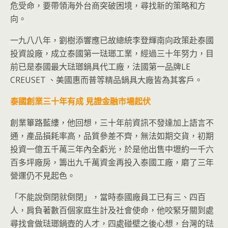
危受命，要帶領海外台商突破困境，尋找新的策略和方
向。
一九八八年，劉樹添響應已故總統李登輝南向政策赴泰國
投資設廠，成立泰國第一琺瑯工業，經過三十年努力，目
前已是泰國最大琺瑯鍋具代工廠，法國第一品牌LE
CREUSET 、美國惠而普等精品鍋具大廠皆為其客戶。
泰國創業三十年有成
見證金融市場起伏
創業篳路藍縷，他回想，三十年前資訊不發達加上語言不
通，產品損耗率高，品質參差不齊，無法如期交貨，初期
投資一億五千萬三年內全虧光，於是他出售中壢約一千六
百多坪廠房，籌出九千萬資金再投入泰國工廠，磨了三年
營運仍不見起色。
「不能說倒閉就倒閉」，當時泰國廠員工已有三、四百
人，肩負著數百個家庭生計及社會使命，他咬緊牙關到處
尋找會做琺瑯鍋壺的人才，四處碰壁之後心想，台灣的琺