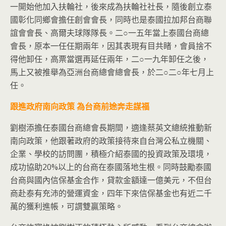
一開始他加入扶輪社，後來成為扶輪社社長，隨後創立泰
國彰化同鄉會擔任創會會長，同時也是泰國拉加邦台商聯
誼會會長、高爾夫球隊隊長。二○一五年當上泰國台商總
會長，原本一任任期兩年，因其表現有目共睹，會員捨不
得他卸任，高票當選再延任兩年，二○一九年卸任之後，
馬上又被推舉為亞洲台商總會總會長，於二○二○年七月上
任。
跟進政府南向政策
為台商前途奔走謀福
劉樹添擔任泰國台商總會長期間，適逢蔡英文總統推動新
南向政策，他跟著政府的政策接待來自台灣公私立機關、
企業、學校的訪問團，積極介紹泰國的投資政策及環境，
成功協助20%以上的台商在泰國落地生根。同時鼓勵泰國
台商與國內信保基金合作，貸款金額達一億美元，不但台
商赴泰有充沛的營運資金，四年下來信保基金也有近二千
萬的獲利進帳，可謂雙贏策略。