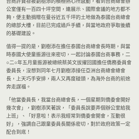
台商許寶祿被劉樹添的積極熱心所感動，看到台商總會辦
公室僅有一百四十坪空間，連展示、國際會議的地方都不
夠，便主動捐贈在曼谷近五千坪的土地做為泰國台商總會
的總部大樓，目前已完成過戶手續，與當地政府爭取後續
的基礎建設。
值得一提的是，劉樹添在擔任泰國台商總會長時期，與當
時泰國大使童振源往來密切，一起討論泰國台商事務，二
○二○年五月童振源被總統蔡英文拔擢回國擔任僑務委員會
委員長，沒想到同年七月劉樹添接任亞洲台商總會總會
長，上天巧手安排，兩人又再度碰頭，為海外台商的前途
奔走謀福。
「他當委員長，我當台商總會長，一個星期到僑委會開好
幾次會」，劉樹添笑著說，「委員長說要弄個辦公室給我
上班」、「好意啦！表示我經常到僑委會開會，互動很
好」，強調自己跟童委員長關係密切，對於政府政策一定
配合到底！