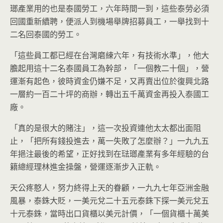
瑯產業用的也是泰國勞工，六年時間一到，這些泰勞必須
回國重新續聘，便派人到機場舉牌招募員工，一舉找到十
二名回泰國的勞工。
「這些員工都已經在台灣磨練六年，有技術水準」，他大
膽起用這十二名泰國員工為幹部，「一個教二十個」，營
運漸有起色，彼時資金仍嫌不足，又再賣出位於復興北路
一層約一百二十坪的商辦，轉出五千萬資金再投入泰國工
廠。
「真的是很大的賭注」，這一次投資連他太太都出面阻
止，「把所有錢投進去，萬一失敗了怎麼辦？」一九九五
年挹注最後的希望，正好找到在琺瑯產業有多年經驗的台
籍總經理林進金操盤，營運逐漸步入正軌。
天公疼憨人，努力終得上天的眷顧，一九九七年亞洲金融
風暴，泰銖大貶，一美元兌二十五元泰銖下探一美元兌五
十元泰銖，當時出口貨櫃以美元計價，「一個貨櫃十萬美