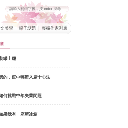
藝文美學
親子話題
專欄作家列表
章
裝罐上癮
我的，疫中輕鬆入廚十心法
如何挑戰中年失業問題
如果我有一座新冰箱