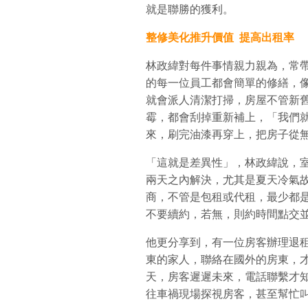
就是聯勝的獲利。
整修美化推升價值
提高出租率
林政緯對每件事情親力親為，常
的每一位員工都會簡單的修繕，
就會派人清潔打掃，房屋不管新舊，
霉，都會刮掉重新補上，「我們
來，刷完油漆再穿上，把房子從
「這就是差異性」，林政緯說，
兩天之內解決，尤其是夏天冷氣
商，不管是包租或代租，最少都
不要續約，若無，則約時間點交
他更分享到，有一位房客辦理退
東的家人，聯絡在國外的房東，
天，房客遲遲未來，電話聯繫才
往車禍現場探視房客，甚至幫忙