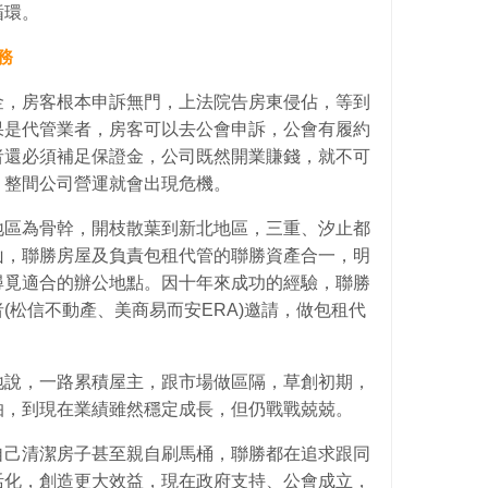
循環。
務
金，房客根本申訴無門，上法院告房東侵佔，等到
果是代管業者，房客可以去公會申訴，公會有履約
者還必須補足保證金，公司既然開業賺錢，就不可
，整間公司營運就會出現危機。
地區為骨幹，開枝散葉到新北地區，三重、汐止都
山，聯勝房屋及負責包租代管的聯勝資產合一，明
尋覓適合的辦公地點。因十年來成功的經驗，聯勝
(松信不動產、美商易而安ERA)邀請，做包租代
地說，一路累積屋主，跟市場做區隔，草創初期，
怕，到現在業績雖然穩定成長，但仍戰戰兢兢。
自己清潔房子甚至親自刷馬桶，聯勝都在追求跟同
活化，創造更大效益，現在政府支持、公會成立，