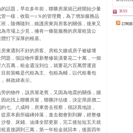
自己
熱的話題，早在多年前，聯勝房屋就已經開始少量
RSS
代管一樣，收取一○％的管理費，為了增加服務品
工班，隨傳隨到，維護房東與房客的關係，後來又
訂閱居
成為市場上少見，擁有一條龍服務的房屋租賃公
業體打下深厚的根基。
是房東遇到不好的房客、房租欠繳或房子被破壞
金問題，假設物件重新整修裝潢要花二十萬，一個
要六百萬，租金還沒到位，就要花六百萬營運資
，目前策略是代租為主、包租為輔，以代租養包
。」林政緯表示。
站旁的物件，該房屋老舊，又因為地震的關係，牆
，因此找上聯勝房屋，聯勝評估後，決定用原價二
到約七、八成時，房東曾去視察，很訝異地說，
」從原本廁所磁磚掉落，進去都會割到腳，經整修
、沙發、床鋪、油漆全部更新，完工後短短五天就
房租直接調到三萬，第一年租金就回本，後面四年