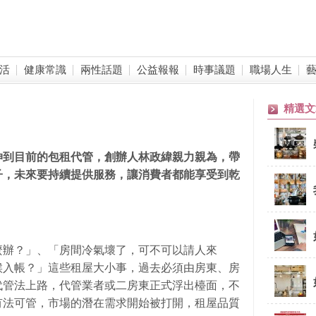
活
健康常識
兩性話題
公益報報
時事議題
職場人生
精選文
伸到目前的包租代管，創辦人林政緯親力親為，帶
子，未來要持續提供服務，讓消費者都能享受到乾
麼辦？」、「房間冷氣壞了，可不可以請人來
候入帳？」這些租屋大小事，過去必須由房東、房
代管法上路，代管業者或二房東正式浮出檯面，不
有法可管，市場的潛在需求開始被打開，租屋品質