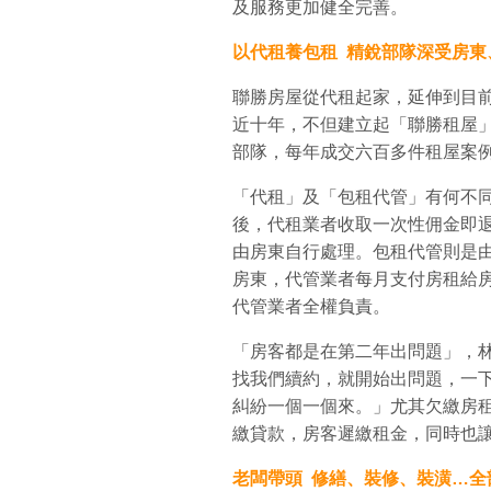
及服務更加健全完善。
以代租養包租
精銳部隊深受房東
聯勝房屋從代租起家，延伸到目
近十年，不但建立起「聯勝租屋
部隊，每年成交六百多件租屋案
「代租」及「包租代管」有何不
後，代租業者收取一次性佣金即
由房東自行處理。包租代管則是
房東，代管業者每月支付房租給
代管業者全權負責。
「房客都是在第二年出問題」，
找我們續約，就開始出問題，一
糾紛一個一個來。」尤其欠繳房
繳貸款，房客遲繳租金，同時也
老闆帶頭
修繕、裝修、裝潢…全