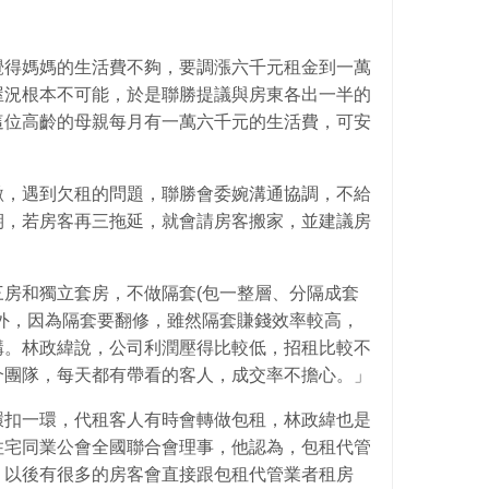
覺得媽媽的生活費不夠，要調漲六千元租金到一萬
屋況根本不可能，於是聯勝提議與房東各出一半的
這位高齡的母親每月有一萬六千元的生活費，可安
繳，遇到欠租的問題，聯勝會委婉溝通協調，不給
期，若房客再三拖延，就會請房客搬家，並建議房
房和獨立套房，不做隔套(包一整層、分隔成套
外，因為隔套要翻修，雖然隔套賺錢效率較高，
構。林政緯說，公司利潤壓得比較低，招租比較不
介團隊，每天都有帶看的客人，成交率不擔心。」
環扣一環，代租客人有時會轉做包租，林政緯也是
住宅同業公會全國聯合會理事，他認為，包租代管
，以後有很多的房客會直接跟包租代管業者租房