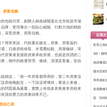
、房客信賴
前的包租代管，創辦人林政緯闖蕩台北市租賃市場
」品牌，更培養出一批貼心細膩、行動力強的精銳
例，深受房東、房客信賴。
近期文
同？簡單來說，代租重在媒合，房東、房客簽約
彩雲之南
退場，日後房租收取、水電費結餘、房屋修繕…等
3招！聰
由代管業者直接跟房東承租房屋，也就是所謂的二
省下「二
房東，物件的維運管理、修繕、清潔及客服，皆由
就諦書屋
陽光烈焰
林政緯說，「第一年房客都乖乖的，第二年房東沒
乖乖進駐
下說房租晚點交，一下說這裡壞掉，要派人來修，
租的問題最為嚴重，實際上有很多房東會拿房租來
老屋翻修
得見的精
讓有貸款壓力的房東頭疼不已。
從「拍得
輯
部自己來
當法式古