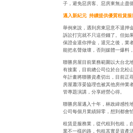
子，避免惡房客、惡房東無止盡
邁入新紀元
持續提供優質租賃服
舉例來說，遇到房東惡意不退押
訴訟打完就不只這些錢了。但如
保證金退你押金，退完之後，業
能把名聲做壞，否則媒體一爆料
聯勝房屋目前業務範圍以大台北
有接案，目前總公司位於台北松
年計畫將聯勝資產切出，目前正
房屋蕭淳晏協理也被其他房仲業者
管專題演講，分享經營心得。
聯勝房屋邁入十年，林政緯感性
公司每個月業績歸零，想到都會
租賃是服務業，從代租到包租，
業不一樣的路，包租其實是資產