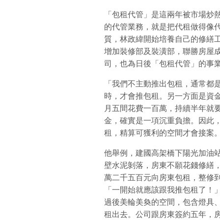
「包租代管」是這兩年被市場炒
的代管業務，就是把代租做得像
質，林政緯開始培養自己的修繕
增加裝修部及裝潢部，聯勝房屋
司，也為日後「包租代管」的事
「我們不主動推出包租，通常都
時，才會推包租。另一方面是資
月五間花費一百萬，持續半年就
金，確實是一項沉重負擔。因此
租，精算可獲利的空間才會接案
他舉例，建國高架橋下陽光加油
壁水泥剝落，房東不願花錢修繕
萬二千五百元向房東包租，整修
「一開始就應該跟我推包租了！
過後美輪美奐的空間，包含燈具
租出去。公司跟房東簽約五年，