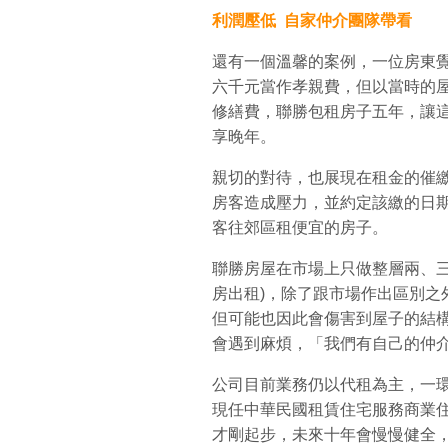
利潤壓低
自家仲介團隊帶看
還有一個溫馨的案例，一位房東
六千元當作孝親費，但以當時的
修繕費，聯勝包租房子五年，讓
享晚年。
親切的對待，也展現在租金的催
房客造成壓力，並約定該繳的日
客往郊區租便宜的房子。
聯勝房屋在市場上只做整層兩、三
房出租)，除了跟市場作出區別之
但可能也因此會傷害到屋子的結
會遇到麻煩，「我們有自己的仲
公司目前業務仍以代租為主，一
現任中華民國租賃住宅服務商業
才剛起步，未來十年會慢慢健全