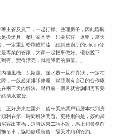
帶著主管及員工，一起打掃、整理房子，因此聯勝
像是換燈具、整理家具等，只要房客一退租，當天
一定重新粉刷或補漆，細到連廁所的silicon發
就是專業的管家，大家一起把事做好。襯衫脫下
無到有、變得漂亮，就是我們的價值。」
室內抽風機、瓦斯爐、熱水器一旦有異狀，一定在
故障，一般必須排隊修理，聯勝則有自己的合作廠
是在兩三天內解決。退租前一個月就會詢問房客要
並結清水電費。
租，正好房東在國外，後來緊急調戶籍謄本找到房
才順利在第一時間解決問題。更特別的是，簽約當
知房客出車禍，這時房東二話不說，馬上和業務前
叫拖吊車，協助處理善後，隔天才順利簽約。