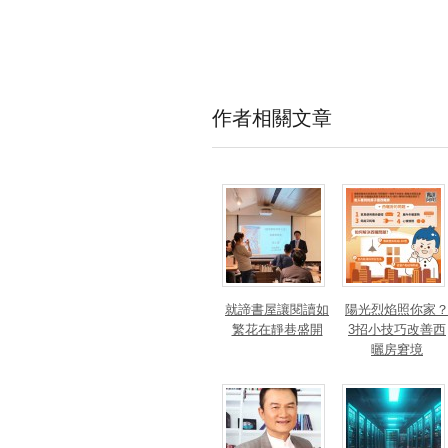
作者相關文章
就諦書屋讓閱讀如
陽光烈焰照你家
繁花在靜巷盛開
3招小技巧改善西
曬房窘境