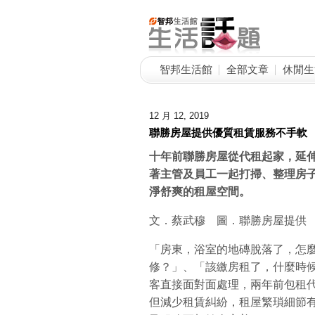
智邦生活館
全部文章
休閒生
12 月 12, 2019
聯勝房屋提供優質租賃服務不手軟
十年前聯勝房屋從代租起家，延
著主管及員工一起打掃、整理房
淨舒爽的租屋空間。
文．蔡武穆 圖．聯勝房屋提供
「房東，浴室的地磚脫落了，怎
修？」、「該繳房租了，什麼時
客直接面對面處理，兩年前包租
但減少租賃糾紛，租屋繁瑣細節