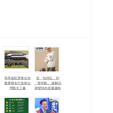
？
乖乖進駐屏東在地
從「拍得紅」到
農產聯名打造南台
「賣得動」 破解品
灣觀光工廠
牌變現的底層邏輯