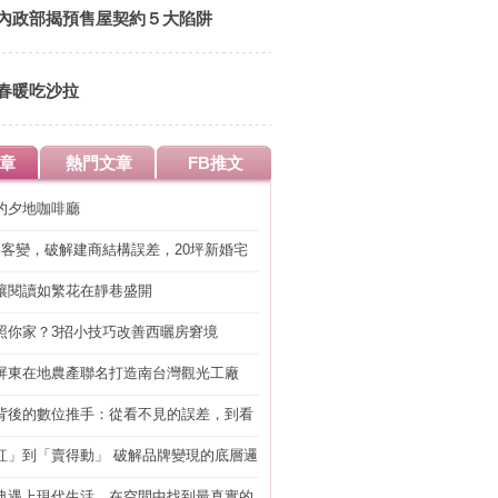
內政部揭預售屋契約５大陷阱
春暖吃沙拉
章
熱門文章
FB推文
的夕地咖啡廳
明客變，破解建商結構誤差，20坪新婚宅
工」的冤枉錢
讓閱讀如繁花在靜巷盛開
照你家？3招小技巧改善西曬房窘境
屏東在地農產聯名打造南台灣觀光工廠
背後的數位推手：從看不見的誤差，到看
準改造
紅」到「賣得動」 破解品牌變現的底層邏
典遇上現代生活，在空間中找到最真實的