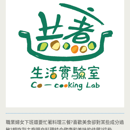
職業婦女下班還要忙著料理三餐?喜歡美食卻對某些成分過
敏?想吃到主廚親自料理結合健康和美味的佳餚?這些