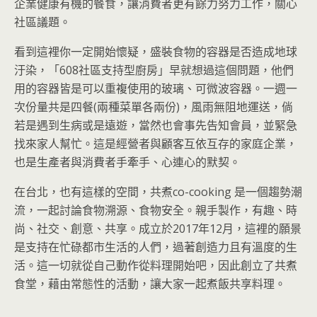
企業健康有機的餐食，讓消費者更有餘力努力工作，關心
社區議題。
看到這裡你一定開始懷疑，盛裝食物的容器是否造成地球
汙染，「608社區支持型廚房」早就想過這個問題，他們
用的容器皆是可以重複使用的玻璃、可微波容器。一週一
次份量共是四餐(兩種菜單各兩份)，風雨無阻地運送，倘
若是遇到生病或是遠遊，當然也會事先告知會員，並緊急
找來家人幫忙。這是經營者與顧客互依互存的家庭企業，
也是生產者與消費者手牽手、心連心的默契。
在台北，也有這樣的空間，共煮co-cooking 是一個趨勢潮
流，一起討論食物溯源、食物安全。親手製作，有趣、時
尚、社交、創意、共享。成立於2017年12月，這裡的願景
是支持在忙碌都市生活的人們，過著創造力且有溫度的生
活。這一切就從自己動作從料理開始吧，因此創立了共煮
食堂，藉由常態性的活動，讓大家一起煮飯共享料理。