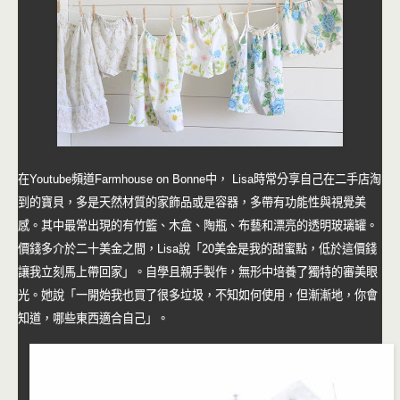
在Youtube頻道Farmhouse on Bonne中， Lisa時常分享自己在二手店淘
到的寶貝，多是天然材質的家飾品或是容器，多帶有功能性與視覺美
感。其中最常出現的有竹籃、木盒、陶瓶、布藝和漂亮的透明玻璃罐。
價錢多介於二十美金之間，Lisa說「20美金是我的甜蜜點，低於這價錢
讓我立刻馬上帶回家」。自學且親手製作，無形中培養了獨特的審美眼
光。她說「一開始我也買了很多垃圾，不知如何使用，但漸漸地，你會
知道，哪些東西適合自己」。