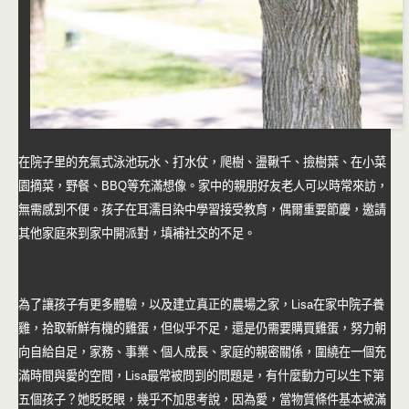
在院子里的充氣式泳池玩水、打水仗，爬樹、盪鞦千、撿樹葉、在小菜
園摘菜，野餐、BBQ等充滿想像。家中的親朋好友老人可以時常來訪，
無需感到不便。孩子在耳濡目染中學習接受教育，偶爾重要節慶，邀請
其他家庭來到家中開派對，填補社交的不足。
為了讓孩子有更多體驗，以及建立真正的農場之家，Lisa在家中院子養
雞，拾取新鮮有機的雞蛋，但似乎不足，還是仍需要購買雞蛋，努力朝
向自給自足，家務、事業、個人成長、家庭的親密關係，圍繞在一個充
滿時間與愛的空間，Lisa最常被問到的問題是，有什麼動力可以生下第
五個孩子？她眨眨眼，幾乎不加思考說，因為愛，當物質條件基本被滿