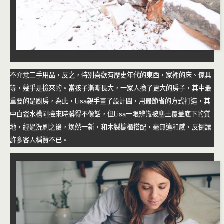
不介意二手用品，反之，特別喜歡有歷史年代的東西，家裡的床、傢具
等，幾乎是撿來的。當孩子漸漸長大，一家人換了更大的房子，其中最
重要的是廚房，為此，Lisa親手畫了設計圖，用最節省的方式打造，其
中白瓷水槽剛撿來時髒得不像話，但Lisa一眼辨識被塵土覆蓋底下的質
地，經過洗刷之後，煥然一新，和木製櫥櫃搭配，毫無違和感，反倒讓
許多客人稱贊不已。