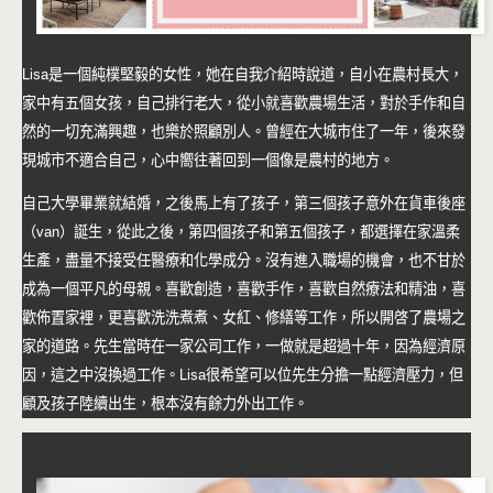
Lisa是一個純樸堅毅的女性，她在自我介紹時說道，自小在農村長大，
家中有五個女孩，自己排行老大，從小就喜歡農場生活，對於手作和自
然的一切充滿興趣，也樂於照顧別人。曾經在大城市住了一年，後來發
現城市不適合自己，心中嚮往著回到一個像是農村的地方。
自己大學畢業就結婚，之後馬上有了孩子，第三個孩子意外在貨車後座
（van）誕生，從此之後，第四個孩子和第五個孩子，都選擇在家溫柔
生產，盡量不接受任醫療和化學成分。沒有進入職場的機會，也不甘於
成為一個平凡的母親。喜歡創造，喜歡手作，喜歡自然療法和精油，喜
歡佈置家裡，更喜歡洗洗煮煮、女紅、修繕等工作，所以開啓了農場之
家的道路。先生當時在一家公司工作，一做就是超過十年，因為經濟原
因，這之中沒換過工作。Lisa很希望可以位先生分擔一點經濟壓力，但
顧及孩子陸續出生，根本沒有餘力外出工作。