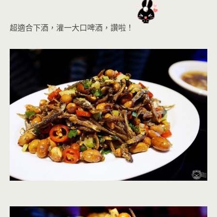
超適合下酒，灌一大口啤酒
，讚啦！