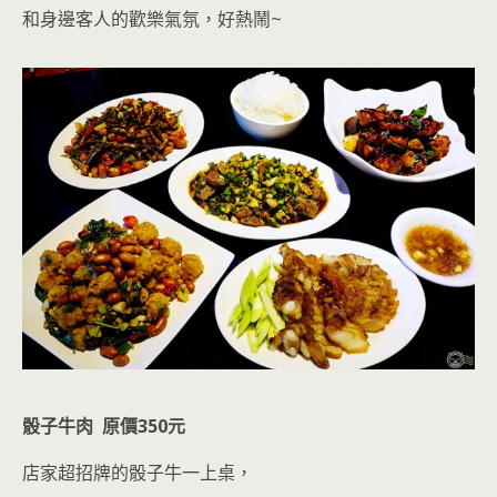
和身邊客人的歡樂氣氛，好熱鬧
~
骰子牛肉 原價350元
店家超
招牌的骰子牛
一上桌，