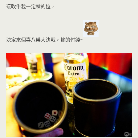
玩吹牛我一定輸的拉，
決定來個喜八樂大決戰，輸的付錢~