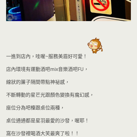
一進到店內，哇喔~服務美眉好可愛！
店內環境有運動酒吧mix音樂酒吧FU，
線狀的簾子隔間帶點神祕感，
不斷轉動的星芒光跟顏色變換有魔幻感，
座位分為吧檯跟桌位兩種，
桌位通通都是星羽最愛的沙發
，喔耶！
窩在沙發裡喝酒大笑最爽了啦！！