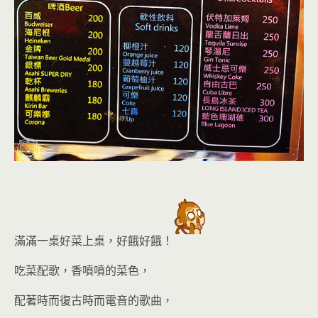
滿滿一桌好菜上桌，好餓好餓！
吃菜配歌，香噴噴的菜色，
配著時而復古時而電音的歌曲，