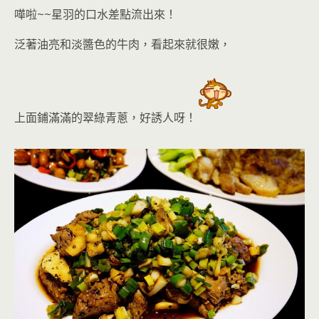
嘩啦~~星羽的口水差點流出來！
泛著油亮和淡醬色的牛肉，看起來就很嫩，
上面鋪滿滿的翠綠青蔥
，好誘人呀！