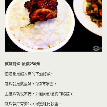
椒鹽龍珠 原價250元
這道也是超人氣的下酒好菜~
龍珠就是魷魚嘴，Q彈有嚼勁，
主廚炸功很不錯，外面的粉漿脆口喀擦，
龍珠彈牙帶海味，椒鹽味比較重，