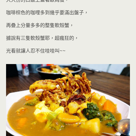
咖啡棕色的咖哩多到幾乎要滿出盤子，
再疊上分量多多的整隻軟殼蟹，
據說有三隻軟殼蟹耶，超瘋狂的
，
光看就讓人忍不住哇哇叫~~