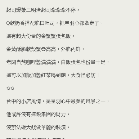
起司爆漿三明治起司牽牽牽不停，
Q軟奶香搭配脆口吐司，把星羽心都牽走了~
還有超大份量的金蟹蟹蛋包飯，
金黃酥脆軟殼蟹疊高高，外脆內鮮，
老闆自熬咖哩醬滿滿滿，白飯蛋包也份量十足，
還可以加飯加醬紅茶喝到飽，大食怪必訪！
✩✩
台中的小店風情，是星羽心中最美的風景之一，
他或許沒有連鎖集團的財力，
沒辦法砸大錢做華麗的裝潢，