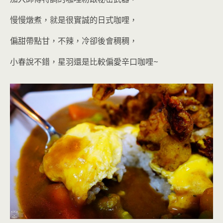
慢慢燉煮，就是很實誠的日式咖哩，
偏甜帶點甘，不辣，冷卻後會稠稠
，
小春說不錯，星羽還是比較偏愛辛口咖哩~