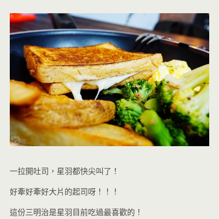
一拉開吐司，星羽都快尖叫了！
好牽好牽好大片的起司呀！！！
這份三明治是星羽目前吃過最喜歡的！