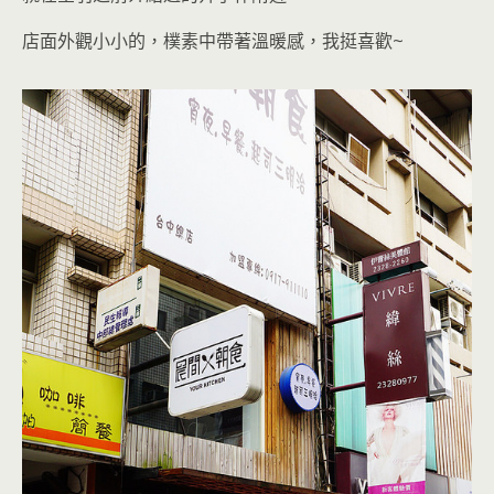
店面外觀小小的，樸素中帶著溫暖感
，我挺喜歡~