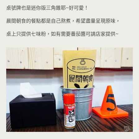
桌號牌也是迷你版三角錐耶~好可愛！
晨間朝食的餐點都是自己熬煮，希望盡量呈現原味，
桌上只提供七味粉，如有需要番茄醬可請店家提供
~