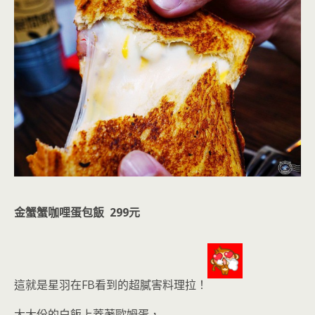
金蟹蟹咖哩蛋包飯 299元
這就是星羽在FB看到的超膩害料理拉！
大大份的白飯上蓋著歐姆蛋，