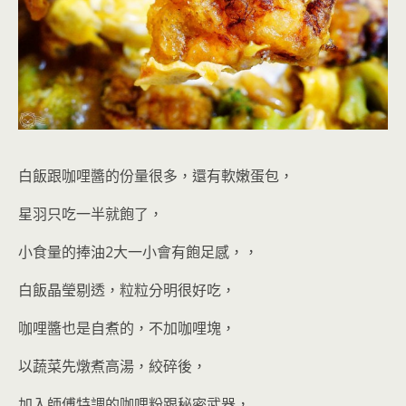
白飯跟咖哩醬的份量很多，還有軟嫩蛋包，
星羽只吃一半就飽了，
小食量的捧油2大一小會有飽足感，，
白飯晶瑩剔透，粒粒分明很好吃，
咖哩醬也是自煮的，不加咖哩塊，
以蔬菜先燉煮高湯，絞碎後，
加入師傅特調的咖哩粉跟秘密武器，