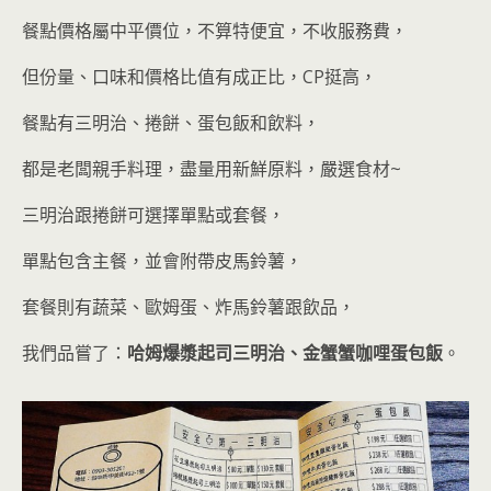
餐點價格屬中平價位，不算特便宜，不收服務費，
但份量、口味和價格比值有成正比，CP挺高，
餐點有三明治、捲餅、蛋包飯和飲料，
都是老闆親手料理，盡量用新鮮原料，嚴選食材~
三明治跟捲餅可選擇單點或套餐，
單點包含主餐，並會附帶皮馬鈴薯，
套餐則有蔬菜、歐姆蛋、炸馬鈴薯跟飲品
，
我們品嘗了：
哈姆爆漿起司三明治、金蟹蟹咖哩蛋包飯
。