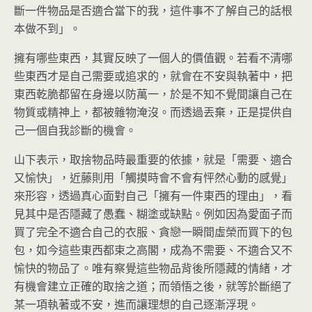
斷一件物品是否適合當下的我，這件事不了解自己的話根
本做不到」。
擁有哪些東西，其實反映了一個人的價值觀。若看不清哪
些東西才是自己需要或追求的，就會在不安與執著中，把
東西乾脆都留在身邊以防萬一，於是不知不覺間讓自己在
物質或精神上，都被雜物淹沒。而透過丟棄，正是提供自
己一個自我診斷的機會。
山下表示，取捨物品時最重要的依據，就是「需要、適合
又愉快」，近藤則用「觸摸時會不會有怦然心動的感覺」
來形容，透過真心面對自己「擁有一件東西的理由」，看
見其中是否隱藏了愚蠢、糊塗或缺點。例如因為愛面子而
買了完全不適合自己的衣服、貪戀一瞬間虛榮而買下的包
包，如今這些東西都束之高閣，成為不需要、不適合又不
愉快的物品了。唯有察覺這些物品背後所隱藏的情緒，才
有機會建立正確的取捨之道；而領悟之後，就等於斷絕了
某一項執著或不安，進而讓理想的自己逐漸浮現。