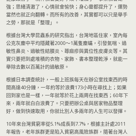
強；思緒清澈了，心情就會愉快；身心靈都提升了，運勢
當然也就正向翻轉。而所有的改善，其實都可以只是舉手
之勞，那就是「整理」。
根據台灣大學昆蟲系的研究指出，台灣地區住家，室內每
公克灰塵中平均隱藏著2000～1萬隻塵蟎，引發氣喘、過
敏性鼻炎、過敏性結膜炎、蕁麻疹與異位性皮膚炎等。其
實只要把到處堆積的衣物、家飾、書本整理乾淨，就能一
舉除去數以百萬計的過敏原。
根據日本調查統計，一般上班族每天在辦公室找東西的時
間高達40分鐘，一年約等於浪費173小時在尋找上；如果
回到家也是一樣，一年就等於花上兩周在找東西；60年下
來，兩年就白白浪費了。只要把辦公桌與居家物品整理
好，做到快速取用，你就比別人多兩年的人生可以發揮。
10年來台灣貧窮率從5.1%成長到7.7%，根據主計處2011
年報告，老年族群更是陷入貧窮高風險族群，隨著台灣人