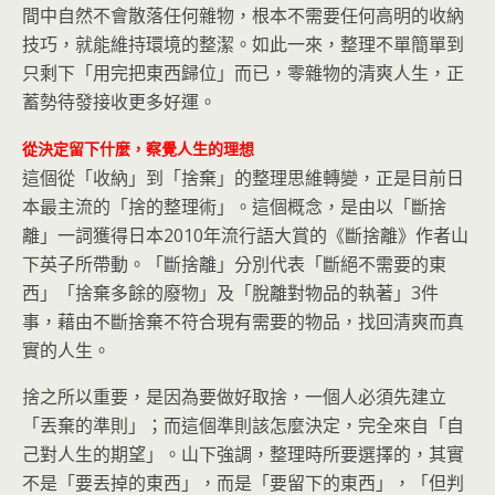
間中自然不會散落任何雜物，根本不需要任何高明的收納
技巧，就能維持環境的整潔。如此一來，整理不單簡單到
只剩下「用完把東西歸位」而已，零雜物的清爽人生，正
蓄勢待發接收更多好運。
從決定留下什麼，察覺人生的理想
這個從「收納」到「捨棄」的整理思維轉變，正是目前日
本最主流的「捨的整理術」。這個概念，是由以「斷捨
離」一詞獲得日本2010年流行語大賞的《斷捨離》作者山
下英子所帶動。「斷捨離」分別代表「斷絕不需要的東
西」「捨棄多餘的廢物」及「脫離對物品的執著」3件
事，藉由不斷捨棄不符合現有需要的物品，找回清爽而真
實的人生。
捨之所以重要，是因為要做好取捨，一個人必須先建立
「丟棄的準則」；而這個準則該怎麼決定，完全來自「自
己對人生的期望」。山下強調，整理時所要選擇的，其實
不是「要丟掉的東西」，而是「要留下的東西」，「但判