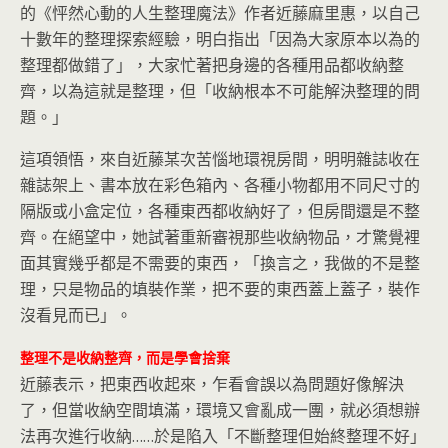
的《怦然心動的人生整理魔法》作者近藤麻里惠，以自己
十數年的整理探索經驗，明白指出「因為大家原本以為的
整理都做錯了」，大家忙著把身邊的各種用品都收納整
齊，以為這就是整理，但「收納根本不可能解決整理的問
題。」
這項領悟，來自近藤某次苦惱地環視房間，明明雜誌收在
雜誌架上、書本放在彩色箱內、各種小物都用不同尺寸的
隔版或小盒定位，各種東西都收納好了，但房間還是不整
齊。在絕望中，她試著重新審視那些收納物品，才驚覺裡
面其實幾乎都是不需要的東西，「換言之，我做的不是整
理，只是物品的填裝作業，把不要的東西蓋上蓋子，裝作
沒看見而已」。
整理不是收納整齊，而是學會捨棄
近藤表示，把東西收起來，乍看會誤以為問題好像解決
了，但當收納空間填滿，環境又會亂成一團，就必須想辦
法再次進行收納……於是陷入「不斷整理但始終整理不好」