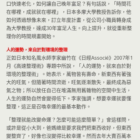
口快速老化，如何讓自己晚年富足？有句話說，「時間花
在哪裡，成就就在哪裡」，日本多摩大學教授告訴你，他
如何透過想像未來，訂立年度計畫，從公司小職員轉身成
為大學教授，達成30年富足人生。向上提升，就從重新整
理你的時間規畫開始。
人的運勢，來自於對環境的整理
正如日本知名風水師李家幽竹在《日經Associé》2007年1
月《高速整理術》專題中所說，「人的運勢，就來自於對
環境的整理術」。她表示，萬物皆有壽命，新東西有著強
大的旺氣，但隨著時間流逝，旺氣逐漸散失，最終成為惡
氣之物；所以放任自己在堆滿無用舊雜物的空間中生活，
人生的運勢自然會變得低下。李家強調，想要幸運就要懂
整理，這正是召喚幸運的最基本動作。
「整理就能改變命運？怎麼可能這麼簡單？」會這樣問，
或許是從小大到，爸媽總是要求我們把東西收好，但東西
變整齊了，好像也沒變得比較幸運。然而去年大賣百萬本