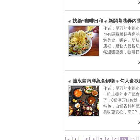
2
※ 找柴*咖啡日和 ※ 新開幕巷弄內
卡哇依小秘境！美食、暖狗、萌貓
作者：星羽的幸福小
起，療癒萌化你的心~【星羽愛美食
也有隱藏版超療癒的
區】
集美食、暖狗、萌貓
店裡，服務人員親切
氛溫暖療癒，咖啡日
2
※ 熱浪島南洋蔬食鍋物 ※ 勾人食
食火鍋來拉！南洋風湯頭獨具特色
作者：星羽的幸福小
類多CP值高，還有飲料跟霜淇淋
一吃上癮的南洋蔬食
【星羽是吃貨-台中西屯】
了！8種湯頭任你選
特色，自種香料和蔬
美味更安心，高CP
霜
2