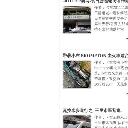
20111109新埔-食日勝逛老街看
港半日遊
作者：卡布2011110
日勝逛老街看柿餅玩
日遊長官交辦要去走
累半天行程.要去那
擠不出好地點的當
2
帶著小布 BROMPTON 坐火車遊
造.裝備介紹.
作者：卡布帶著小布
brompton坐火車
造..小布買來之後一
帶著搭大眾交通工具
次行程安排一天最多
2
瓦拉米步道行之–玉里市區逛逛.
作者：卡布瓦拉米步
玉里市區逛逛.位在