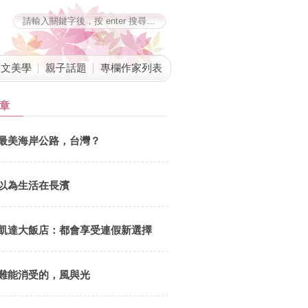
藝文美學
親子話題
專欄作家列表
章
新竹 關西小鎮竹16鄉道單車逍遙遊 愜意馳騁鄉間田園小路 
最美海岸公路，台灣？
作者：肉魯新竹關西小鎮竹16鄉道單車逍遙遊，愜意馳騁鄉間田園小路
隨綿延壯闊山景，順道一遊臺紅茶業文化館、關西天主堂、牛欄河東安
地美食東安橋頭牛肉麵、仙草巷鮮奶仙草膠磚，騎著自行車用20km的時
以為生活在長濱
你
凱達大飯店：都會享受連假新選擇
難能消受的，風與光