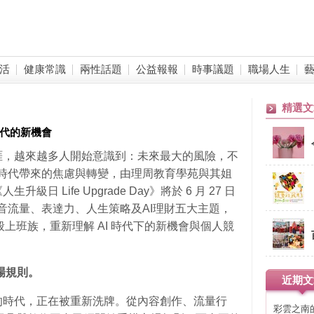
活
健康常識
兩性話題
公益報報
時事議題
職場人生
精選文
時代的新機會
涯，越來越多人開始意識到：未來最大的風險，不
I 時代帶來的焦慮與轉變，由理周教育學苑與其姐
 Life Upgrade Day》將於 6 月 27 日
影音流量、表達力、人生策略及AI理財五大主題，
一般上班族，重新理解 AI 時代下的新機會與個人競
場規則。
近期文
的時代，正在被重新洗牌。從內容創作、流量行
彩雲之南