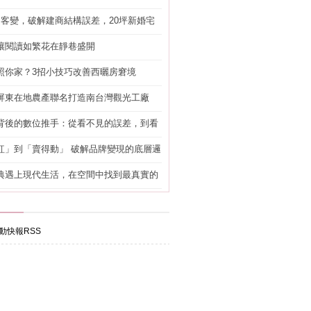
明客變，破解建商結構誤差，20坪新婚宅
工」的冤枉錢
讓閱讀如繁花在靜巷盛開
照你家？3招小技巧改善西曬房窘境
屏東在地農產聯名打造南台灣觀光工廠
背後的數位推手：從看不見的誤差，到看
準改造
紅」到「賣得動」 破解品牌變現的底層邏
典遇上現代生活，在空間中找到最真實的
動快報RSS