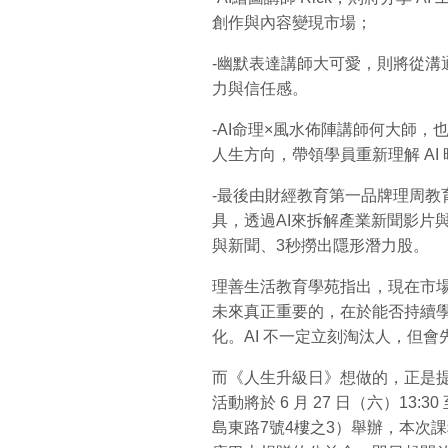
創作與內容變現市場；
-幽默表達講師大可愛，則將從溝
力與信任感。
-AI命理×風水佈陣講師何大師，
人生方向，帶領學員重新理解 AI
-最後由財經教育第一品牌理周教育
具，透過AI來拆解產業新聞影片
與新聞、3秒撈出隱形潛力股。
理善生活教育學苑指出，現在市
未來真正重要的，在於能否持續
化。AI 不一定立刻淘汰人，但
而《人生升級日》想做的，正是
活動將於 6 月 27 日（六）13:
島東路7號4樓之3）舉辦，本次