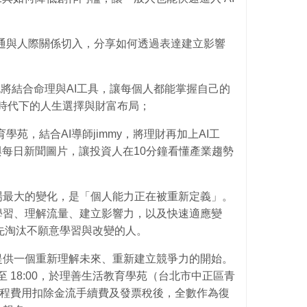
通與人際關係切入，分享如何透過表達建立影響
也將結合命理與AI工具，讓每個人都能掌握自己的
 時代下的人生選擇與財富布局；
學苑，結合AI導師jimmy，將理財再加上AI工
與每日新聞圖片，讓投資人在10分鐘看懂產業趨勢
場最大的變化，是「個人能力正在被重新定義」。
學習、理解流量、建立影響力，以及快速適應變
會先淘汰不願意學習與改變的人。
提供一個重新理解未來、重新建立競爭力的開始。
30 至 18:00，於理善生活教育學苑（台北市中正區青
課程費用扣除金流手續費及發票稅後，全數作為復