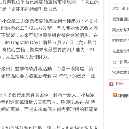
 工具與數位平台已經開始重構市場規則。而真正的
3招！聰
，而是「還能不能持續升級自己」。
省下「二
就諦書屋
族、中小企業主與創業者開始感受到一種壓力：不是不
人開始擔心工作模式被改變，有人開始焦慮收入停
陽光烈焰
再不學習，未來可能連競爭機會都會逐漸消失。在
乖乖進駐
 Upgrade Day》將於 6 月 27 日（六）於台
級」為核心主軸，聚焦未來最重要的四大能力：AI
老屋翻修
得見的精
力，人生策略力及理財力。
從「拍得
輯
升級日》並非傳統課程活動，而是一場聚焦「第二
當法式古
希望協助參與者重新理解 AI 時代下的機會、焦
自己
RSS
分享多個跨產業真實案例，解析一般人、小店家
訂閱活
音創造百萬流量與實際營收。蟬師認為在 AI 時
是網紅專屬，而是未來每個人都需要理解的新流量
AI 工具如何降低創作門檻，讓一般人也能快速進入 AI