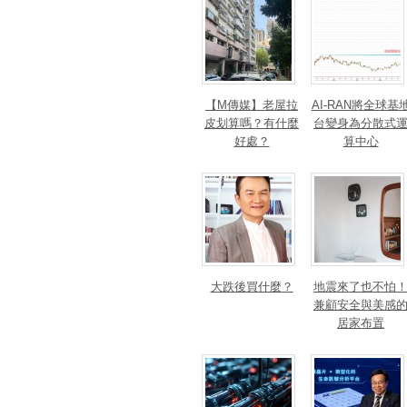
【M傳媒】老屋拉
AI-RAN將全球基
皮划算嗎？有什麼
台變身為分散式
好處？
算中心
大跌後買什麼？
地震來了也不怕
兼顧安全與美感
居家布置