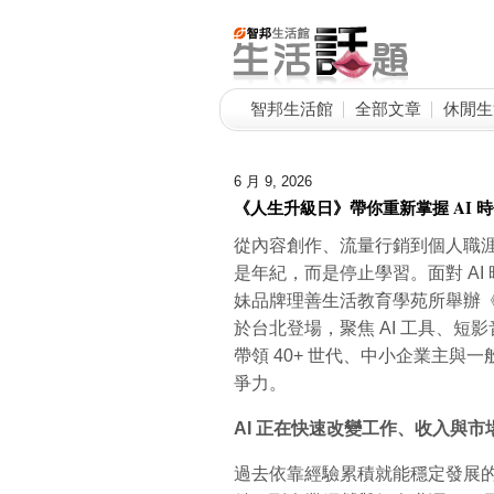
智邦生活館
全部文章
休閒生
6 月 9, 2026
《人生升級日》帶你重新掌握 AI 
從內容創作、流量行銷到個人職
是年紀，而是停止學習。面對 A
妹品牌理善生活教育學苑所舉辦《人生升級日
於台北登場，聚焦 AI 工具、短
帶領 40+ 世代、中小企業主與
爭力。
AI
正在快速改變工作、收入與市
過去依靠經驗累積就能穩定發展