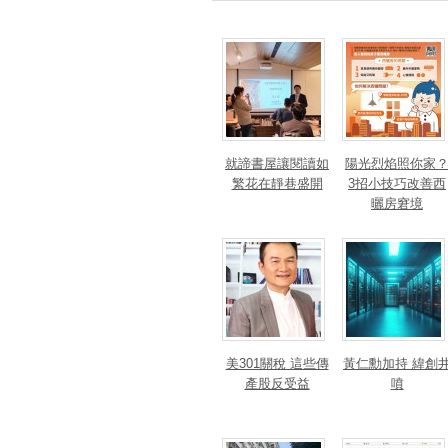
就諦書屋讓閱讀如
陽光烈焰照你家
繁花在靜巷盛開
3招小技巧改善西
曬房窘境
美301關稅 這些傳
黃仁勳加持 緯創
產股反受益
噴