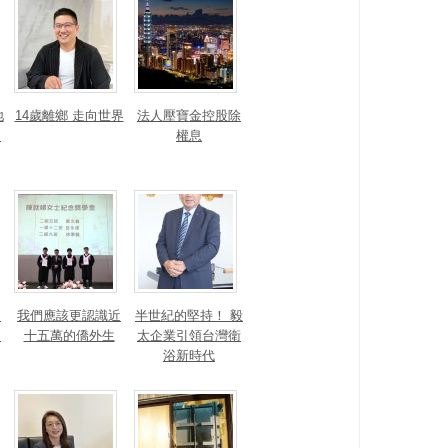
地
14歲離鄉 走向世界
法人壓寶金控股除
運
權息
！
我們應該更認識近
半世紀的堅持！ 毅
的
十五萬的僑外生
太企業引領台灣衛
浴新時代