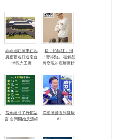
？
乖乖進駐屏東在地
從「拍得紅」到
農產聯名打造南台
「賣得動」 破解品
灣觀光工廠
牌變現的底層邏輯
井
當永續成了行銷語
從細胞營養到健康
言 台灣開始反漂綠
AI