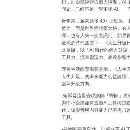
銷，到企業經營與個人職涯，AI
問題，已經不是「學不學 AI」
近年來，越來越多 40+ 上班
努力，而是世界變化得太快。有
滯，也有人第一次意識到，如果
這樣的時代焦慮下，《人生升級日 Life
北舉辦，以「AI 時代的個人升
工具力、流量變現力、表達影響
理善生活教育學苑表示，《人生
人生升級」的未來能力公益論壇，
慮與升級方向。
-短影音流量變現講師「蟬師」將
與中小企業如何透過AI工具與短影
代，短影音與內容能力已不再只
工具。
-AI繪圖講師 Rick，則將分享 