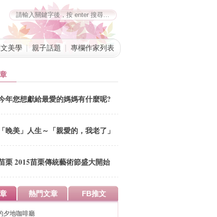
藝文美學
親子話題
專欄作家列表
章
今年您想獻給最愛的媽媽有什麼呢?
「晚美」人生～「親愛的，我老了」
台中三部曲
苗栗 2015苗栗傳統藝術節盛大開始
快來參加吉祥物網路票選活動 參加
票選有機會得到住宿大獎喔 從
章
熱門文章
FB推文
12/1(二)-12/14(一)天天有靜態展演
週六日還有動態表演喔
的夕地咖啡廳