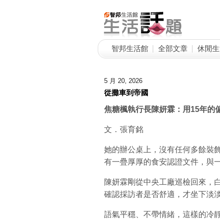
智邦生活館
全部文章
休閒生
5 月 20, 2026
從攤車到帝國
焦糖楓執行長陳妍霖：用15
年的
文．張育銘
她的辦公桌上，沒有任何多餘裝
有一疊厚厚的食安認證文件，與
陳妍霖剛從中央工廠巡檢回來，
確認採訪者是否舒適，才坐下淡
語氣平穩、不帶情緒，這樣的冷靜