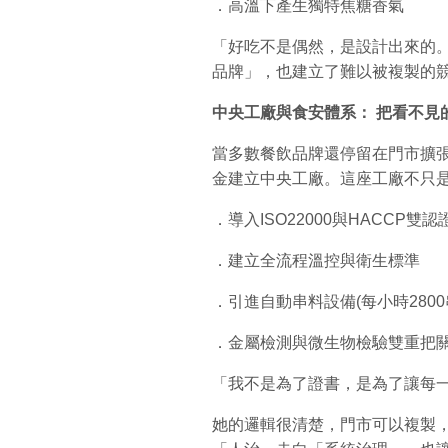
．高溫下產生獨特焦糖香氣
「好吃不是偶然，是設計出來的
品牌」，也建立了難以被複製的
中央工廠與食安體系：
把看不見
當多數餐飲品牌還停留在門市擴張
金建立中央工廠。這座工廠不只
．導入ISO22000與HACCP雙認
．建立全流程溫控與衛生標準
．引進自動串料設備(每小時2800
．金屬檢測與微生物檢驗雙重把
「我不是為了證書，是為了讓每
她的邏輯很清楚，門市可以複製