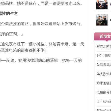
連鎖品牌，她不是倖存，而是一路硬撐著走出來。
感性的生意
或企業法務的道路，但陳妍霖選擇站上夜市烤台。
選擇的空間。」
近期文
在通化夜市租下一個小攤位，開始賣串燒。第一天
彩雲之南
甚至連串燒的節奏都抓不準。
3招！聰
省下「二
──記錄。她用法律訓練出的邏輯，把每一天的
就諦書屋
陽光烈焰
乖乖進駐
老屋翻修
得見的精
從「拍得
輯
當法式古