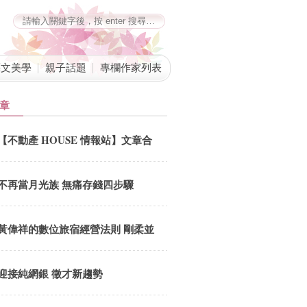
藝文美學
親子話題
專欄作家列表
章
【不動產 HOUSE 情報站】文章合
併公告
不再當月光族 無痛存錢四步驟
黃偉祥的數位旅宿經營法則 剛柔並
「計」與內外兼「據」
迎接純網銀 徵才新趨勢