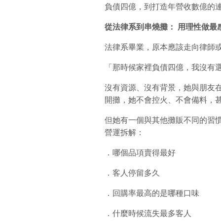
負債四億，到打造年營收數億的
從法律系到串燒攤：
用理性做最
法律系畢業，原本應該走向律師
「那時候家裡負債四億，我沒有
沒有資源、沒有背景，她與朋友
開攤，她不會控火、不會備料，
但她有一個與其他攤販不同的習慣
營運拆解：
．哪個品項賣得最好
．客人停留多久
．回購率最高的是哪種口味
．什麼時候流失最多客人