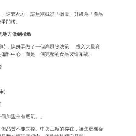
。」這套配方，讓焦糖楓從「攤販」升級為「產品
競爭門檻。
的地方做到極致
時，陳妍霖做了一個高風險決策──投入大量資
是備料中心，而是一個完整的食品製造系統：
證
串)
關
一個加盟主有底氣。」
，但品質不能失控。中央工廠的存在，讓焦糖楓從