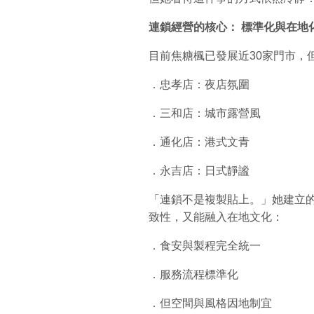
連鎖經營的核心：
標準化與在地
目前焦糖楓已發展近30家門市，
．忠孝店：夜店氛圍
．三和店：城市露營風
．通化店：港式文青
．永吉店：日式靜謐
「連鎖不是複製貼上。」她建立
致性，又能融入在地文化：
．食安與製程完全統一
．服務流程標準化
．但空間與風格因地制宜