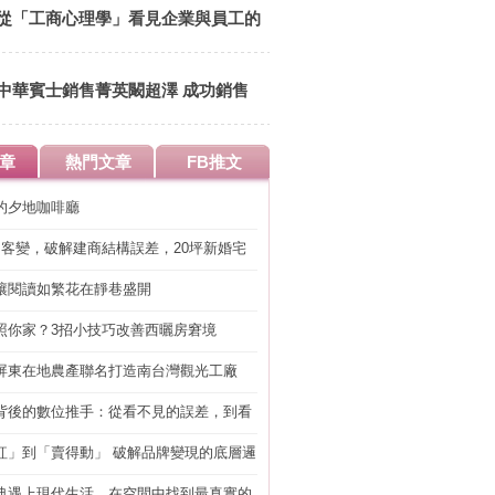
從「工商心理學」看見企業與員工的
關係 共創雙贏
中華賓士銷售菁英闞超澤 成功銷售
法則 先愛上你的商品！
章
熱門文章
FB推文
的夕地咖啡廳
明客變，破解建商結構誤差，20坪新婚宅
工」的冤枉錢
讓閱讀如繁花在靜巷盛開
照你家？3招小技巧改善西曬房窘境
屏東在地農產聯名打造南台灣觀光工廠
背後的數位推手：從看不見的誤差，到看
準改造
紅」到「賣得動」 破解品牌變現的底層邏
典遇上現代生活，在空間中找到最真實的