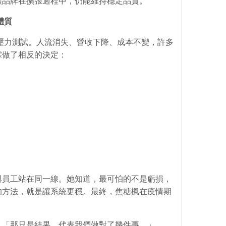
讓品牌在擴張過程中，仍能維持穩定品質。
體質
的壓力測試。人流消失、營收下降、成本不變，許多
霖做了相反的決定：
」
與員工站在同一線。她知道，最可怕的不是虧損，
的方法，就是讓系統更穩。最終，焦糖楓在疫情期
：「那只是結果，代表我們做對了幾件事。」