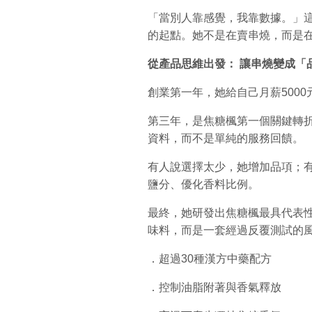
「當別人靠感覺，我靠數據。」
的起點。她不是在賣串燒，而是
從產品思維出發：
讓串燒變成「
創業第一年，她給自己月薪500
第三年，是焦糖楓第一個關鍵轉
資料，而不是單純的服務回饋。
有人說選擇太少，她增加品項；
鹽分、優化香料比例。
最終，她研發出焦糖楓最具代表性
味料，而是一套經過反覆測試的
．超過30種漢方中藥配方
．控制油脂附著與香氣釋放