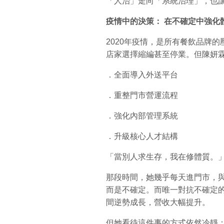
「人治」走向「系統治理」，也
疫情中的決策：
在不確定中強化
2020年疫情，是所有餐飲品牌
店家選擇縮編甚至停業。但陳妍
．全面導入外送平台
．重整門市營運流程
．強化內部管理系統
．升級核心人才結構
「當別人求生存，我在修體質。
那段時間，她幾乎每天進門市，
而是不確定。而唯一對抗不確定
間逆勢成長，營收大幅提升。
但她看待這件事的方式依然冷靜