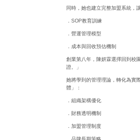
同時，她也建立完整加盟系統，
．SOP教育訓練
．營運管理模型
．成本與回收預估機制
創業第八年，陳妍霖選擇回到校園
證。」
她將學到的管理理論，轉化為實
體」：
．組織架構優化
．財務透明機制
．加盟管理制度
．品牌長期策略