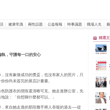
活
健康常識
兩性話題
公益報報
時事議題
職場人生
精選文
偏執，守護每一口的安心
飾，沒有象徵成功的獎盃，也沒有家人的照片，只
一份份尚未簽完的展店計畫書。
白色防護衣的摺痕還清晰可見。她走進辦公室，先
淡地說：「你想聊什麼都可以。」
，來自她走過的那段幾乎將人吞噬的過去──從